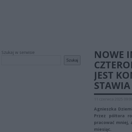
NOWE I
Szukaj w serwisie
Szukaj
CZTERO
JEST K
STAWIA
11 czerwca 2025 09:0
Agnieszka Dziemi
Przez półtora r
pracować mniej, 
miesiąc.