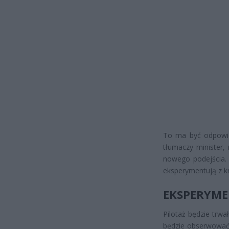
To ma być odpowie
tłumaczy minister,
nowego podejścia. P
eksperymentują z k
EKSPERYME
Pilotaż będzie trwa
będzie obserwować,