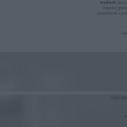
mediach.
Specja
inwestor giełd
dziennikarski z pr
Cap
Copyrigh
K