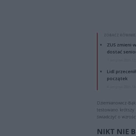
ZOBACZ RÓWNIE
ZUS zmieni w
dostać senio
7 sierpnia 2026 13
Lidl przeceni
początek
4 sierpnia 2026 16
Dziemianowicz-Bąk
testowano krótszy 
świadczyć o wzrośc
NIKT NIE 