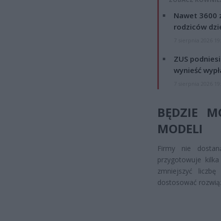
Nawet 3600 z
rodziców dzie
7 sierpnia 2026 19
ZUS podniesie
wynieść wypł
7 sierpnia 2026 19
BĘDZIE M
MODELI
Firmy nie dostan
przygotowuje kilka
zmniejszyć liczb
dostosować rozwiąza