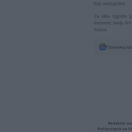
były wiarygodne.
Za kilka tygodni 
moment, kiedy fir
Polsce.
Obserwuj na
Redaktor na
Politycznych na 