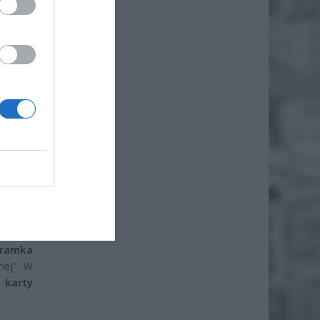
 takich
ficjalny
 zakupy
ypomina
rośbą o
bramka
nej”. W
 karty