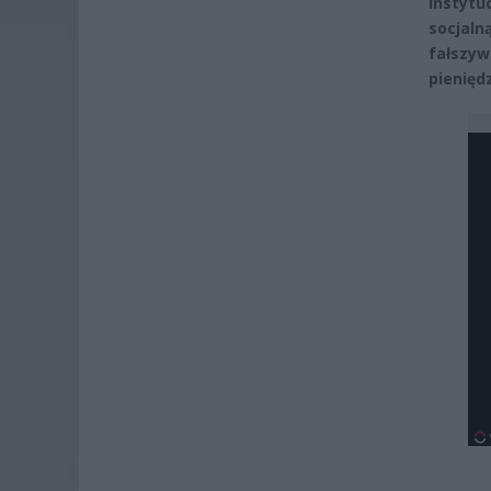
instyt
socjaln
fałszyw
pieniędz