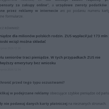
pensaty za zakupy online”
, a
urzędowe zwroty podatków 
ane przez reklamy w internecie
ani po podaniu numeru karty
ne formularze.
CZ RÓWNIEŻ:
niądze dla milionów polskich rodzin. ZUS wypłacił już 173 mln z
oski wciąż można składać
erpnia 2026 12:56
lu seniorów traci pieniądze. W tych przypadkach ZUS nie
dwyższy emerytury bez wniosku
erpnia 2026 12:34
 chronić przed tego typu oszustwami?
klikaj w podejrzane reklamy
obiecujące szybkie pieniądze od pańs
y nie podawaj danych karty płatniczej
na nieznanych stronach.