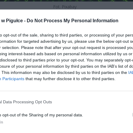
Fot. Pixabay
ała ten mechanizm oszustwa?
w Pigułce -
Do Not Process My Personal Information
CZ RÓWNIEŻ:
to opt-out of the sale, sharing to third parties, or processing of your per
formation for targeted advertising by us, please use the below opt-out s
 zmieni ważny limit od marca 2027 roku. Policzyliśmy, ile mo
r selection. Please note that after your opt-out request is processed y
tać senior przy emeryturze 2200, 2400, 2600 i 2700 zł
eing interest-based ads based on personal information utilized by us or
erpnia 2026 13:23
disclosed to third parties prior to your opt-out. You may separately opt-
losure of your personal information by third parties on the IAB’s list of
l przecenił hit do kuchni. Air fryer tańszy aż o 150 zł, a to dop
. This information may also be disclosed by us to third parties on the
IA
czątek
Participants
that may further disclose it to other third parties.
erpnia 2026 16:06
l Data Processing Opt Outs
o opt-out of the Sharing of my personal data.
In