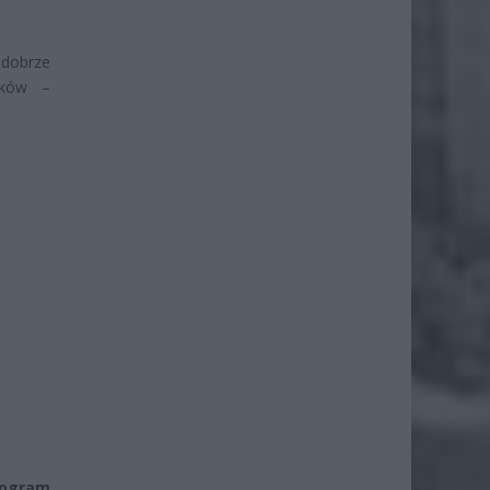
 dobrze
ików –
rogram