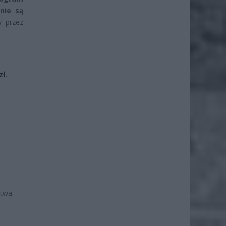
nie są
 przez
ł.
twa.