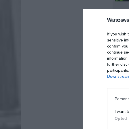
Jak dzi
Warszawa 
ZOBA
If you wish 
sensitive in
ZUS
confirm you
dos
continue se
7 si
information 
further disc
Lid
participants
po
Downstream 
4 si
Persona
I want t
Opted 