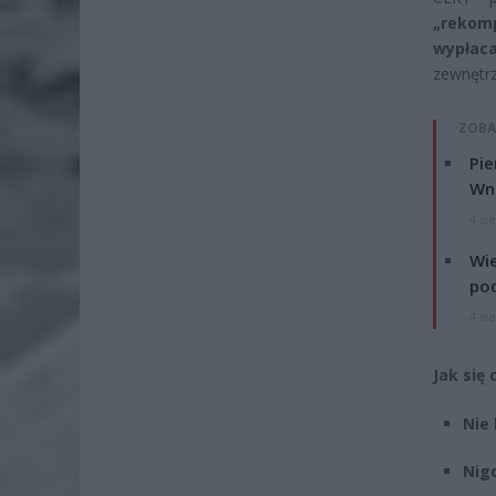
„rekom
wypłac
zewnętrz
ZOBA
Pie
Wni
4 si
Wie
po
4 si
Jak się
Nie 
Nigd