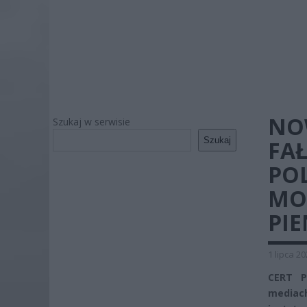
NO
Szukaj w serwisie
Szukaj
FA
PO
MO
PIE
1 lipca 2
CERT P
mediac