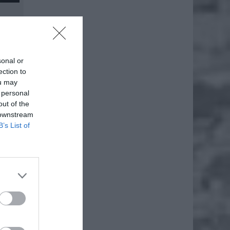
sonal or
ection to
że
ou may
 personal
out of the
 downstream
iero
B’s List of