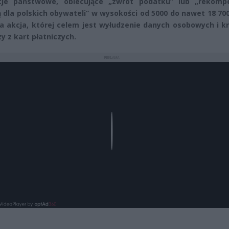
ucje państwowe, obiecujące „zwrot podatku” lub „rekomp
ą dla polskich obywateli” w wysokości od 5000 do nawet 18 700
a akcja, której celem jest wyłudzenie danych osobowych i k
y z kart płatniczych.
REKLAMA
Play