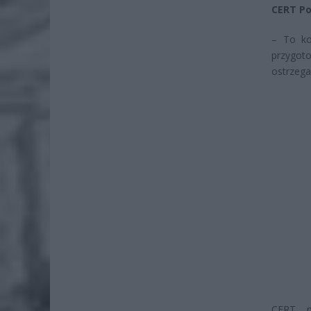
CERT Pol
– To ko
przygot
ostrzega
CERT p