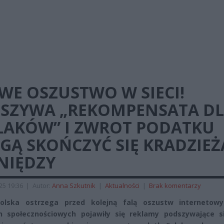
WE OSZUSTWO W SIECI!
ŁSZYWA „REKOMPENSATA D
LAKÓW” I ZWROT PODATKU
GĄ SKOŃCZYĆ SIĘ KRADZIEŻ
NIĘDZY
025 19:36
|
Autor:
Anna Szkutnik
|
Aktualności
|
Brak komentarzy
olska ostrzega przed kolejną falą oszustw internetow
h społecznościowych pojawiły się reklamy podszywające s