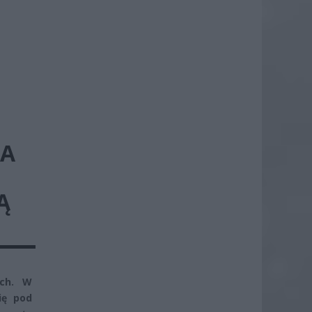
LA
Ą
ych. W
ię pod