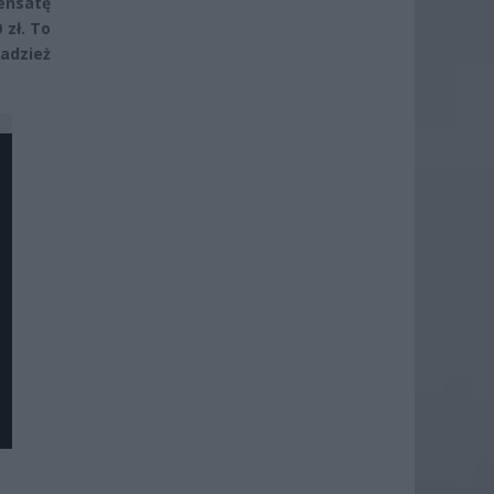
ensatę
 zł. To
radzież