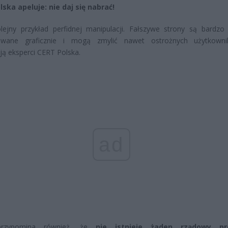
ska apeluje: nie daj się nabrać!
lejny przykład perfidnej manipulacji. Fałszywe strony są bardzo
owane graficznie i mogą zmylić nawet ostrożnych użytkown
ją eksperci CERT Polska.
ad
rzypomina również, że
nie istnieje żaden rządowy p