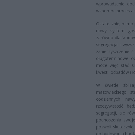
wprowadzenie dod
wspomóc proces ad
Ostatecznie, mimo 
nowy system gos
zarówno dla środow
segregacja i wyższ
zanieczyszczenie ś
długoterminowe o
może więc stać si
kwestii odpadów i i
W świetle zbliż
mazowieckiego st
codziennych na
rzeczywistość będ
segregacji, ale ró
podnoszenia swoje
pozwoli skutecznie
do budowania bard