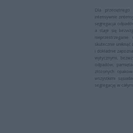
Dla przeciętneg
intensywnie zinten
segregacja odpadów
a staje się bezwz
nieprzestrzegani
skutecznie uniknąć 
i dokładnie zapozn
wytycznymi, bezwz
odpadów, pamiętać
złożonych opakow
wszystkimi sąsiad
segregację w całym