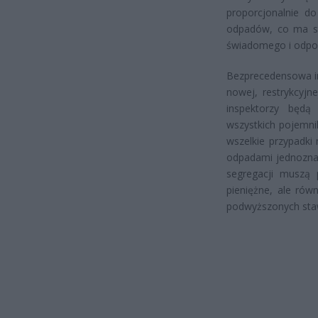
proporcjonalnie d
odpadów, co ma st
świadomego i odpow
Bezprecedensowa in
nowej, restrykcyjne
inspektorzy będą
wszystkich pojemni
wszelkie przypadki
odpadami jednoznac
segregacji muszą 
pieniężne, ale rów
podwyższonych sta