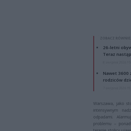
ZOBACZ RÓWNIE
26-letni obyw
Teraz nastąp
8 sierpnia 2026 15
Nawet 3600 z
rodziców dzie
7 sierpnia 2026 19
Warszawa, jako sto
intensywnym nad
odpadami. Alarmu
problemu – ponad 
terenie stolicy uj