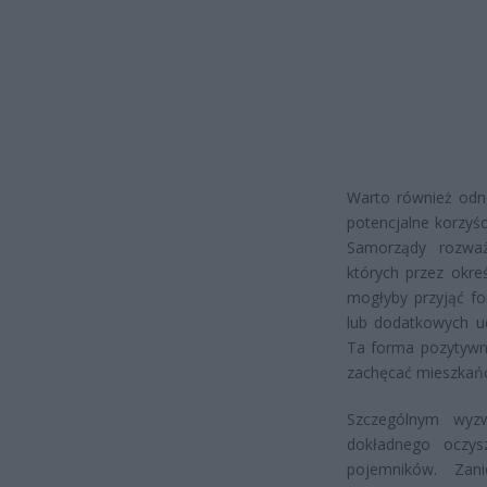
Warto również odno
potencjalne korzyś
Samorządy rozwa
których przez okre
mogłyby przyjąć f
lub dodatkowych ud
Ta forma pozytywne
zachęcać mieszkańc
Szczególnym wyz
dokładnego oczys
pojemników. Zan