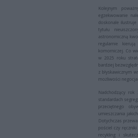
Kolejnym poważn
egzekwowanie nale
doskonale ilustruj
tytułu nieuiszcz
astronomiczną kwot
regularnie kieru
komorniczej. Co wi
w 2025 roku strat
bardziej bezwzględn
z błyskawicznym ws
możliwości negocjac
Nadchodzący rok 2
standardach segreg
przeciętnego oby
umieszczania jakic
Dotychczas przeważ
pościel czy ręcznik
recykling i skute