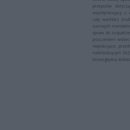
przepisów dotyczą
współpracujący z 
cały wachlarz środ
surowych mandatów 
spraw do rozpatrze
pouczeniem wobec o
niepokojące, przed
nadchodzącym 2025 
bezwzględną dokład