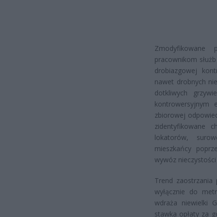
Zmodyfikowane p
pracownikom służb
drobiazgowej kont
nawet drobnych ni
dotkliwych grzywi
kontrowersyjnym 
zbiorowej odpowied
zidentyfikowane c
lokatorów, suro
mieszkańcy poprz
wywóz nieczystości
Trend zaostrzania 
wyłącznie do metro
wdraża niewielki 
stawka opłaty za g