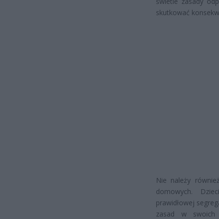
świetle zasady od
skutkować konsekwe
Nie należy równie
domowych. Dziec
prawidłowej segreg
zasad w swoich 