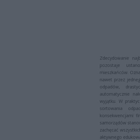
Zdecydowanie najb
pozostaje ustan
mieszkańców. Oznac
nawet przez jedneg
odpadów, drast
automatycznie na
wyjątku. W prakty
sortowania odp
konsekwencjami fin
samorządów stanowc
zachęcać wszystki
aktywnego edukowan