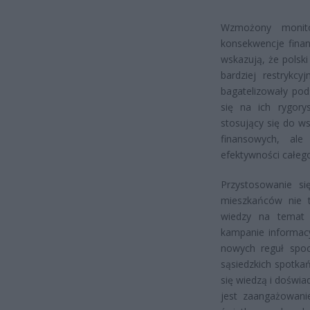
Wzmożony monito
konsekwencje fina
wskazują, że polsk
bardziej restrykc
bagatelizowały po
się na ich rygory
stosujący się do ws
finansowych, ale
efektywności całeg
Przystosowanie s
mieszkańców nie t
wiedzy na temat 
kampanie informac
nowych reguł spo
sąsiedzkich spotka
się wiedzą i doświa
jest zaangażowani