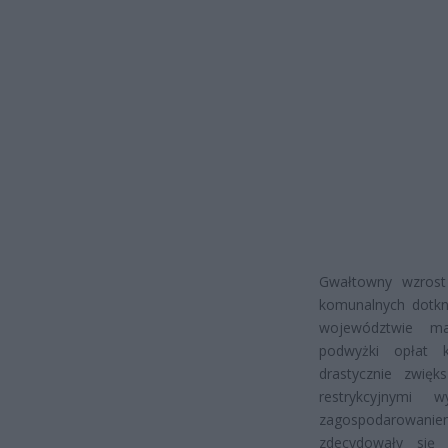
Gwałtowny wzrost
komunalnych dotkn
województwie ma
podwyżki opłat k
drastycznie zwięk
restrykcyjnymi
zagospodarowaniem 
zdecydowały się