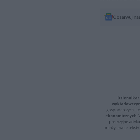
Obserwuj na
Dziennikar
wykładowczyn
gospodarczych i t
ekonomicznych
.
precyzyjne artyku
branży, swoje tekst