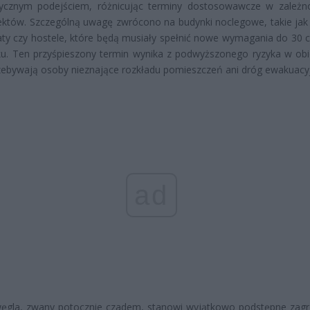
ycznym podejściem, różnicując terminy dostosowawcze w zależn
ektów. Szczególną uwagę zwrócono na budynki noclegowe, takie jak 
ty czy hostele, które będą musiały spełnić nowe wymagania do 30 
u. Ten przyśpieszony termin wynika z podwyższonego ryzyka w obi
zebywają osoby nieznające rozkładu pomieszczeń ani dróg ewakuacy
ad
węgla, zwany potocznie czadem, stanowi wyjątkowo podstępne zagr