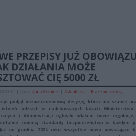
WE PRZEPISY JUŻ OBOWIĄZU
AK DZIAŁANIA MOŻE
ZTOWAĆ CIĘ 5000 ZŁ
25 23:31
|
Autor:
Anna Szkutnik
|
Aktualności
|
Brak komentarzy
rząd podjął bezprecedensową decyzję, która ma szansę ur
e istnień ludzkich w nadchodzących latach. Ministerstwo
rznych i Administracji ogłosiło właśnie nowe regulacje,
entalnie zmienią standardy bezpieczeństwa w każdym p
Już od grudnia 2024 roku wszystkie nowo powstające b