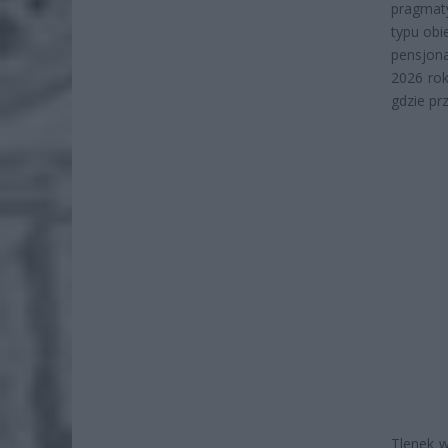
pragmat
typu obi
pensjona
2026 rok
gdzie pr
Tlenek 