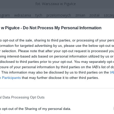
fot. Warszawa w Pigułce
ogram wdrażania tych przełomowych zmian został szcze
any przez resort spraw wewnętrznych. Najszybciej nowe obowiązki
erów i inwestorów realizujących projekty budowlane. Wszystkie 
w Pigułce -
Do Not Process My Personal Information
e do użytku po 23 grudnia 2024 roku będą musiały być wypos
ane czujniki. Jest to logistycznie uzasadnione rozwiązanie, p
to opt-out of the sale, sharing to third parties, or processing of your per
ntacja systemów bezpieczeństwa na etapie budowy jest znaczni
formation for targeted advertising by us, please use the below opt-out s
owana i kosztowna niż późniejsza modernizacja istniejących instalacj
r selection. Please note that after your opt-out request is processed y
eing interest-based ads based on personal information utilized by us or
disclosed to third parties prior to your opt-out. You may separately opt-
losure of your personal information by third parties on the IAB’s list of
. This information may also be disclosed by us to third parties on the
IA
Participants
that may further disclose it to other third parties.
ad
l Data Processing Opt Outs
o opt-out of the Sharing of my personal data.