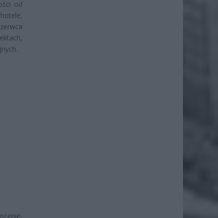
ości od
hotele,
czerwca
ektach,
jnych.
ożenie,