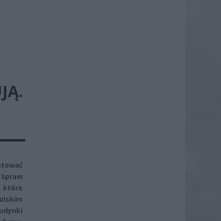
JĄ.
atować
 Spraw
 które
olskim
udynki