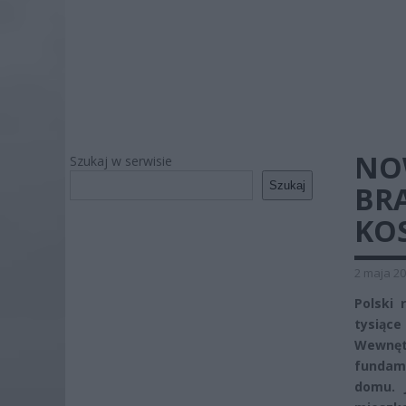
NO
Szukaj w serwisie
Szukaj
BR
KOS
2 maja 20
Polski 
tysiąc
Wewnęt
fundam
domu. 