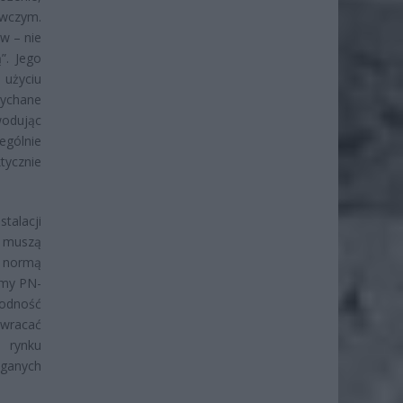
ewczym.
w – nie
”. Jego
użyciu
dychane
wodując
gólnie
tycznie
talacji
e muszą
ą normą
rmy PN-
odność
zwracać
 rynku
ganych