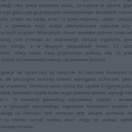
ażdego roku zbiera śmiertelne żniwo, szczególnie w sezonie grz
a tego gazu czyni go praktycznie niewykrywalnym dla ludzkich zmysłó
chu, smaku ani barwy, przez co bywa nazywany „cichym zabójcą
ć w powietrzu może zostać zidentyfikowana wyłącznie przy 
stycznych urządzeń detekcyjnych. Nawet niewielkie stężenie czadu w
łuższy czas prowadzi do stopniowego zatrucia organizmu, po
zenia mózgu, a w skrajnych przypadkach śmierć. Co szcze
ieczne, ofiary często tracą przytomność podczas snu, co prak
e szansę na samodzielną reakcję czy wezwanie pomocy.
ulacje nie ograniczają się wyłącznie do nałożenia obowiązku ins
w, ale precyzyjnie określają również wymagania techniczne, jaki
ć te urządzenia. Detektory dymu muszą być zgodne z rygorystyczn
604, natomiast czujniki tlenku węgla powinny spełniać wymogi no
1-1. Te standardy gwarantują odpowiednią czułość i niezaw
ń w sytuacjach rzeczywistego zagrożenia. Konsumenci powinni 
uwagę na obecność tych oznaczeń przy zakupie, ponieważ na
e są również tańsze modele, które mogą nie spełniać wyma
w bezpieczeństwa.