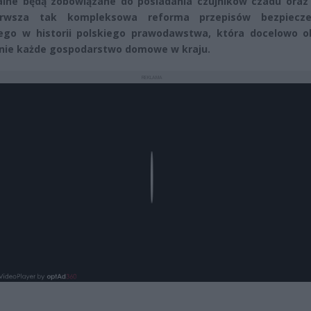
lne będą zobowiązane do posiadania czujników czadu oraz
rwsza tak kompleksowa reforma przepisów bezpiecz
go w historii polskiego prawodawstwa, która docelowo o
nie każde gospodarstwo domowe w kraju.
REKLAMA
Play