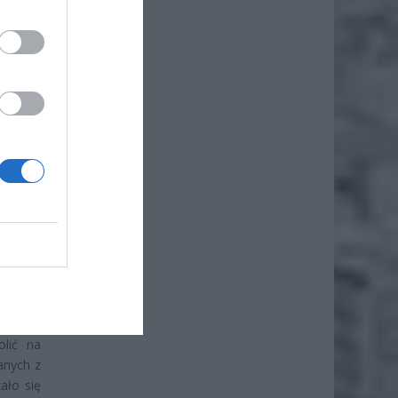
ż.
y okres
 swoich
lić na
anych z
ało się