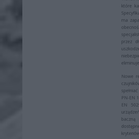
które k
Specyfik
ma zapa
obecnoś
specjali
przez d
uszkod
niebezp
eliminuj
Nowe reg
czujnikó
spełnia
PN-EN 14
EN 5029
urządze
baczną 
dostępn
kryterió