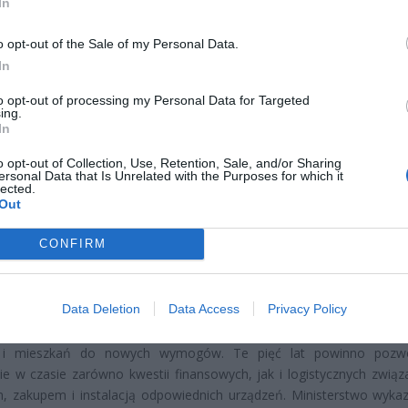
In
o opt-out of the Sale of my Personal Data.
In
to opt-out of processing my Personal Data for Targeted
CZ RÓWNIEŻ:
ing.
In
letni obywatel Ukrainy zaatakował zakonnicę i zerwał jej krzy
az nastąpił zwrot w sprawie
o opt-out of Collection, Use, Retention, Sale, and/or Sharing
ersonal Data that Is Unrelated with the Purposes for which it
erpnia 2026 15:40
lected.
Out
et 3600 zł miesięcznie zamiast 800+. Nowa propozycja dla
ziców dzieci do 3. roku życia
CONFIRM
erpnia 2026 19:29
Data Deletion
Data Access
Privacy Policy
iele już istniejących nieruchomości otrzymali znacznie dłuższ
iowy. Będą mieli czas do 1 stycznia 2030 roku na dostosowanie
i mieszkań do nowych wymogów. Te pięć lat powinno pozwo
ie w czasie zarówno kwestii finansowych, jak i logistycznych związ
 zakupem i instalacją odpowiednich urządzeń. Ministerstwo wykaz