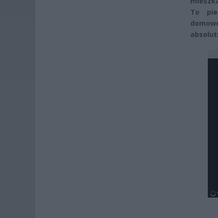
mieszka
To pie
domowe
absolut