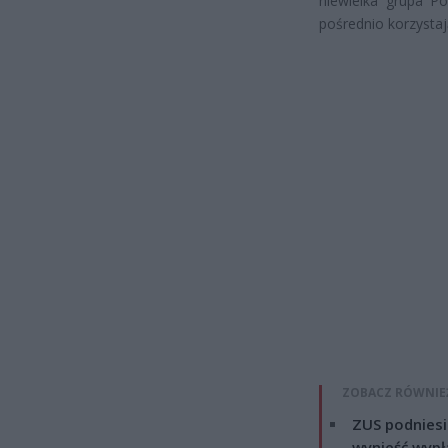
niewielka grupa P
pośrednio korzysta
ZOBACZ RÓWNIE
ZUS podniesie
wynieść wypł