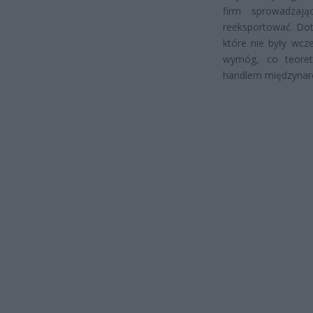
firm sprowadzaj
reeksportować. Dot
które nie były wcz
wymóg, co teoret
handlem międzyna