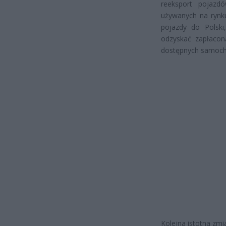
reeksport pojaz
używanych na rynk
pojazdy do Polski
odzyskać zapłaco
dostępnych samocho
Kolejna istotna zm