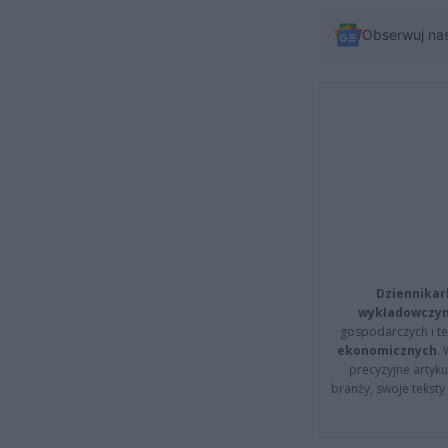
Obserwuj na
Dziennikar
wykładowczyn
gospodarczych i t
ekonomicznych
.
precyzyjne artyku
branży, swoje tekst