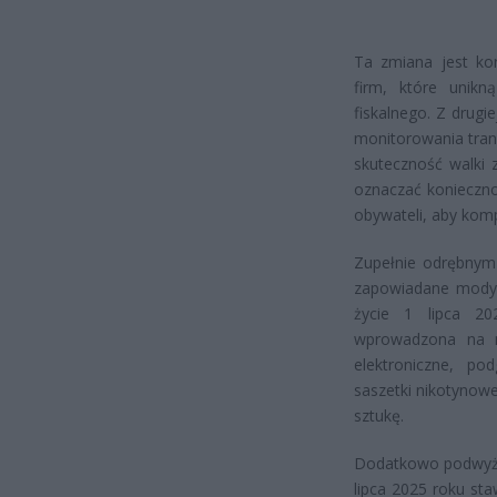
Ta zmiana jest kor
firm, które unik
fiskalnego. Z drug
monitorowania tran
skuteczność walki 
oznaczać konieczn
obywateli, aby ko
Zupełnie odrębnym
zapowiadane modyf
życie 1 lipca 20
wprowadzona na n
elektroniczne, po
saszetki nikotynow
sztukę.
Dodatkowo podwyżk
lipca 2025 roku sta