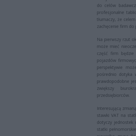
do celów badawcz
profesjonalne tabl
tłumaczy, że celem
zachęcenie firm do
Na pierwszy rzut ok
może mieć nieoczek
część firm będzie
pojazdów firmowyc
perspektywie moż
pośrednio dotyka 
prawdopodobne jest
zwiększy biurok
przedsiębiorców.
Interesującą zmian
stawki VAT na stat
dotyczy jednostek
statki pełnomorski