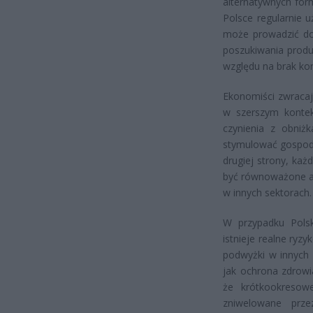
alternatywnych for
Polsce regularnie 
może prowadzić do
poszukiwania produ
względu na brak kon
Ekonomiści zwracaj
w szerszym kontek
czynienia z obniż
stymulować gospoda
drugiej strony, ka
być równoważone a
w innych sektorach.
W przypadku Polsk
istnieje realne ryz
podwyżki w innych 
jak ochrona zdrowi
że krótkookresow
zniwelowane prze