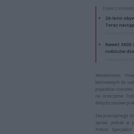
ZOBACZ RÓWNIE
26-letni obyw
Teraz nastąp
8 sierpnia 2026 15
Nawet 3600 z
rodziców dzie
7 sierpnia 2026 19
Ministerstwo Fin
kierowanych do sąd
pojazdów czasowo z
na orzeczenie Tryb
dotychczasowe prak
Dla przeciętnego K
spraw, jednak w 
Polsce. Specjaliśc