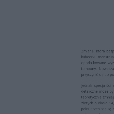
Zmianą, która bezp
kubeczki menstru
opodatkowane wyższ
tampony. Noweliza
przyczynić się do 
Jednak specjaliści
detaliczne może b
teoretycznie zmnie
złotych o około 14
pełni przeniosą tę