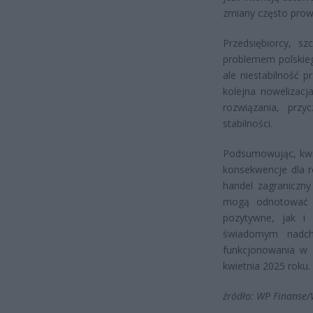
zmiany często prowa
Przedsiębiorcy, s
problemem polskie
ale niestabilność 
kolejna nowelizac
rozwiązania, przy
stabilności.
Podsumowując, kwi
konsekwencje dla r
handel zagraniczn
mogą odnotować k
pozytywne, jak i 
świadomym nadch
funkcjonowania w 
kwietnia 2025 roku.
źródło: WP Finanse/