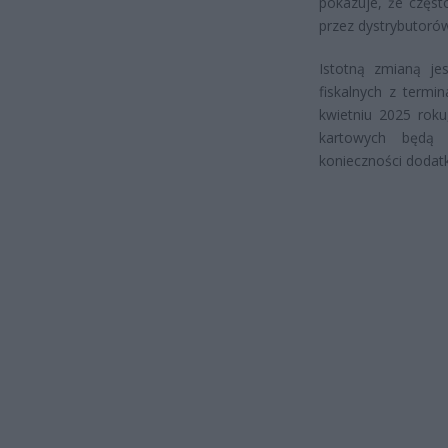
pokazuje, że częst
przez dystrybutoró
Istotną zmianą jes
fiskalnych z termi
kwietniu 2025 roku
kartowych będą 
konieczności dodat