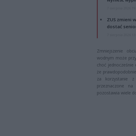
7 sierpnia 2026 19
ZUS zmieni w
dostać senio
7 sierpnia 2026 13
Zmniejszenie obc
wodnym może przyc
choć jednocześnie 
że prawdopodobnie n
za korzystanie z
przeznaczone na 
pozostawia wiele do