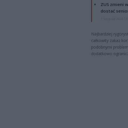
ZUS zmieni w
dostać senio
7 sierpnia 2026 13
Najbardziej rygory
całkowity zakaz ko
podobnymi problema
dodatkowo ogranicz