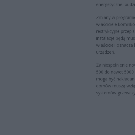
energetycznej budz
Zmiany w programie
właściciele komink
restrykcyjne przepi
instalacje będą mus
właścicieli oznacza
urządzeń.
Za niespełnienie 
500 do nawet 5000 
mogą być nakładane 
domów muszą wziąć 
systemów grzewczy