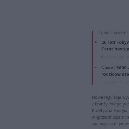
ZOBACZ RÓWNIE
26-letni obyw
Teraz nastąp
8 sierpnia 2026 15
Nawet 3600 z
rodziców dzie
7 sierpnia 2026 19
Nowe regulacje wyw
z branży energetyc
Pozytywna Energia,
w sprzeczności z u
spełniające najnow