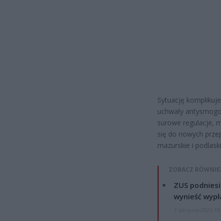
Sytuację komplikuj
uchwały antysmogow
surowe regulacje, 
się do nowych prze
mazurskie i podlask
ZOBACZ RÓWNIE
ZUS podniesie
wynieść wypł
7 sierpnia 2026 19