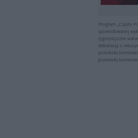
Program „Czyste Pow
spowodowanej wykry
rygorystyczne warun
deklaracją o nieuż
protokołu kominiar
przewodu kominow