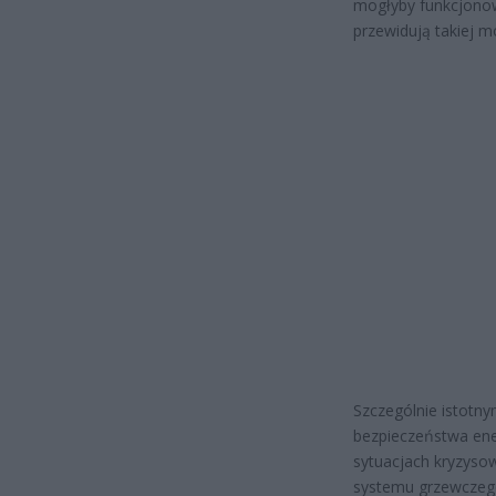
mogłyby funkcjonow
przewidują takiej m
Szczególnie istotn
bezpieczeństwa ene
sytuacjach kryzyso
systemu grzewczego.