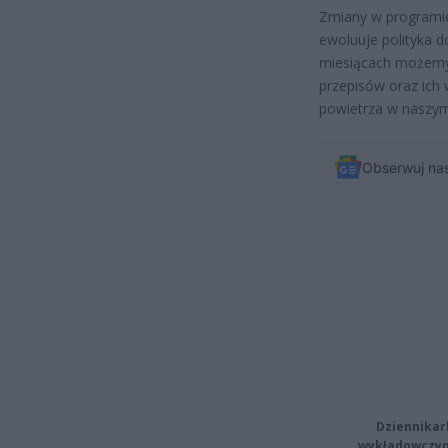
Zmiany w programie
ewoluuje polityka d
miesiącach możemy 
przepisów oraz ich 
powietrza w naszym
Obserwuj na
Dziennikar
wykładowczyn