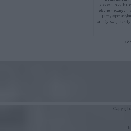
gospodarczych i t
ekonomicznych
.
precyzyjne artyku
branży, swoje tekst
Cap
Copyrigh
K