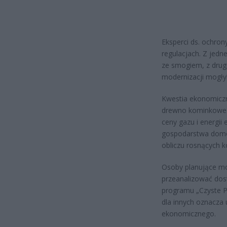
Eksperci ds. ochro
regulacjach. Z jedn
ze smogiem, z drugi
modernizacji mogły
Kwestia ekonomiczna
drewno kominkowe 
ceny gazu i energii
gospodarstwa domow
obliczu rosnących 
Osoby planujące m
przeanalizować dos
programu „Czyste P
dla innych oznacza
ekonomicznego.