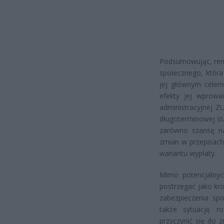
Podsumowując, rent
społecznego, która
jej głównym celem
efekty jej wprowa
administracyjnej Z
długoterminowej st
zarówno szansę na
zmian w przepisach
wariantu wypłaty.
Mimo potencjalny
postrzegać jako kr
zabezpieczenia spo
także sytuację r
przyczynić się do 