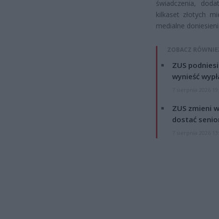
świadczenia, doda
kilkaset złotych m
medialne doniesien
ZOBACZ RÓWNIE
ZUS podniesie
wynieść wypł
7 sierpnia 2026 19
ZUS zmieni w
dostać senio
7 sierpnia 2026 13