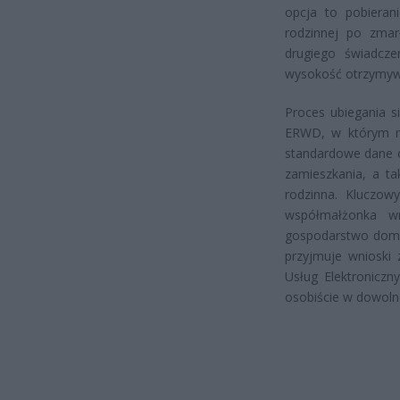
opcja to pobieran
rodzinnej po zma
drugiego świadcz
wysokość otrzymyw
Proces ubiegania s
ERWD, w którym na
standardowe dane o
zamieszkania, a ta
rodzinna. Kluczow
współmałżonka w
gospodarstwo domo
przyjmuje wnioski 
Usług Elektroniczn
osobiście w dowoln