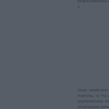
bezprecedensowa s
u.
Nowe świadczenie 
małżonku, co ma z
współmałżonka. Be
otrzymywanie pełne