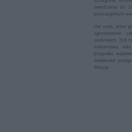
szczególnie istot
świadczenia do 2
poszczególnych war
Dla osób, które p
zgromadzenie od
osobowych, ZUS mo
małżeństwa, datę
przypadku wątpliw
dodatkowe postępo
decyzję.