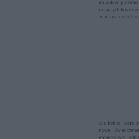
im pokryć podstawo
rosnących kosztów ż
znaczącą część bud
Dla kobiet, które 
nowe świadczeni
emerytalnym. Kobie