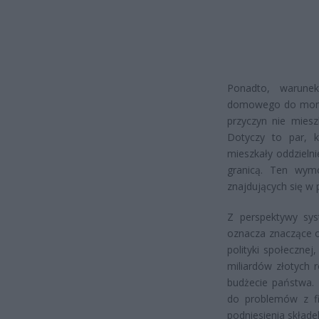
Ponadto, warune
domowego do momen
przyczyn nie mies
Dotyczy to par, 
mieszkały oddzieln
granicą. Ten wym
znajdujących się w 
Z perspektywy sys
oznacza znaczące o
polityki społeczne
miliardów złotych 
budżecie państwa. 
do problemów z fi
podniesienia składe