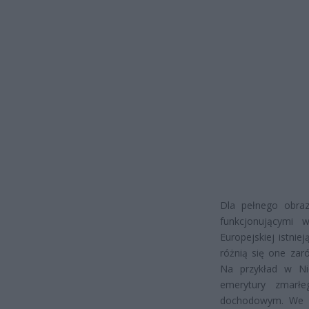
Dla pełnego obraz
funkcjonującymi 
Europejskiej istn
różnią się one zar
Na przykład w N
emerytury zmarłe
dochodowym. We F