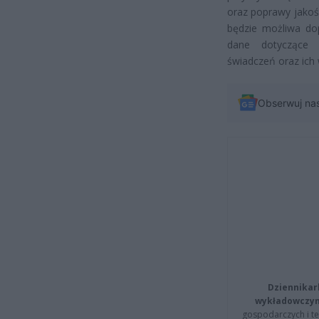
oraz poprawy jakośc
będzie możliwa dop
dane dotyczące r
świadczeń oraz ich
Obserwuj na
Dziennikar
wykładowczyn
gospodarczych i t