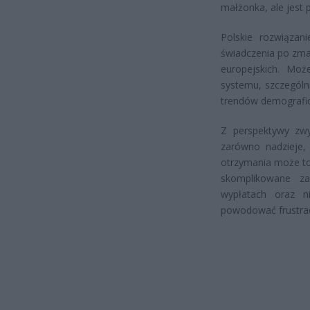
małżonka, ale jest
Polskie rozwiązan
świadczenia po zma
europejskich. Moż
systemu, szczególn
trendów demografic
Z perspektywy zwy
zarówno nadzieje,
otrzymania może to 
skomplikowane za
wypłatach oraz 
powodować frustrac