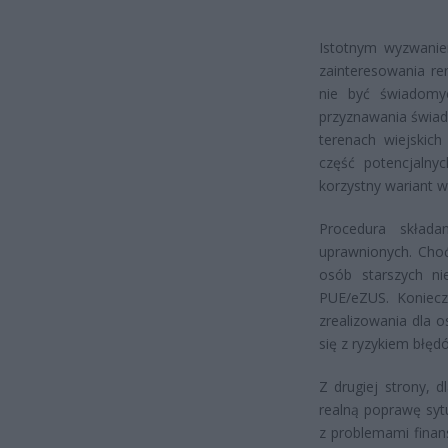
Istotnym wyzwaniem
zainteresowania r
nie być świadomy
przyznawania świad
terenach wiejskich
część potencjalny
korzystny wariant w
Procedura składa
uprawnionych. Choć
osób starszych nie
PUE/eZUS. Koniec
zrealizowania dla 
się z ryzykiem błę
Z drugiej strony, 
realną poprawę sytu
z problemami finan