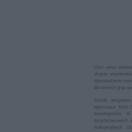
Choć renta wdowia
straciły współmałż
Wprowadzenie noweg
dla różnych grup sp
Przede wszystki
wynosząca 5636,73
beneficjentów. 
dotychczasowych e
maksymalnych. Dl