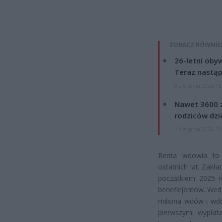
ZOBACZ RÓWNIE
26-letni obyw
Teraz nastąp
8 sierpnia 2026 15
Nawet 3600 z
rodziców dzie
7 sierpnia 2026 19
Renta wdowia to 
ostatnich lat. Zak
początkiem 2025 r
beneficjentów. Wed
miliona wdów i wdo
pierwszymi wypłat