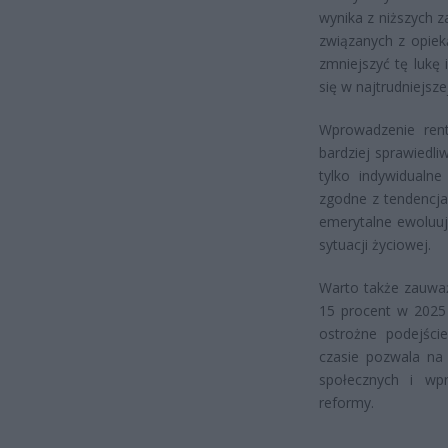
wynika z niższych 
związanych z opie
zmniejszyć tę lukę
się w najtrudniejsze
Wprowadzenie ren
bardziej sprawiedl
tylko indywidualne
zgodne z tendencja
emerytalne ewoluuj
sytuacji życiowej.
Warto także zauważ
15 procent w 2025
ostrożne podejści
czasie pozwala na
społecznych i wp
reformy.