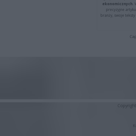
ekonomicznych
.
precyzyjne artyku
branży, swoje tekst
Cap
Copyrigh
K