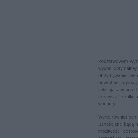
Podstawowym wyzwa
wybór optymalnego
otrzymywanie pełn
odwrotnie, wymaga 
zalecają, aby prze
skorzystać z kalku
warianty.
Warto również pamię
Beneficjenci będą 
możliwość dostos