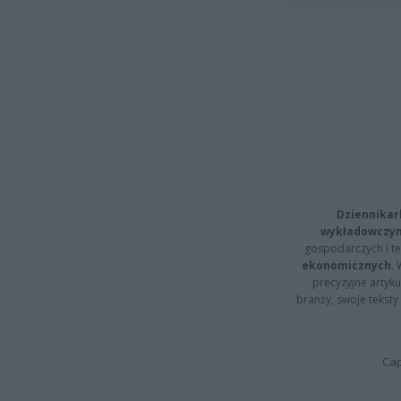
Dziennikar
wykładowczyn
gospodarczych i t
ekonomicznych
.
precyzyjne artyku
branży, swoje tekst
Cap