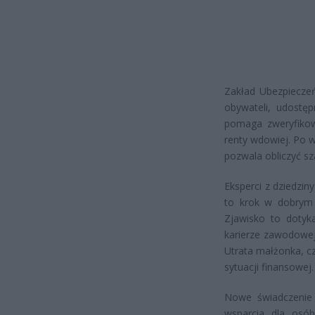
Zakład Ubezpiecze
obywateli, udostęp
pomaga zweryfikow
renty wdowiej. Po w
pozwala obliczyć s
Eksperci z dziedzin
to krok w dobrym k
Zjawisko to dotyk
karierze zawodowej
Utrata małżonka, cz
sytuacji finansowej.
Nowe świadczenie
wsparcia dla osó