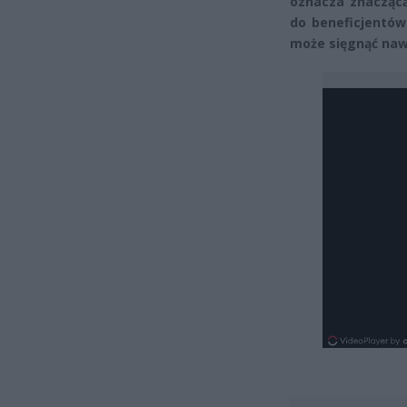
oznacza znaczącą
do beneficjentów
może sięgnąć nawe