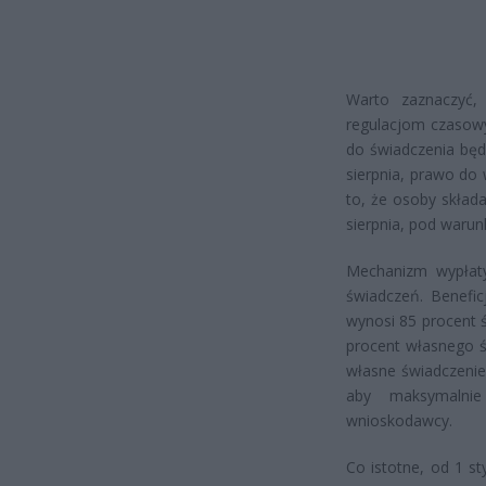
Warto zaznaczyć,
regulacjom czasowy
do świadczenia będz
sierpnia, prawo do
to, że osoby skład
sierpnia, pod warun
Mechanizm wypłaty
świadczeń. Benefi
wynosi 85 procent 
procent własnego ś
własne świadczenie 
aby maksymalnie
wnioskodawcy.
Co istotne, od 1 s