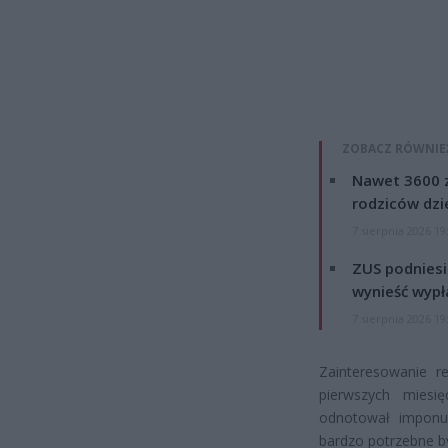
ZOBACZ RÓWNIE
Nawet 3600 z
rodziców dzie
7 sierpnia 2026 19
ZUS podniesie
wynieść wypł
7 sierpnia 2026 19
Zainteresowanie 
pierwszych miesi
odnotował imponują
bardzo potrzebne b