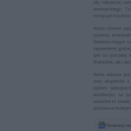
siły nabywczej sen
wewnętrznego. To 
rosnących kosztów 
Warto również zauw
systemu emerytaln
działania mające 
zapewnienie godne
tym na potrzebę k
finansowe, jak i spo
Renta wdowia jest 
oraz ekspertów z 
system zabezpiec
wrażliwości na po
seniorów to świadcz
ubóstwa w trudnym 
Obserwuj na