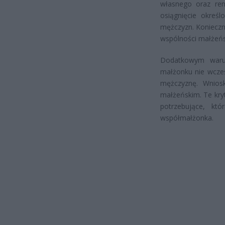
własnego oraz re
osiągnięcie okreś
mężczyzn. Konieczn
wspólności małżeńsk
Dodatkowym warun
małżonku nie wcześn
mężczyznę. Wnios
małżeńskim. Te kry
potrzebujące, któ
współmałżonka.