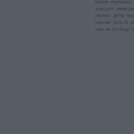
będzie wypłacane
znaczące zwiększ
również górny limi
obecnie 5636,73 z
roku do 28 lutego 2