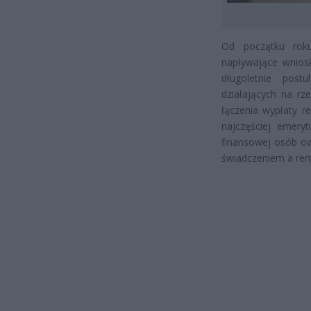
Od początku roku
napływające wnios
długoletnie postu
działających na rz
łączenia wypłaty 
najczęściej emery
finansowej osób ow
świadczeniem a re