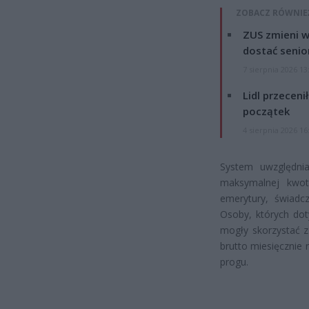
ZOBACZ RÓWNIE
ZUS zmieni w
dostać senio
7 sierpnia 2026 13
Lidl przeceni
początek
4 sierpnia 2026 16
System uwzględni
maksymalnej kwoty
emerytury, świadc
Osoby, których dot
mogły skorzystać z
brutto miesięcznie 
progu.