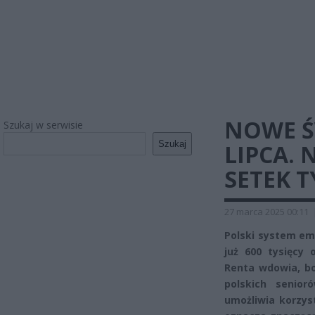
NOWE Ś
Szukaj w serwisie
Szukaj
LIPCA. 
SETEK 
27 marca 2025 00:11
Polski system e
już 600 tysięcy 
Renta wdowia, b
polskich senior
umożliwia korzys