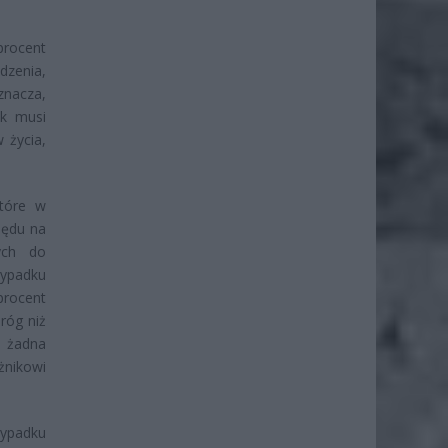
procent
dzenia,
oznacza,
ik musi
 życia,
które w
lędu na
ych do
zypadku
procent
róg niż
e żadna
nikowi
zypadku