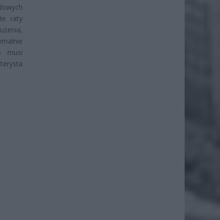
rdowych
łe raty
użenia,
ymalnie
ze musi
erysta