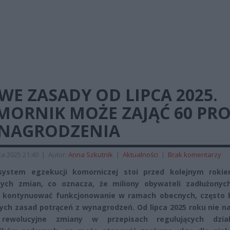
E ZASADY OD LIPCA 2025.
MORNIK MOŻE ZAJĄĆ 60 PRO
NAGRODZENIA
a 2025 21:40
|
Autor:
Anna Szkutnik
|
Aktualności
|
Brak komentarzy
 system egzekucji komorniczej stoi przed kolejnym roki
cych zmian, co oznacza, że miliony obywateli zadłużonyc
y kontynuować funkcjonowanie w ramach obecnych, często 
wych zasad potrąceń z wynagrodzeń. Od lipca 2025 roku nie n
rewolucyjne zmiany w przepisach regulujących dział