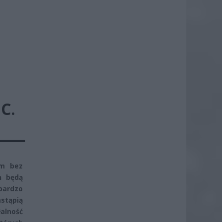
C.
em bez
h będą
bardzo
astąpią
alność