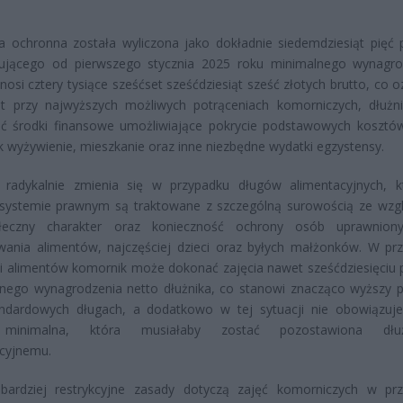
 ochronna została wyliczona jako dokładnie siedemdziesiąt pięć 
ującego od pierwszego stycznia 2025 roku minimalnego wynagro
nosi cztery tysiące sześćset sześćdziesiąt sześć złotych brutto, co 
t przy najwyższych możliwych potrąceniach komorniczych, dłużn
ć środki finansowe umożliwiające pokrycie podstawowych kosztów
ak wyżywienie, mieszkanie oraz inne niezbędne wydatki egzystensy.
a radykalnie zmienia się w przypadku długów alimentacyjnych, 
 systemie prawnym są traktowane z szczególną surowością ze wzg
łeczny charakter oraz konieczność ochrony osób uprawnion
wania alimentów, najczęściej dzieci oraz byłych małżonków. W pr
i alimentów komornik może dokonać zajęcia nawet sześćdziesięciu 
nego wynagrodzenia netto dłużnika, co stanowi znacząco wyższy p
andardowych długach, a dodatkowo w tej sytuacji nie obowiązuj
minimalna, która musiałaby zostać pozostawiona dłuż
cyjnemu.
 bardziej restrykcyjne zasady dotyczą zajęć komorniczych w pr