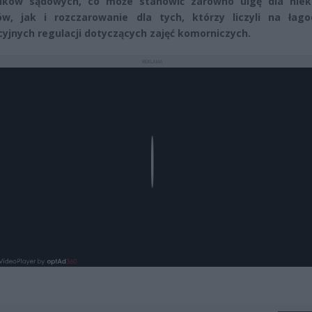
ików sądowych, co może stanowić zarówno ulgę dla niek
ów, jak i rozczarowanie dla tych, którzy liczyli na łago
cyjnych regulacji dotyczących zajęć komorniczych.
REKLAMA
Play