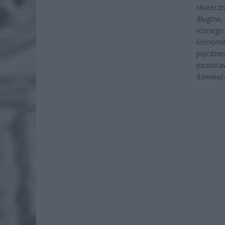
skuteczn
długów,
różnego
komorni
pięćdzi
pozosta
dziewięćd