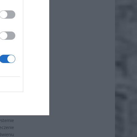
że
iero
ystemie
eczenie
wieniu