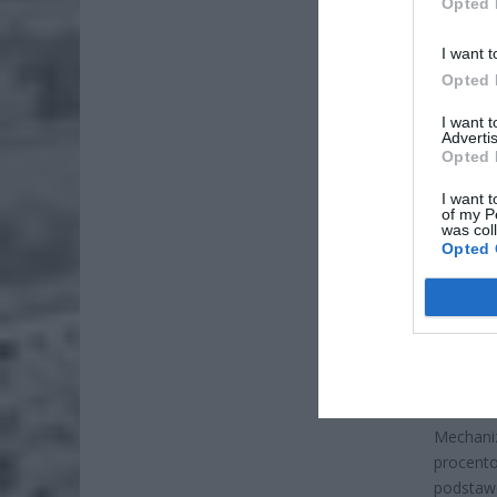
Opted 
I want t
Opted 
I want 
Advertis
Opted 
ZOBA
I want t
of my P
ZUS
was col
dos
Opted 
7 si
Lid
po
4 si
Mechaniz
procent
podstaw