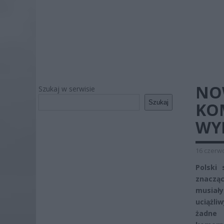
NOW
Szukaj w serwisie
Szukaj
KO
WY
16 czerwc
Polski
znaczą
musiał
uciążli
żadne 