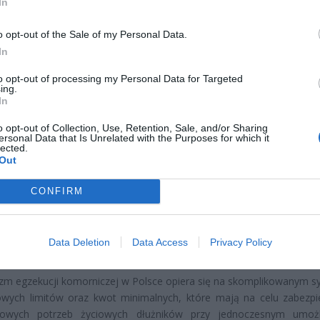
In
o opt-out of the Sale of my Personal Data.
In
to opt-out of processing my Personal Data for Targeted
ing.
In
CZ RÓWNIEŻ:
o opt-out of Collection, Use, Retention, Sale, and/or Sharing
ersonal Data that Is Unrelated with the Purposes for which it
 zmieni ważny limit od marca 2027 roku. Policzyliśmy, ile mo
lected.
tać senior przy emeryturze 2200, 2400, 2600 i 2700 zł
Out
erpnia 2026 13:23
CONFIRM
l przecenił hit do kuchni. Air fryer tańszy aż o 150 zł, a to dop
czątek
Data Deletion
Data Access
Privacy Policy
erpnia 2026 16:06
m egzekucji komorniczej w Polsce opiera się na skomplikowanym s
owych limitów oraz kwot minimalnych, które mają na celu zabezpi
owych potrzeb życiowych dłużników przy jednoczesnym umożli