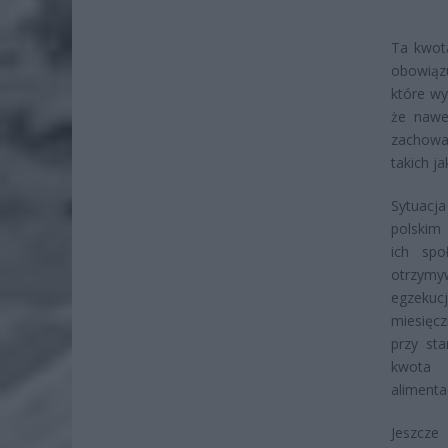
Ta kwota
obowiąz
które wy
że nawe
zachowa
takich j
Sytuacj
polskim
ich spo
otrzymy
egzekucj
miesięcz
przy st
kwota 
alimenta
Jeszcze