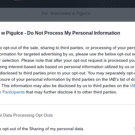
Fot. Warszawa w Pigułce
a ta wynika z fundamentalnej decyzji Rady Ministrów, która w t
w Pigułce -
Do Not Process My Personal Information
wała o wprowadzeniu jedynie jednorazowej podwyżki płacy minima
ego stycznia 2025 roku, rezygnując z tradycyjnego mechanizm
ch podwyżek, które w latach poprzednich następowały również w li
to opt-out of the sale, sharing to third parties, or processing of your per
formation for targeted advertising by us, please use the below opt-out s
e techniczna zmiana ma daleko idące konsekwencje dla wszystkic
r selection. Please note that after your opt-out request is processed y
 wynagrodzenia podlegają zajęciom komorniczym, ponieważ wysoko
eing interest-based ads based on personal information utilized by us or
 od potrąceń jest bezpośrednio powiązana z oficjalną wyso
disclosed to third parties prior to your opt-out. You may separately opt-
nego wynagrodzenia obowiązującego w kraju.
losure of your personal information by third parties on the IAB’s list of
. This information may also be disclosed by us to third parties on the
IA
Participants
that may further disclose it to other third parties.
l Data Processing Opt Outs
ad
o opt-out of the Sharing of my personal data.