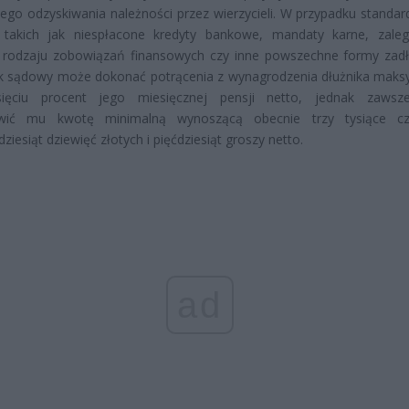
ego odzyskiwania należności przez wierzycieli. W przypadku standa
 takich jak niespłacone kredyty bankowe, mandaty karne, zaleg
 rodzaju zobowiązań finansowych czy inne powszechne formy zadł
k sądowy może dokonać potrącenia z wynagrodzenia dłużnika maks
esięciu procent jego miesięcznej pensji netto, jednak zaws
wić mu kwotę minimalną wynoszącą obecnie trzy tysiące czt
ziesiąt dziewięć złotych i pięćdziesiąt groszy netto.
ad