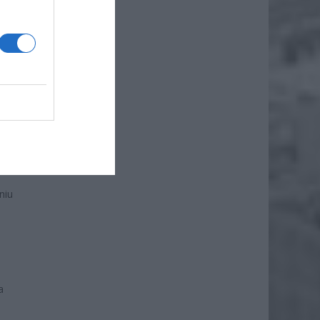
niu
a