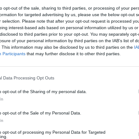
l przecenił hit do kuchni. Air fryer tańszy aż o 150 zł, a to dop
czątek
to opt-out of the sale, sharing to third parties, or processing of your per
formation for targeted advertising by us, please use the below opt-out s
erpnia 2026 16:06
r selection. Please note that after your opt-out request is processed y
eing interest-based ads based on personal information utilized by us or
niądze dla milionów polskich rodzin. ZUS wypłacił już 173 mln z
disclosed to third parties prior to your opt-out. You may separately opt-
oski wciąż można składać
losure of your personal information by third parties on the IAB’s list of
erpnia 2026 12:56
. This information may also be disclosed by us to third parties on the
IA
Participants
that may further disclose it to other third parties.
l Data Processing Opt Outs
o opt-out of the Sharing of my personal data.
In
ad
o opt-out of the Sale of my Personal Data.
In
to opt-out of processing my Personal Data for Targeted
ing.