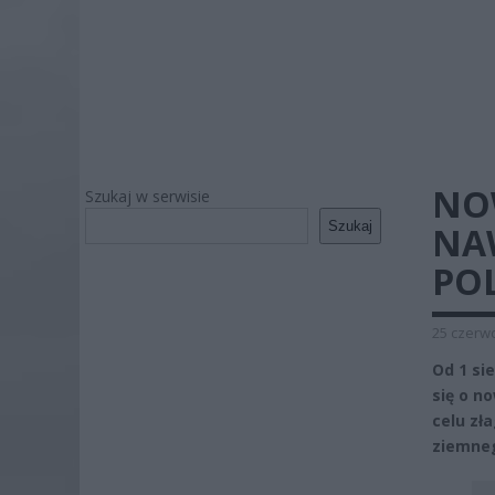
NO
Szukaj w serwisie
Szukaj
NAW
PO
25 czerwc
Od 1 si
się o n
celu zł
ziemneg