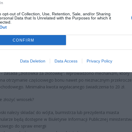
In
o opt-out of Collection, Use, Retention, Sale, and/or Sharing
ersonal Data that Is Unrelated with the Purposes for which it
 zł na osobę w gospodarstwie jednoosobowym
lected.
 zł na osobę w gospodarstwie wieloosobowym
Out
 bonu: Kwota wsparcia waha się od 300 zł do 1200 zł, zależnie od:
CONFIRM
lkości gospodarstwa domowego
aju używanego ogrzewania
Data Deletion
Data Access
Privacy Policy
– zasada „złotówka za złotówkę”: Wprowadzono mechanizm, który
 na otrzymanie częściowego bonu nawet po nieznacznym przekrocze
chodowego. Minimalna kwota wypłacanego świadczenia to 20 zł.
zie złożyć wniosek?
ski należy składać do wójta, burmistrza lub prezydenta miasta
ularze będą dostępne w Biuletynie Informacji Publicznej ministerstw
ciwego do spraw energii