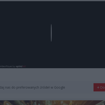
Play
aj nas do preferowanych źródeł w Google
Do