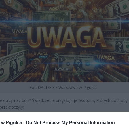
Fot. DALL·E 3 / Warszawa w Pigułce
e otrzymać bon? Świadczenie przysługuje osobom, których dochody
 przekroczyły:
CZ RÓWNIEŻ:
w Pigułce -
Do Not Process My Personal Information