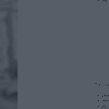
Proc
Terminy:
Skła
Rozp
Wypł