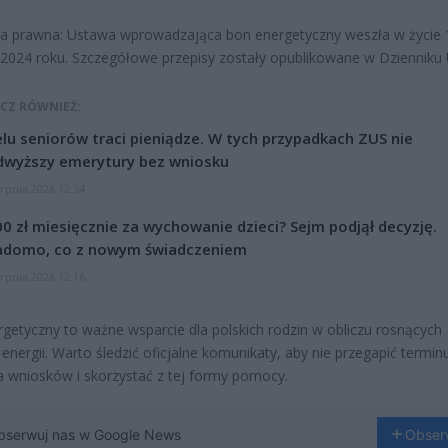
a prawna: Ustawa wprowadzająca bon energetyczny weszła w życie 
2024 roku. Szczegółowe przepisy zostały opublikowane w Dzienniku
CZ RÓWNIEŻ:
lu seniorów traci pieniądze. W tych przypadkach ZUS nie
dwyższy emerytury bez wniosku
erpnia 2026 12:34
0 zł miesięcznie za wychowanie dzieci? Sejm podjął decyzję.
adomo, co z nowym świadczeniem
erpnia 2026 12:16
getyczny to ważne wsparcie dla polskich rodzin w obliczu rosnących
energii. Warto śledzić oficjalne komunikaty, aby nie przegapić termin
a wniosków i skorzystać z tej formy pomocy.
bserwuj nas w Google News
Obser