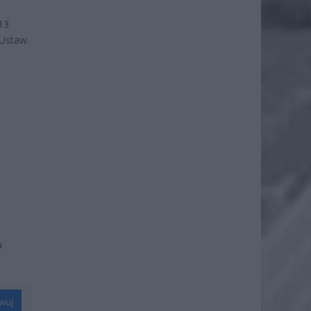
13
 Ustaw.
u
wuj