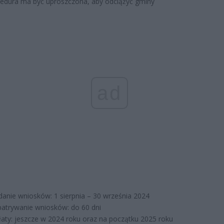
edura ma być uproszczona, aby odciążyć gminy
ad
danie wniosków: 1 sierpnia – 30 września 2024
atrywanie wniosków: do 60 dni
aty: jeszcze w 2024 roku oraz na początku 2025 roku