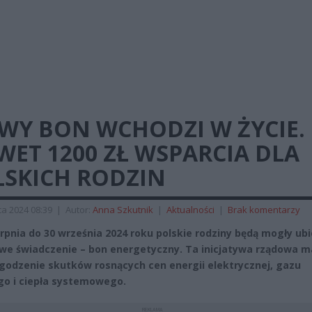
WY BON WCHODZI W ŻYCIE.
ET 1200 ZŁ WSPARCIA DLA
LSKICH RODZIN
a 2024 08:39
|
Autor:
Anna Szkutnik
|
Aktualności
|
Brak komentarzy
erpnia do 30 września 2024 roku polskie rodziny będą mogły ub
owe świadczenie – bon energetyczny. Ta inicjatywa rządowa m
agodzenie skutków rosnących cen energii elektrycznej, gazu
o i ciepła systemowego.
REKLAMA