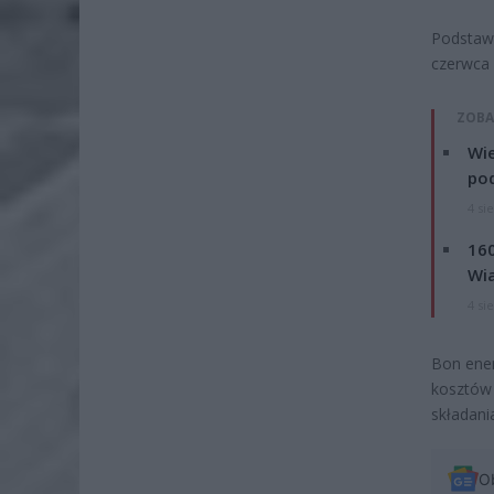
Podstaw
czerwca 
ZOBA
Wie
po
4 si
160
Wi
4 si
Bon ener
kosztów 
składani
O