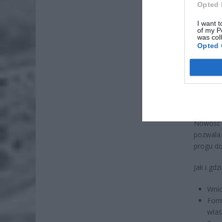
Opted 
I want t
of my P
2500
was col
1700
Opted 
Wysokość
Wie
Rodz
Nowość 
pozwala
progu do
Jak i gd
Wnio
Form
właś