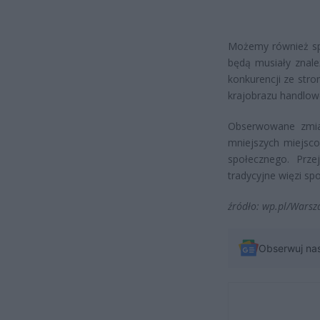
Możemy również spo
będą musiały znale
konkurencji ze str
krajobrazu handlowe
Obserwowane zmian
mniejszych miejsco
społecznego. Prze
tradycyjne więzi sp
źródło: wp.pl/Warsz
Obserwuj na