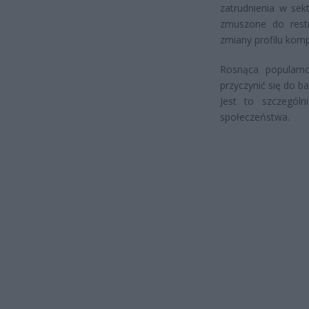
zatrudnienia w sek
zmuszone do restr
zmiany profilu kom
Rosnąca popularn
przyczynić się do b
Jest to szczególn
społeczeństwa.