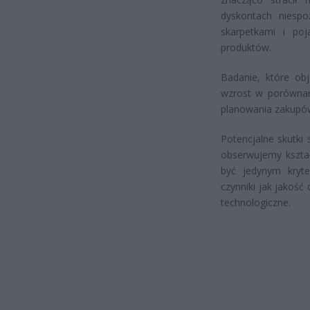
dyskontach niesp
skarpetkami i poj
produktów.
Badanie, które obj
wzrost w porównan
planowania zakupów
Potencjalne skutki
obserwujemy kszta
być jedynym kryte
czynniki jak jakoś
technologiczne.