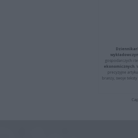
Dziennikar
wykładowczyn
gospodarczych i t
ekonomicznych
.
precyzyjne artyku
branży, swoje tekst
Cap