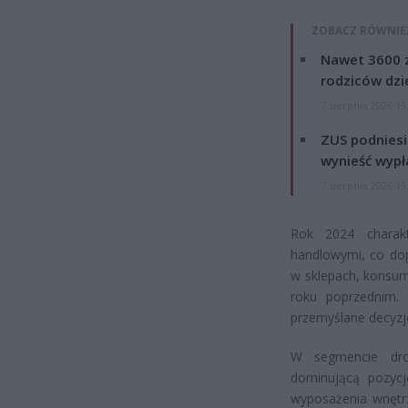
ZOBACZ RÓWNIE
Nawet 3600 z
rodziców dzie
7 sierpnia 2026 19
ZUS podniesie
wynieść wypł
7 sierpnia 2026 19
Rok 2024 charak
handlowymi, co dop
w sklepach, konsum
roku poprzednim.
przemyślane decyz
W segmencie dro
dominującą pozycj
wyposażenia wnętrz