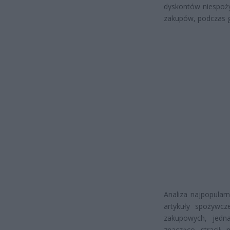
dyskontów niespoży
zakupów, podczas gd
Analiza najpopular
artykuły spożywcz
zakupowych, jedn
znacząco stracił 