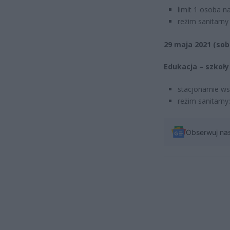
limit 1 osoba 
reżim sanitarny
29 maja 2021 (sob
Edukacja – szkoł
stacjonarnie w
reżim sanitarny
Obserwuj na