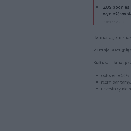
ZUS podniesie
wynieść wypł
7 sierpnia 2026 19
Harmonogram znos
21 maja 2021 (pią
Kultura – kina, pr
obłożenie 50%
reżim sanitarny
uczestnicy nie