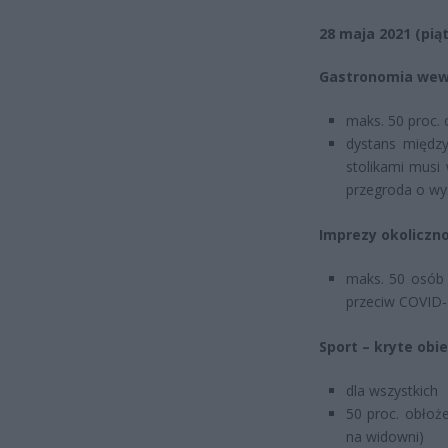
28 maja 2021 (pią
Gastronomia wewn
maks. 50 proc. 
dystans między
stolikami musi
przegroda o wys
Imprezy okoliczno
maks. 50 osób 
przeciw COVID-
Sport – kryte obi
dla wszystkich
50 proc. obłoże
na widowni)