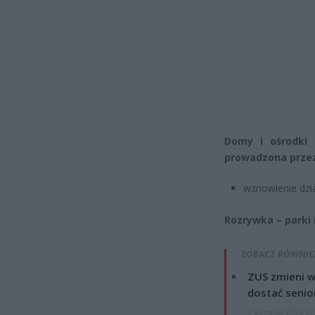
Domy i ośrodki k
prowadzona przez
wznowienie dzi
Rozrywka – parki
ZOBACZ RÓWNIE
ZUS zmieni w
dostać senio
7 sierpnia 2026 13