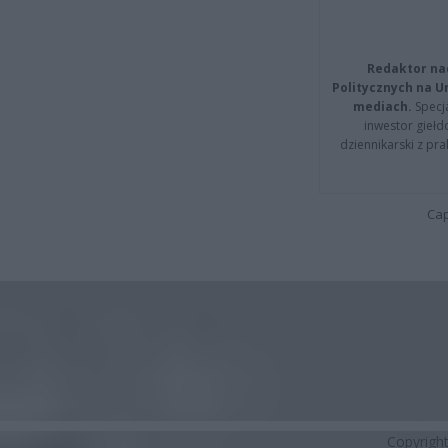
Redaktor na
Politycznych na 
mediach.
Specja
inwestor giełd
dziennikarski z pr
Cap
Copyrigh