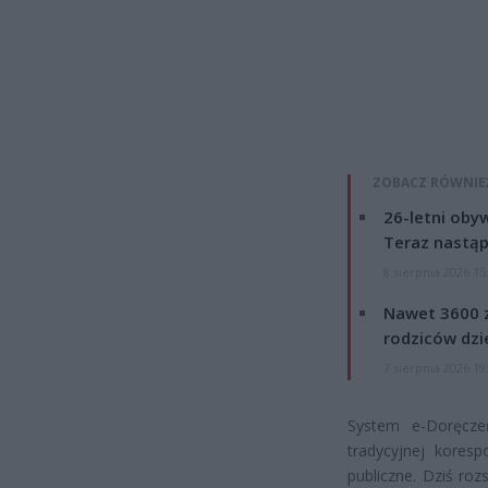
ZOBACZ RÓWNIE
26-letni obyw
Teraz nastąp
8 sierpnia 2026 15
Nawet 3600 z
rodziców dzie
7 sierpnia 2026 19
System e-Doręcze
tradycyjnej koresp
publiczne. Dziś ro