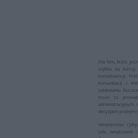
Dla firm, które je
szybko się kurcz
konsekwencji. Prz
komunikacji z in
załatwianiu klucz
może to prowadz
administracyjnych
decyzjami podejmow
Ministerstwo Cyfr
celu zwiększenie