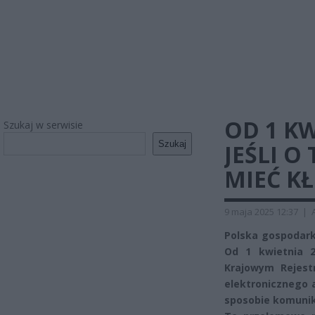
OD 1 K
Szukaj w serwisie
Szukaj
JEŚLI O
MIEĆ K
9 maja 2025 12:37
|
Polska gospodark
Od 1 kwietnia 2
Krajowym Rejest
elektronicznego 
sposobie komunika