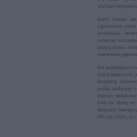
znacząco przyspies
Warto również zwró
ograniczenie emisj
środowiska. Wedł
oznaczać oszczędno
tysięcy drzew i zm
materiałów papierni
Dla przedsiębiorcó
dobra wiadomość jes
bezpłatny. Założen
profilu zaufanego 
poprzez dedykowaną
trwa nie dłużej ni
doręczeń. Następny
KRS lub CEIDG, co r