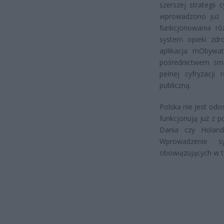
szerszej strategii 
wprowadzono już s
funkcjonowania róż
system opieki zdr
aplikacja mObywat
pośrednictwem sma
pełnej cyfryzacji 
publiczną.
Polska nie jest od
funkcjonują już z p
Dania czy Holand
Wprowadzenie s
obowiązujących w t