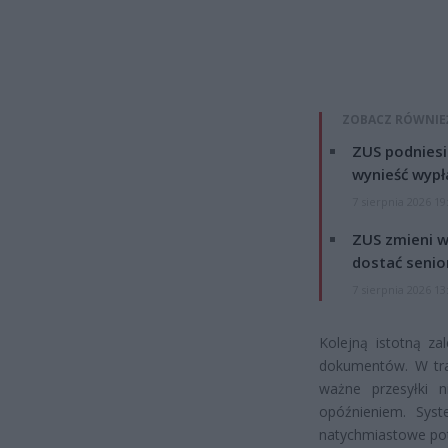
ZOBACZ RÓWNIE
ZUS podniesie
wynieść wypł
7 sierpnia 2026 19
ZUS zmieni w
dostać senio
7 sierpnia 2026 13
Kolejną istotną za
dokumentów. W trad
ważne przesyłki 
opóźnieniem. Syst
natychmiastowe pot