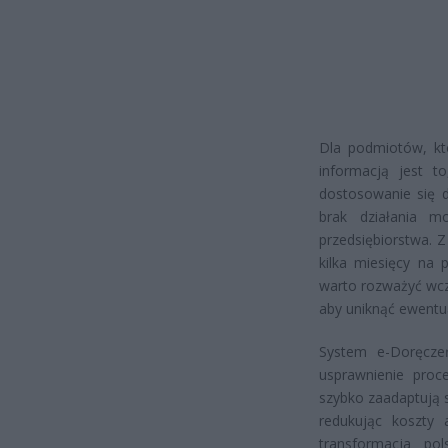
Dla podmiotów, któ
informacją jest t
dostosowanie się 
brak działania 
przedsiębiorstwa. 
kilka miesięcy na 
warto rozważyć wcz
aby uniknąć ewentu
System e-Doręcze
usprawnienie proce
szybko zaadaptują 
redukując koszty 
transformacja pol