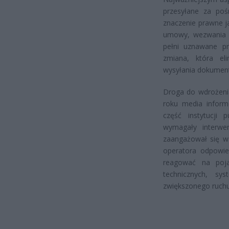
przesyłane za po
znaczenie prawne ja
umowy, wezwania c
pełni uznawane pr
zmiana, która eli
wysyłania dokument
Droga do wdrożenia
roku media inform
część instytucji 
wymagały interwen
zaangażował się w 
operatora odpowie
reagować na poja
technicznych, sy
zwiększonego ruchu