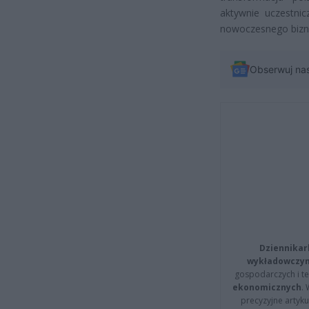
aktywnie uczestni
nowoczesnego bizn
Obserwuj na
Dziennikar
wykładowczyn
gospodarczych i t
ekonomicznych
.
precyzyjne artyku