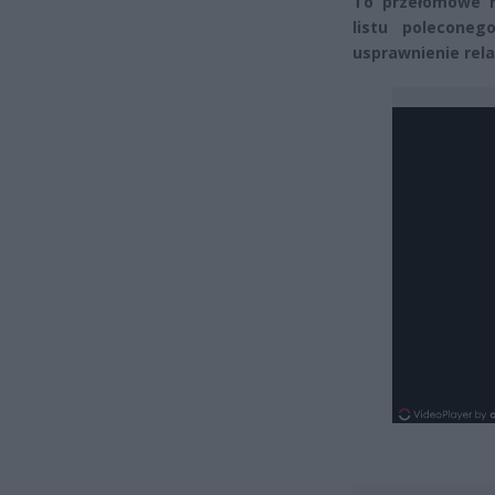
To przełomowe r
listu polecone
usprawnienie rela