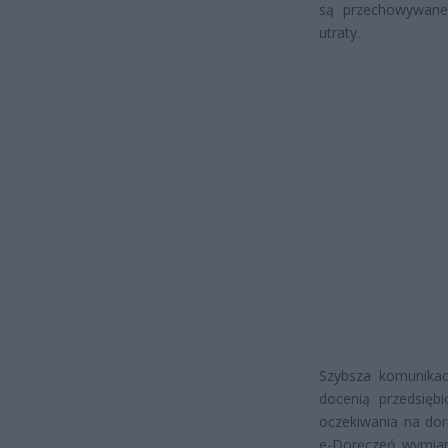
są przechowywane 
utraty.
Szybsza komunikac
docenią przedsięb
oczekiwania na dor
e-Doręczeń wymiana