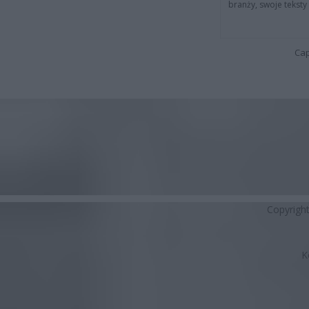
branży, swoje tekst
Cap
Copyrigh
K