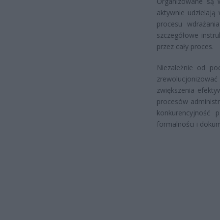
Organizowane są we
aktywnie udzielają
procesu wdrażani
szczegółowe instru
przez cały proces.
Niezależnie od po
zrewolucjonizować 
zwiększenia efektyw
procesów administr
konkurencyjność p
formalności i doku