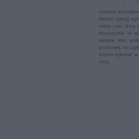
Pomimo początkowy
firmom szereg wymi
cenny czas, który 
doręczyciela. W w
nadanie listu pol
pocztowej, co częs
można wykonać w ki
nocy.