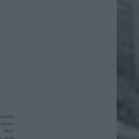
kowanie
czkami
 takich
e skalę