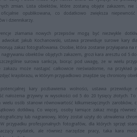
nych zmian. Lista obiektów, które zostaną objęte zakazem, nie 
 oficjalnie opublikowana, co dodatkowo zwiększa niepewność
ów i dziennikarzy.
encje złamania nowych przepisów mogą być niezwykle dotkliw
a adwokat Jakub Kochanowski, ustawa przewiduje surowe kary dl
gnorują zakaz fotografowania. Osobie, która zostanie przyłapana na r
b nagrywaniu obiektów objętych zakazem, grozi kara aresztu od 5 do 
 szczególnie surowa sankcja, biorąc pod uwagę, że w wielu przy
e zakazu może nastąpić całkowicie nieświadomie, na przykład 
 zdjęć krajobrazu, w którym przypadkowo znajdzie się chroniony obiek
potencjalnej kary pozbawienia wolności, ustawa przewiduje 
ść nałożenia grzywny w wysokości od 5 do 20 tysięcy złotych. To
a wielu osób stanowi równowartość kilkumiesięcznych zarobków, c
jątkowo dotkliwą. Co więcej, osoby łamiące zakaz mogą również 
otograficzny lub nagraniowy, który został użyty do utrwalenia chro
 W przypadku profesjonalnych fotografów, dla których sprzęt stan
naczący wydatek, ale również narzędzie pracy, taka kara mo