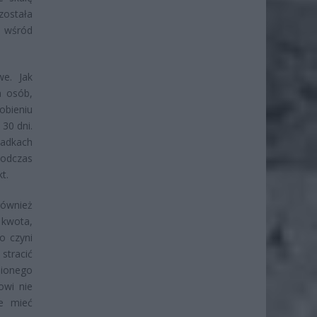
została
 wśród
e. Jak
a osób,
obieniu
30 dni.
padkach
podczas
t.
również
 kwota,
o czyni
stracić
nionego
owi nie
że mieć