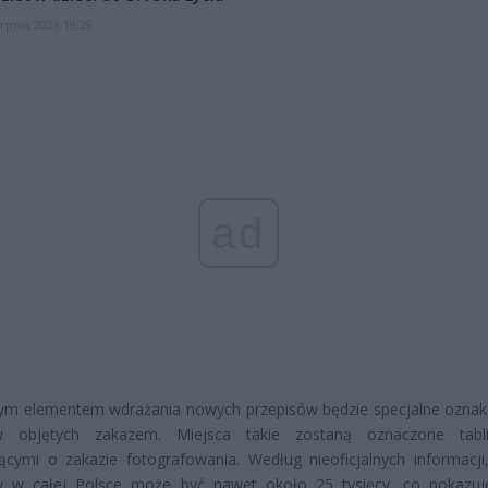
erpnia 2026 19:29
ad
ym elementem wdrażania nowych przepisów będzie specjalne ozna
w objętych zakazem. Miejsca takie zostaną oznaczone tabli
ącymi o zakazie fotografowania. Według nieoficjalnych informacji,
w w całej Polsce może być nawet około 25 tysięcy, co pokazuj