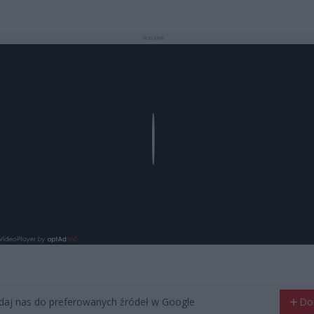
REKLAMA
Play
aj nas do preferowanych źródeł w Google
Do