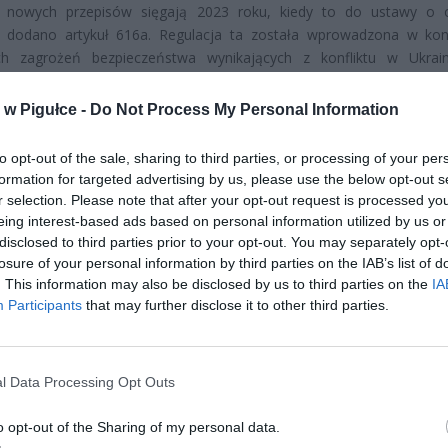
i nowych przepisów sięgają 2023 roku, kiedy to do ustawy o 
y dodano artykuł 616a. Regulacja ta została wprowadzona w kon
ch zagrożeń bezpieczeństwa wynikających z konfliktu w Ukrain
 dr Jacek Raubo, ekspert z Defence24.pl, rosyjskie służby wielo
ały próby monitorowania kluczowej infrastruktury w Polsce, w ty
w Pigułce -
Do Not Process My Personal Information
ch, przez które transportowany jest sprzęt wojskowy. Rosjanie inst
ie kamery na trasach kolejowych, które miały za zadanie śledzić ni
to opt-out of the sale, sharing to third parties, or processing of your per
frastrukturę, ale przede wszystkim konkretne transporty wojsko
formation for targeted advertising by us, please use the below opt-out s
liwość ich występowania. Ta aktywność obcych służb była je
r selection. Please note that after your opt-out request is processed y
h powodów stojących za wprowadzeniem nowych obostrzeń.
eing interest-based ads based on personal information utilized by us or
disclosed to third parties prior to your opt-out. You may separately opt-
losure of your personal information by third parties on the IAB’s list of
. This information may also be disclosed by us to third parties on the
IA
Participants
that may further disclose it to other third parties.
l Data Processing Opt Outs
ad
o opt-out of the Sharing of my personal data.