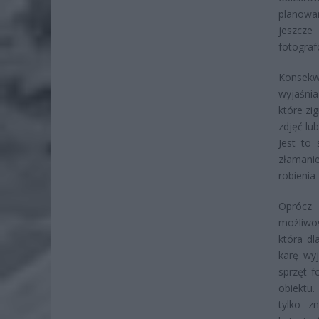
planowa
jeszcze
fotograf
Konsekw
wyjaśni
które zi
zdjęć lu
Jest to
złamani
robienia
Oprócz 
możliwo
która dl
karę wy
sprzęt f
obiektu.
tylko z