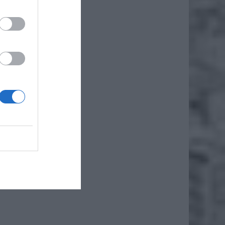
yskania
kolwiek
onności
owe czy
lejowe,
udynki
ż.