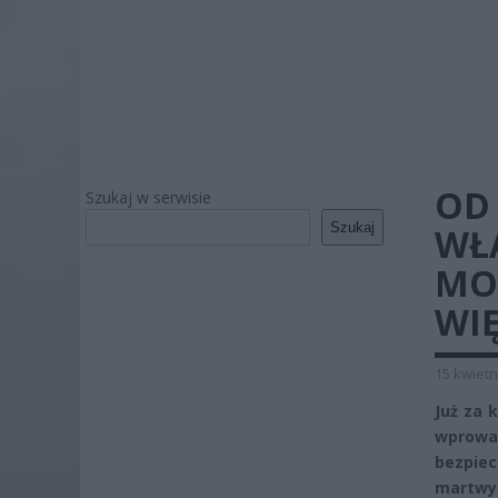
OD 
Szukaj w serwisie
Szukaj
WŁ
MOG
WIĘ
15 kwietn
Już za 
wprowa
bezpie
martwym