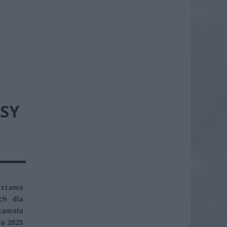
SY
 Ustawa
ch dla
tawała
a 2025