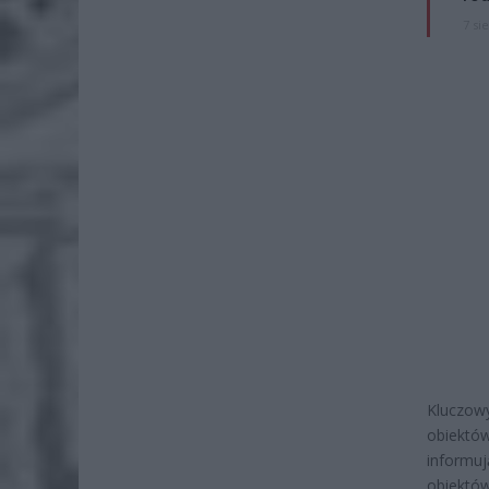
7 si
Kluczow
obiektó
informuj
obiektó