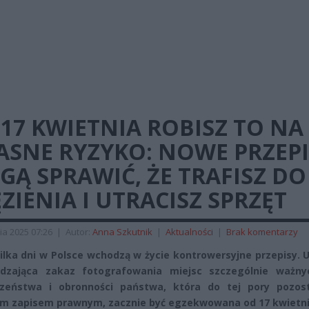
17 KWIETNIA ROBISZ TO NA
ASNE RYZYKO: NOWE PRZEPI
Ą SPRAWIĆ, ŻE TRAFISZ DO
ZIENIA I UTRACISZ SPRZĘT
ia 2025 07:26
|
Autor:
Anna Szkutnik
|
Aktualności
|
Brak komentarzy
kilka dni w Polsce wchodzą w życie kontrowersyjne przepisy.
dzająca zakaz fotografowania miejsc szczególnie ważny
czeństwa i obronności państwa, która do tej pory pozos
 zapisem prawnym, zacznie być egzekwowana od 17 kwietni