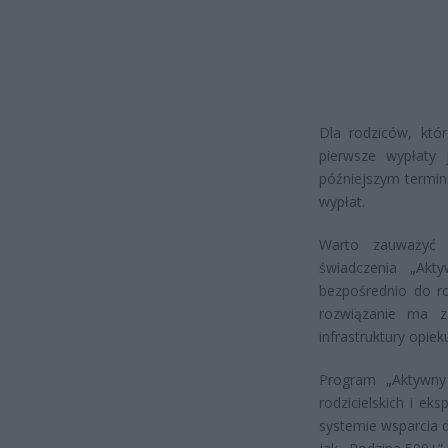
Dla rodziców, któr
pierwsze wypłaty
późniejszym termi
wypłat.
Warto zauważyć 
świadczenia „Akt
bezpośrednio do r
rozwiązanie ma z
infrastruktury opiek
Program „Aktywny 
rodzicielskich i ek
systemie wsparcia d