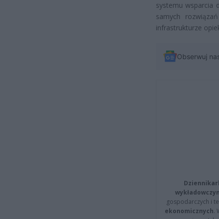
systemu wsparcia dl
samych rozwiązań
infrastrukturze opi
Obserwuj na
Dziennikar
wykładowczyn
gospodarczych i t
ekonomicznych
.