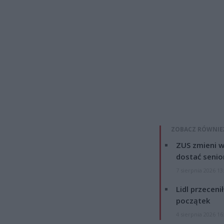
ZOBACZ RÓWNIE
ZUS zmieni w
dostać senio
7 sierpnia 2026 13
Lidl przeceni
początek
4 sierpnia 2026 16