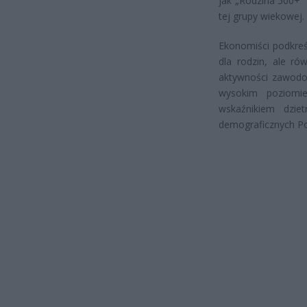
jak „Rodzina 500+” 
tej grupy wiekowej.
Ekonomiści podkreś
dla rodzin, ale r
aktywności zawodow
wysokim poziomie
wskaźnikiem dzie
demograficznych Pol