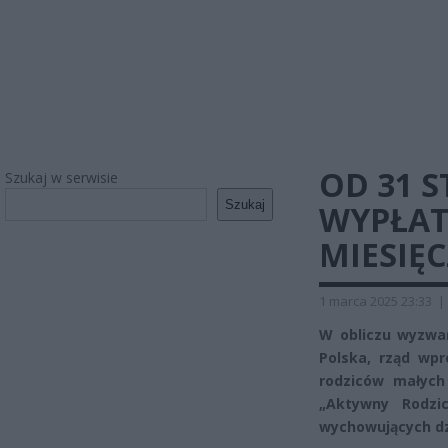
OD 31 
Szukaj w serwisie
Szukaj
WYPŁAT
MIESIĘC
1 marca 2025 23:33
|
W obliczu wyzwań
Polska, rząd wp
rodziców małych
„Aktywny Rodzi
wychowujących dzi