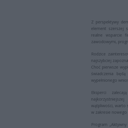
Z perspektywy dem
element szerszej s
realne wsparcie f
zawodowymi, progr
Rodzice zainteres
najszybciej zapozn
Choć pierwsze wypł
świadczenia będą
wypełnionego wnio
Eksperci zaleca
najkorzystniejsze
wątpliwości, warto 
w zakresie nowego 
Program „Aktywny 