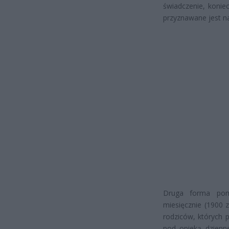
świadczenie, koni
przyznawane jest na
Druga forma pomo
miesięcznie (1900 z
rodziców, których 
pod opieką dzienn