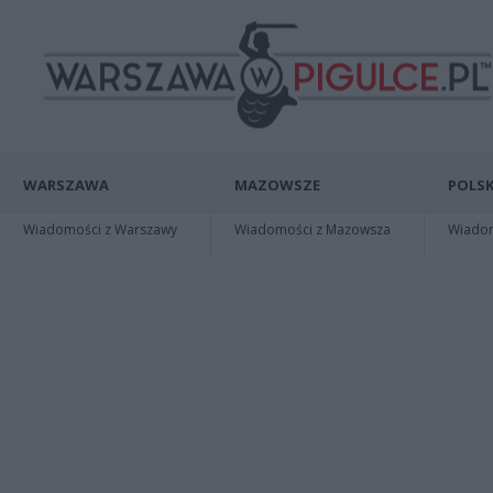
WARSZAWA
MAZOWSZE
POLSK
Wiadomości z Warszawy
Wiadomości z Mazowsza
Wiadomo