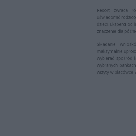
Resort zwraca r
uświadomić rodzico
dzieci. Eksperci od
znaczenie dla późni
Składanie wnios
maksymalnie uprosz
wybierać spośród k
wybranych bankach)
wizyty w placówce 