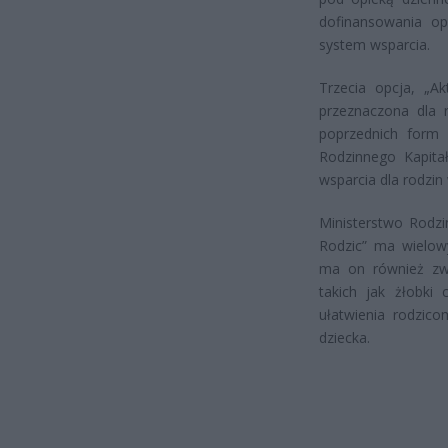
dofinansowania opł
system wsparcia.
Trzecia opcja, „A
przeznaczona dla 
poprzednich form 
Rodzinnego Kapita
wsparcia dla rodzi
Ministerstwo Rodzi
Rodzic” ma wielow
ma on również zwi
takich jak żłobki 
ułatwienia rodzic
dziecka.