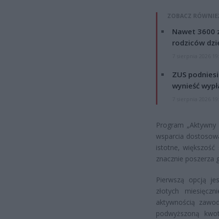
ZOBACZ RÓWNIE
Nawet 3600 z
rodziców dzie
7 sierpnia 2026 19
ZUS podniesie
wynieść wypł
7 sierpnia 2026 19
Program „Aktywny R
wsparcia dostosowa
istotne, większość
znacznie poszerza 
Pierwszą opcją je
złotych miesięczn
aktywnością zawod
podwyższoną kwot