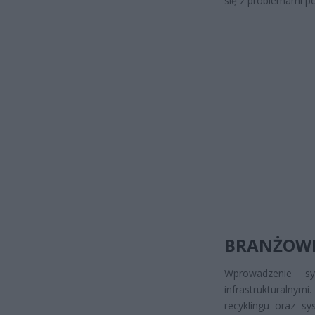
się z problemami p
BRANŻOW
Wprowadzenie s
infrastrukturalnym
recyklingu oraz s