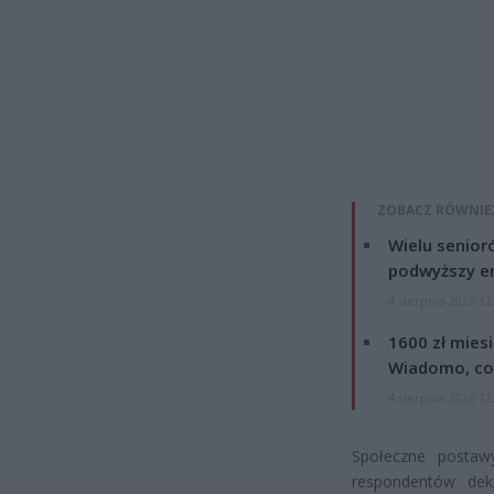
ZOBACZ RÓWNIE
Wielu senior
podwyższy e
4 sierpnia 2026 12
1600 zł mies
Wiadomo, co
4 sierpnia 2026 12
Społeczne postaw
respondentów dek