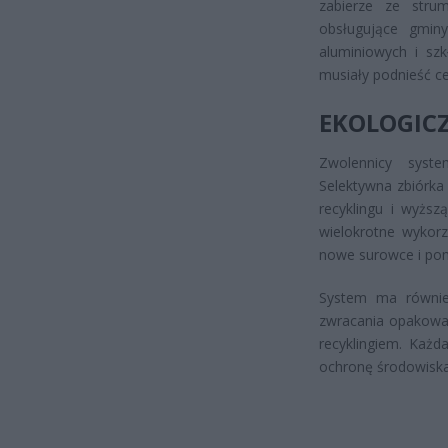
zabierze ze stru
obsługujące gminy
aluminiowych i sz
musiały podnieść ce
EKOLOGIC
Zwolennicy syste
Selektywna zbiórka
recyklingu i wyższ
wielokrotne wykorz
nowe surowce i pom
System ma również
zwracania opakowa
recyklingiem. Każ
ochronę środowiska