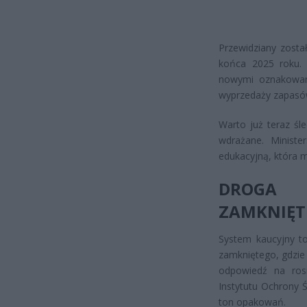
Przewidziany zosta
końca 2025 roku.
nowymi oznakowan
wyprzedaży zapasów
Warto już teraz śl
wdrażane. Ministe
edukacyjną, która 
DROGA 
ZAMKNIĘT
System kaucyjny to
zamkniętego, gdzie
odpowiedź na ro
Instytutu Ochrony Ś
ton opakowań.