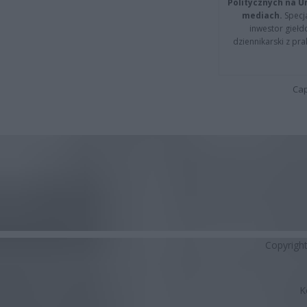
Politycznych na 
mediach.
Specja
inwestor giełd
dziennikarski z pr
Cap
Copyrigh
K