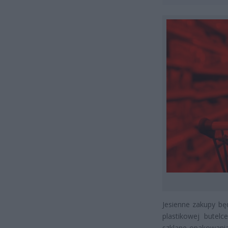
Jesienne zakupy bę
plastikowej butel
szklane opakowania