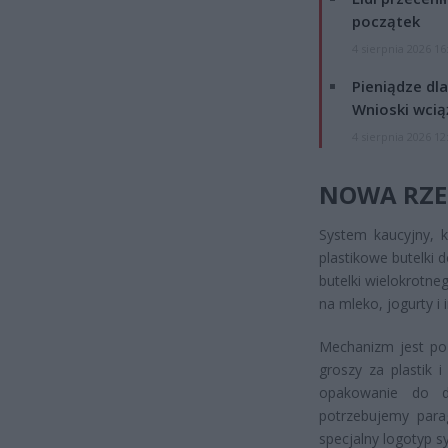
początek
4 sierpnia 2026 16
Pieniądze dla
Wnioski wcią
4 sierpnia 2026 12
NOWA RZE
System kaucyjny, k
plastikowe butelki 
butelki wielokrotne
na mleko, jogurty i
Mechanizm jest poz
groszy za plastik 
opakowanie do d
potrzebujemy para
specjalny logotyp 