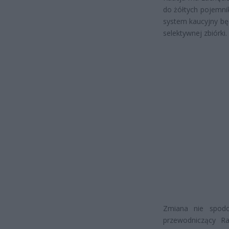
do żółtych pojemnik
system kaucyjny będ
selektywnej zbiórki.
Zmiana nie spodo
przewodniczący R