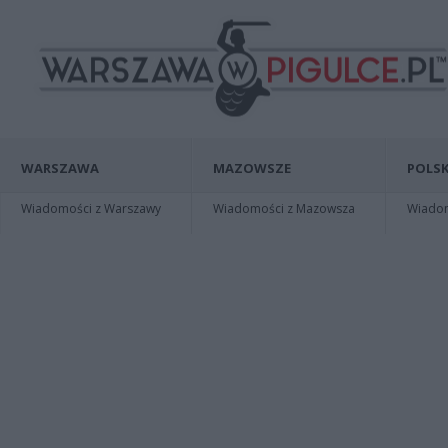
WARSZAWA
MAZOWSZE
POLSK
Wiadomości z Warszawy
Wiadomości z Mazowsza
Wiadomo