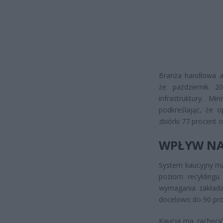
Branża handlowa ap
że październik 
infrastruktury. Mi
podkreślając, że 
zbiórki 77 procent
WPŁYW NA
System kaucyjny ma
poziom recykling
wymagania zakłada
docelowo do 90 pro
Kaucja ma zachęci