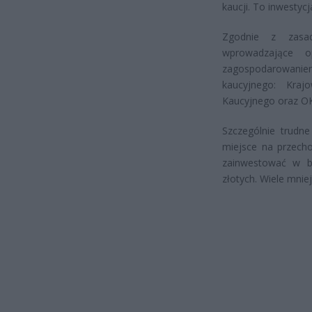
kaucji. To inwestycj
Zgodnie z zasad
wprowadzające 
zagospodarowaniem
kaucyjnego: Kra
Kaucyjnego oraz OK
Szczególnie trudn
miejsce na przech
zainwestować w bu
złotych. Wiele mni