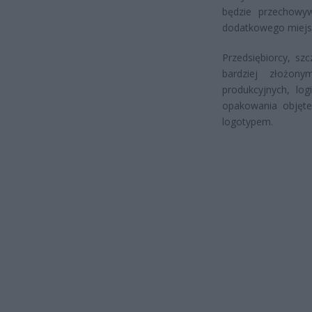
będzie przechowy
dodatkowego miejsc
Przedsiębiorcy, sz
bardziej złożon
produkcyjnych, lo
opakowania objęt
logotypem.