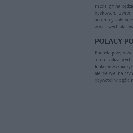
Każda gmina będzie
opakowań. Zwrot 
automatycznie prze
w większych placó
POLACY PO
Badania przeprowad
temat zbliżającyc
funkcjonowania sys
ale nie wie, na czy
obywateli w ogóle ni