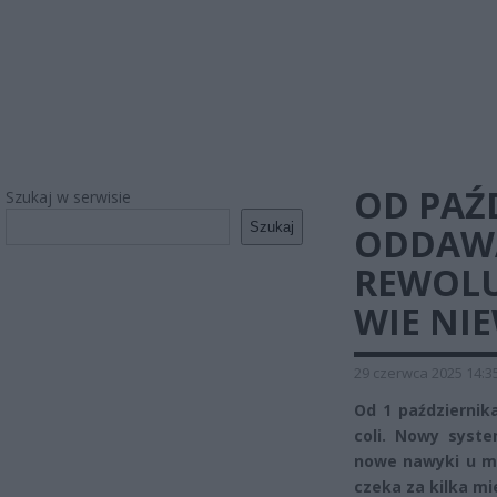
OD PAŹ
Szukaj w serwisie
Szukaj
ODDAWA
REWOLU
WIE NI
29 czerwca 2025 14:3
Od 1 październik
coli. Nowy syst
nowe nawyki u mi
czeka za kilka mi