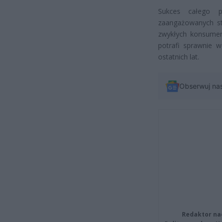
Sukces całego pr
zaangażowanych st
zwykłych konsument
potrafi sprawnie w
ostatnich lat.
Obserwuj na
Redaktor na