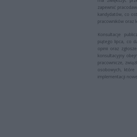
ma zwiększyć prze
zapewnić pracodawc
kandydatów, co ost
pracowników oraz 
Konsultacje publi
piątego lipca, co 
opinii oraz zgłos
konsultacyjny obej
pracownicze, związ
osobowych, które
implementacji now