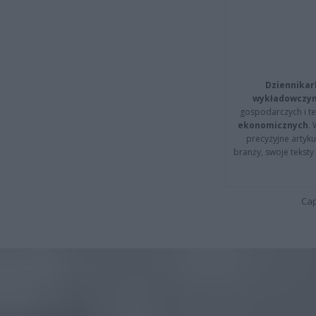
Dziennikar
wykładowczyn
gospodarczych i t
ekonomicznych
.
precyzyjne artyku
branży, swoje tekst
Cap