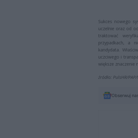
Sukces nowego sys
uczelnie oraz od o
traktować weryfi
przypadkach, a n
kandydata. Właści
uczciwego i transpa
większe znaczenie 
źródło: PulsHR/PAP
Obserwuj na