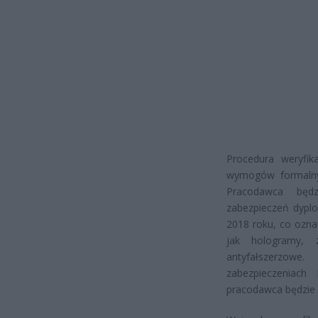
Procedura weryfik
wymogów formalnyc
Pracodawca będz
zabezpieczeń dypl
2018 roku, co ozna
jak hologramy, 
antyfałszerzow
zabezpieczeniach
pracodawca będzie m