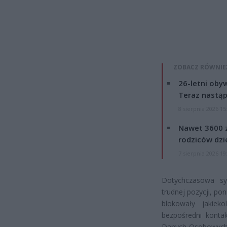
ZOBACZ RÓWNIE
26-letni obyw
Teraz nastąp
8 sierpnia 2026 15
Nawet 3600 z
rodziców dzie
7 sierpnia 2026 19
Dotychczasowa sy
trudnej pozycji, p
blokowały jakiek
bezpośredni konta
Danych Osobowych s