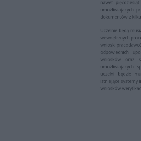
nawet pięćdziesią
umożliwiających pr
dokumentów z kilku 
Uczelnie będą musi
wewnętrznych proce
wnioski pracodawcó
odpowiednich upo
wniosków oraz s
umożliwiających s
uczelni będzie mu
istniejące systemy
wniosków weryfikac