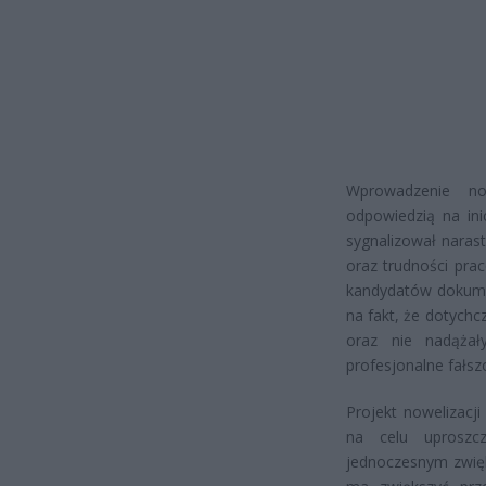
Wprowadzenie no
odpowiedzią na in
sygnalizował naras
oraz trudności pra
kandydatów dokumen
na fakt, że dotych
oraz nie nadążał
profesjonalne fałs
Projekt nowelizacj
na celu uproszcz
jednoczesnym zwięk