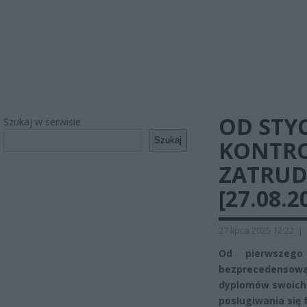
OD STY
Szukaj w serwisie
Szukaj
KONTRO
ZATRUD
[27.08.2
27 lipca 2025 12:22
|
Od pierwszego
bezprecedensow
dyplomów swoich 
posługiwania się