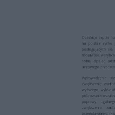
Oczekuje się, że n
na polskim rynku 
posługujących się
możliwość weryfik
sobie działać od
uczciwego przedstaw
Wprowadzenie sy
zwiększenie warto
wyższego wykształ
próbowania oszuki
poprawy ogólneg
zwiększenia zau
przedstawianych kwal