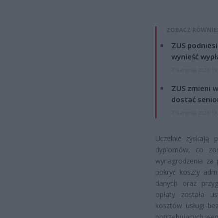
ZOBACZ RÓWNIE
ZUS podniesie
wynieść wypł
7 sierpnia 2026 19
ZUS zmieni w
dostać senio
7 sierpnia 2026 13
Uczelnie zyskają p
dyplomów, co zos
wynagrodzenia za 
pokryć koszty admi
danych oraz przyg
opłaty została us
kosztów usługi be
potrzebujących weryf