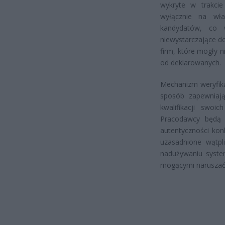
wykryte w trakcie
wyłącznie na wła
kandydatów, co w
niewystarczające d
firm, które mogły n
od deklarowanych.
Mechanizm weryfika
sposób zapewniaj
kwalifikacji swo
Pracodawcy będą m
autentyczności kon
uzasadnione wątp
nadużywaniu system
mogącymi naruszać