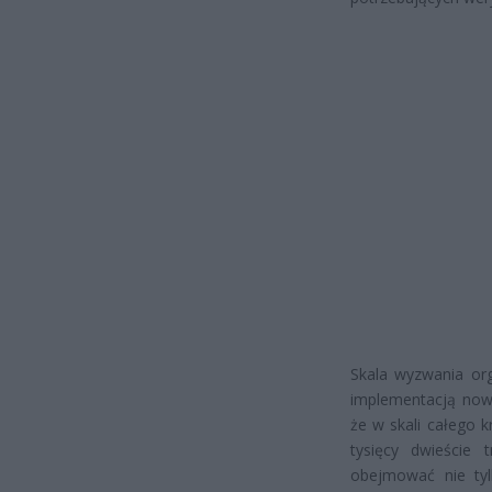
Skala wyzwania org
implementacją nowe
że w skali całego k
tysięcy dwieście 
obejmować nie ty