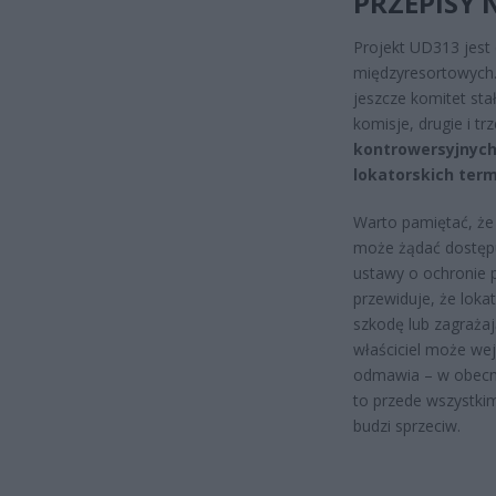
PRZEPISY 
Projekt UD313 jest 
międzyresortowych.
jeszcze komitet sta
komisje, drugie i tr
kontrowersyjnych 
lokatorskich term
Warto pamiętać, że 
może żądać dostępu 
ustawy o ochronie p
przewiduje, że loka
szkodę lub zagraża
właściciel może wejś
odmawia – w obecnoś
to przede wszystkim
budzi sprzeciw.