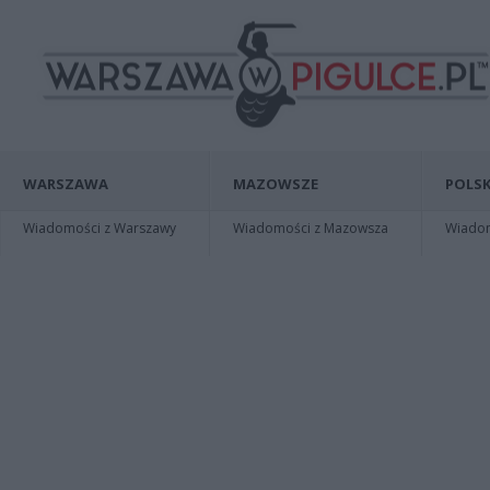
WARSZAWA
MAZOWSZE
POLSK
Wiadomości z Warszawy
Wiadomości z Mazowsza
Wiadomo