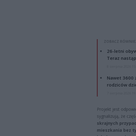
ZOBACZ RÓWNIE
26-letni obyw
Teraz nastąp
8 sierpnia 2026 15
Nawet 3600 z
rodziców dzie
7 sierpnia 2026 19
Projekt jest odpowi
sygnalizują, że czę
skrajnych przypad
mieszkania bez ty