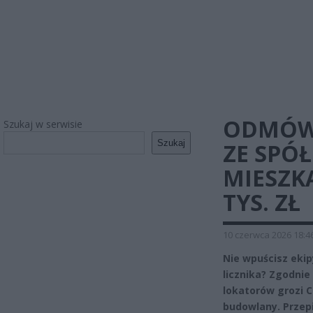
ODMÓWI
Szukaj w serwisie
Szukaj
ZE SPÓ
MIESZK
TYS. ZŁ
10 czerwca 2026 18:4
Nie wpuścisz ekip
licznika? Zgodnie
lokatorów grozi C
budowlany. Przep