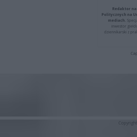
Redaktor na
Politycznych na 
mediach.
Specja
inwestor giełd
dziennikarski z pr
Cap
Copyrigh