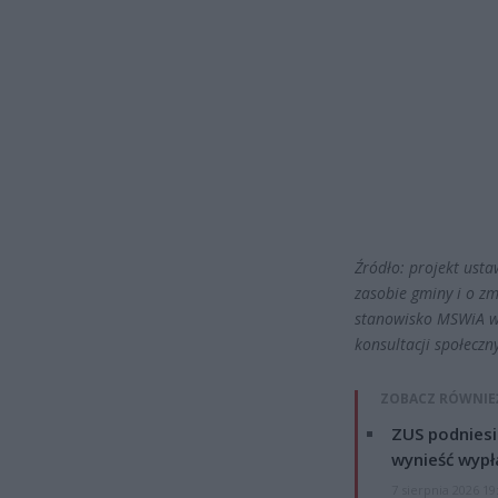
Źródło: projekt ust
zasobie gminy i o z
stanowisko MSWiA w t
konsultacji społeczn
ZOBACZ RÓWNIE
ZUS podniesie
wynieść wypł
7 sierpnia 2026 19