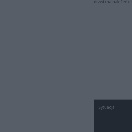
drzwi ma należeć do
Sytuacja