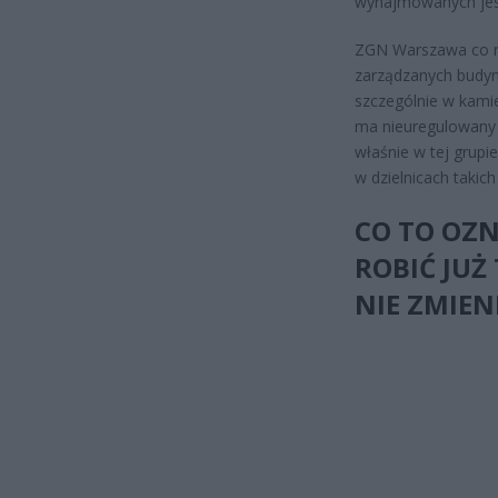
wynajmowanych jest
ZGN Warszawa co rok
zarządzanych budyn
szczególnie w kamie
ma nieuregulowany 
właśnie w tej grupi
w dzielnicach takic
CO TO OZN
ROBIĆ JUŻ 
NIE ZMIEN