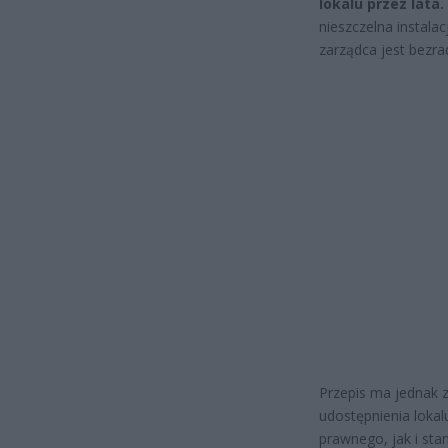
lokalu przez lata.
nieszczelna instala
zarządca jest bezra
Przepis ma jednak z
udostępnienia lokal
prawnego, jak i st