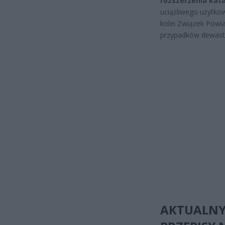
rozszerzenia kat
uciążliwego użytkow
kolei Związek Powi
przypadków dewastac
AKTUALNY 