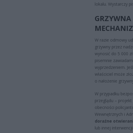
lokalu. Wystarczy p
GRZYWNA D
MECHANI
W razie odmowy udo
grzywny przez nadz
wynosić do 5 000 zł
pisemnie zawiadami
wyprzedzeniem. Jeśl
właściciel może zł
o nałożenie grzywn
W przypadku bezpośr
przeglądu – projekt
obecności policjant
Wewnętrznych i Admi
doraźne otwieran
lub innej interwenc