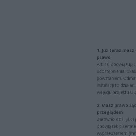
1. Już teraz masz
prawo
Art. 10 obowiązują
udostępnienia lokal
powstaniem. Odmawi
instalacji to dział
wejściu projektu UD
2. Masz prawo ż
przeglądem
Zarówno dziś, jak i
obowiązek pisemne
wyprzedzeniem (min.