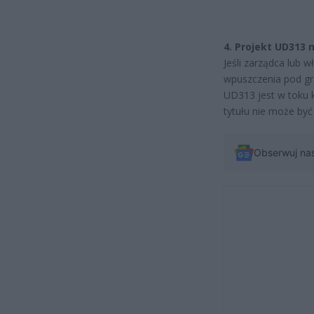
4. Projekt UD313 
Jeśli zarządca lub w
wpuszczenia pod gr
UD313 jest w toku k
tytułu nie może być
Obserwuj na