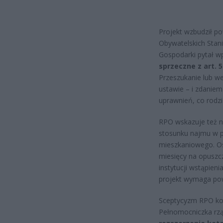
Projekt wzbudził p
Obywatelskich Stan
Gospodarki pytał w
sprzeczne z art. 
Przeszukanie lub w
ustawie – i zdanie
uprawnień, co rodzi
RPO wskazuje też n
stosunku najmu w p
mieszkaniowego. Os
miesięcy na opuszcz
instytucji wstąpien
projekt wymaga po
Sceptycyzm RPO kon
Pełnomocniczka rzą