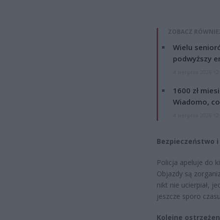
ZOBACZ RÓWNIE
Wielu senior
podwyższy e
4 sierpnia 2026 12
1600 zł mies
Wiadomo, co
4 sierpnia 2026 12
Bezpieczeństwo i
Policja apeluje do 
Objazdy są zorgani
nikt nie ucierpiał,
jeszcze sporo czasu
Kolejne ostrzeże