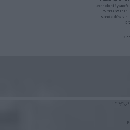
Uniwersytecie P
technologii żywności 
w prześwietlani
standardów sanita
pr
Cap
Copyrigh
K