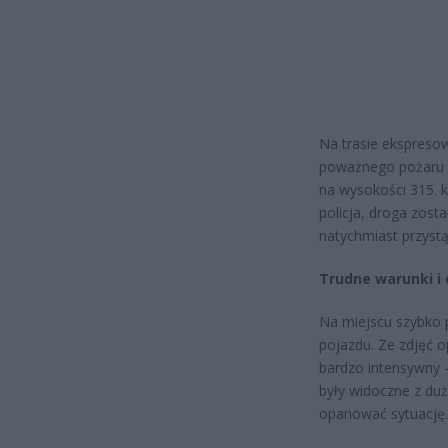
Na trasie ekspresow
poważnego pożaru c
na wysokości 315. k
policja, droga zost
natychmiast przystąp
Trudne warunki i 
Na miejscu szybko p
pojazdu. Ze zdjęć 
bardzo intensywny 
były widoczne z duże
opanować sytuację.