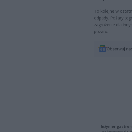
To kolejne w ostat
odpady. Pożary teg
zagrożenie dla inny
pożaru.
Obserwuj na
Inżynier gastron