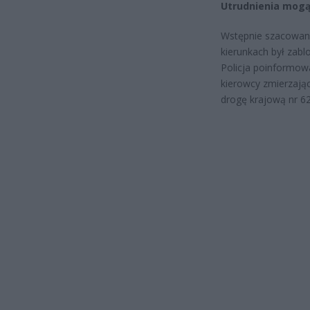
Utrudnienia mogą
Wstępnie szacowano
kierunkach był zabl
Policja poinformow
kierowcy zmierzają
drogę krajową nr 62