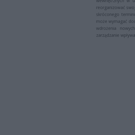
wewnętrznych w ur
reorganizować swoj
skróconego termin
może wymagać dodat
wdrożenia nowych
zarządzanie wpływa