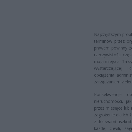
Najczęstszym prob
terminów przez org
prawem powinny zo
rzeczywistości czę
mają miejsca. Ta s
wystarczającej l
obciążenia adminis
zarządzaniem ziele
Konsekwencje ob
nieruchomości, jak
przez miesiące lub
zagrożenie dla ich 
z drzewami uszkodz
każdej chwili, z