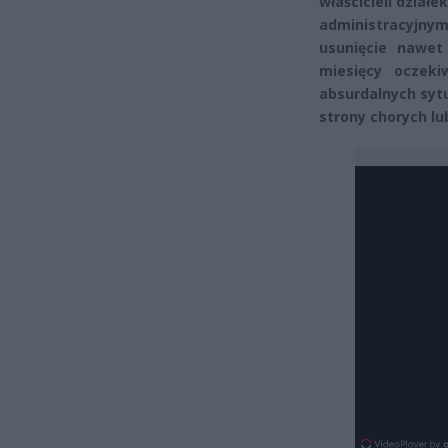
właścicieli dzia
administracyjnym
usunięcie nawet
miesięcy oczeki
absurdalnych sytu
strony chorych l