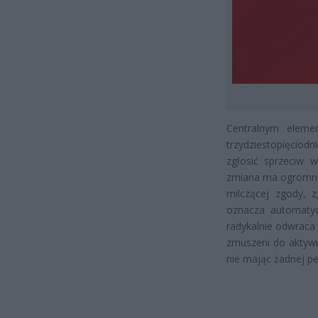
Centralnym eleme
trzydziestopięciod
zgłosić sprzeciw 
zmiana ma ogromne
milczącej zgody, 
oznacza automatyc
radykalnie odwraca 
zmuszeni do aktywn
nie mając żadnej p