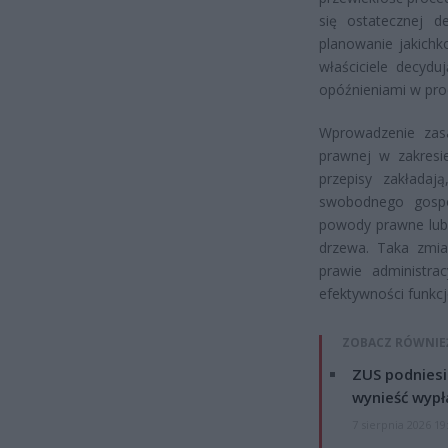
się ostatecznej d
planowanie jakichk
właściciele decydu
opóźnieniami w pro
Wprowadzenie zasa
prawnej w zakresie
przepisy zakładaj
swobodnego gospo
powody prawne lub
drzewa. Taka zmia
prawie administrac
efektywności funkc
ZOBACZ RÓWNIE
ZUS podniesie
wynieść wypł
7 sierpnia 2026 19