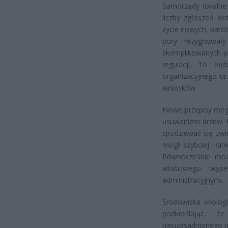
Samorządy lokalne
liczby zgłoszeń d
życie nowych, bardz
pory rezygnował
skomplikowanych pr
regulacji. To bę
organizacyjnego u
wniosków.
Nowe przepisy mogą
usuwaniem drzew. F
spodziewać się zwi
mogli szybciej i ł
Równocześnie moż
właściwego wype
administracyjnymi.
Środowiska ekolog
podkreślając, 
nieuzasadnionego ni