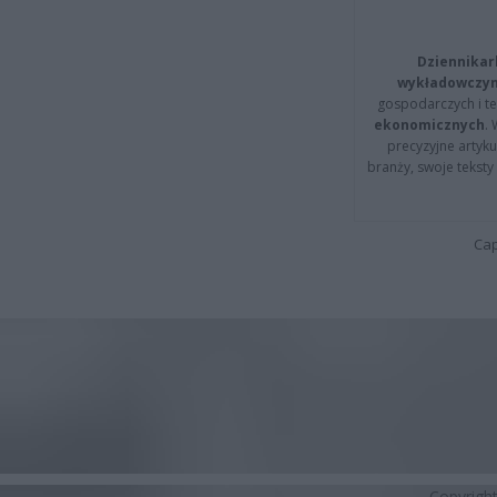
Dziennikar
wykładowczyn
gospodarczych i t
ekonomicznych
.
precyzyjne artyku
branży, swoje tekst
Cap
Copyrigh