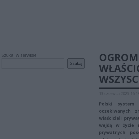
OGROMN
Szukaj w serwisie
Szukaj
WŁAŚCIC
WSZYSC
13 czerwca 2025 16:1
Polski system
oczekiwanych z
właścicieli pryw
wejdą w życie 
prywatnych pose