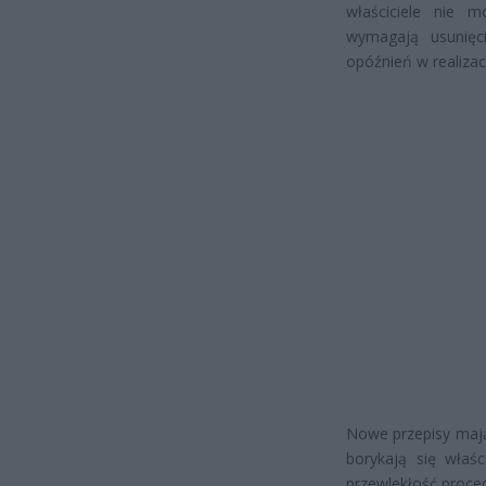
właściciele nie m
wymagają usunięc
opóźnień w realizac
Nowe przepisy mają
borykają się właś
przewlekłość proce