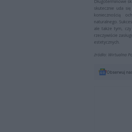
Długoterminowe sku
skutecznie uda się
koniecznością oc
naturalnego. Sukces
ale także tym, cz
rzeczywiście zasłu
estetycznych.
źródło: Wirtualna P
Obserwuj na