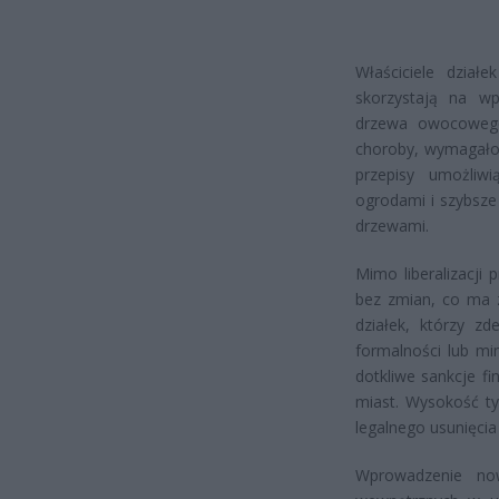
Właściciele dział
skorzystają na w
drzewa owocowego
choroby, wymagało 
przepisy umożliwi
ogrodami i szybsze
drzewami.
Mimo liberalizacji
bez zmian, co ma z
działek, którzy z
formalności lub mi
dotkliwe sankcje f
miast. Wysokość ty
legalnego usunięci
Wprowadzenie no