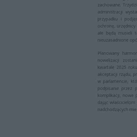
zachowane. Trzydzi
administracji wys
przypadku i podjęc
ochronę, urzędnicy
ale będą musieli t
nieuzasadnione opó
Planowany harmon
nowelizacji zosta
kwartale 2025 rok
akceptacji rządu, p
w parlamencie, kt
podpisanie przez p
komplikacji, nowe 
dając właścicielom
nadchodzących mies