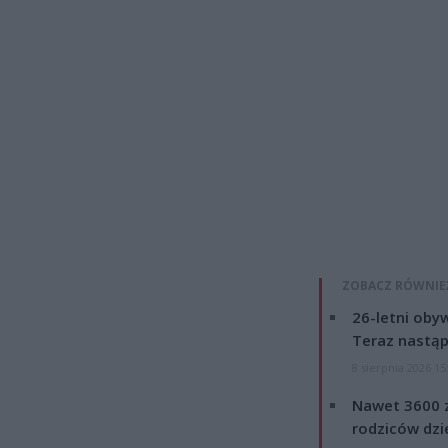
ZOBACZ RÓWNIE
26-letni obyw
Teraz nastąp
8 sierpnia 2026 15
Nawet 3600 z
rodziców dzie