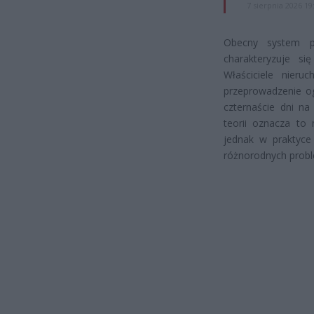
7 sierpnia 2026 19
Obecny system p
charakteryzuje si
Właściciele nier
przeprowadzenie o
czternaście dni na
teorii oznacza to 
jednak w praktyce
różnorodnych probl