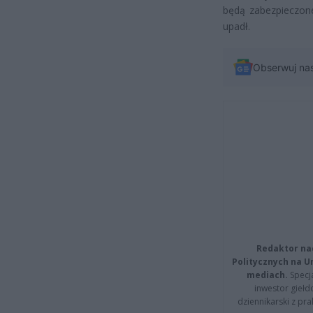
będą zabezpieczone
upadł.
Obserwuj na
Redaktor na
Politycznych na 
mediach.
Specja
inwestor giełd
dziennikarski z pr