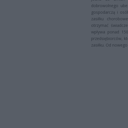
dobrowolnego ubez
gospodarczą i osób
zasiłku chorobow
otrzymać świadcze
wpływa ponad 150 
przedsiębiorców, k
zasiłku. Od nowego 