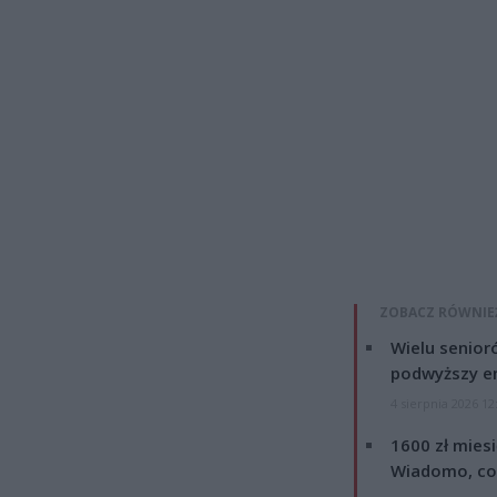
ZOBACZ RÓWNIE
Wielu senior
podwyższy e
4 sierpnia 2026 12
1600 zł mies
Wiadomo, co