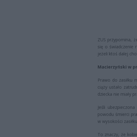
ZUS przypomina, że
się o świadczenie 
jeżeli ktoś dalej ch
Macierzyński w p
Prawo do zasiłku m
ciąży ustało zatru
dziecka nie miały p
Jeśli ubezpieczon
powodu śmierci pra
w wysokości zasiłk
To znaczy, że kobi