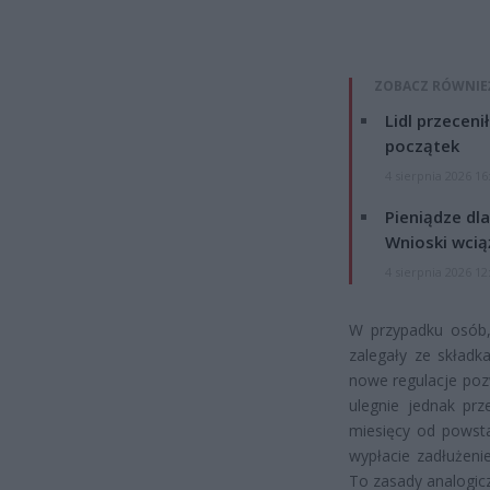
ZOBACZ RÓWNIE
Lidl przeceni
początek
4 sierpnia 2026 16
Pieniądze dla
Wnioski wcią
4 sierpnia 2026 12
W przypadku osób,
zalegały ze składk
nowe regulacje poz
ulegnie jednak prz
miesięcy od powsta
wypłacie zadłużen
To zasady analogic