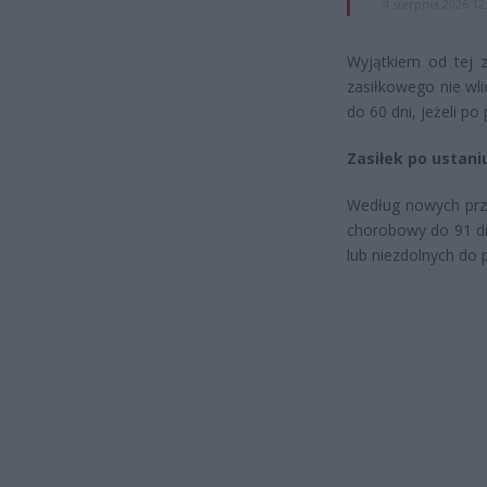
4 sierpnia 2026 12
Wyjątkiem od tej z
zasiłkowego nie wl
do 60 dni, jeżeli po
Zasiłek po ustani
Według nowych prze
chorobowy do 91 dni
lub niezdolnych do p