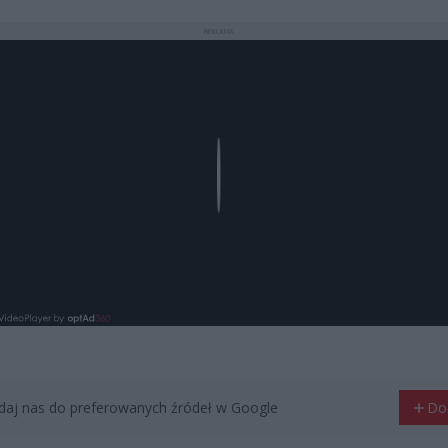
REKLAMA
Play
aj nas do preferowanych źródeł w Google
Do