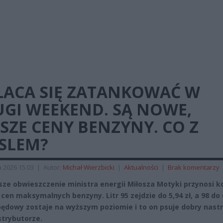
ŁACA SIĘ ZATANKOWAĆ W
UGI WEEKEND. SĄ NOWE,
SZE CENY BENZYNY. CO Z
ESLEM?
 2026 15:03
|
Autor:
Michał Wierzbicki
|
Aktualności
|
Brak komentarzy
ze obwieszczenie ministra energii Miłosza Motyki przynosi k
cen maksymalnych benzyny. Litr 95 zejdzie do 5,94 zł, a 98 do 6
pędowy zostaje na wyższym poziomie i to on psuje dobry nastr
strybutorze.