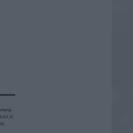
olejną
,52 zł.
ój