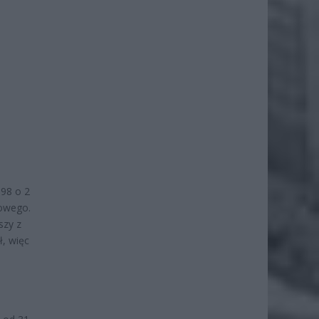
 98 o 2
dowego.
szy z
ł, więc