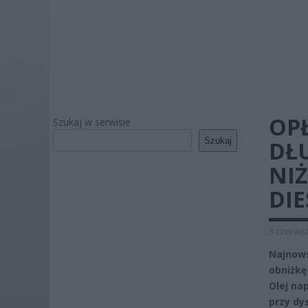
OP
Szukaj w serwisie
Szukaj
DŁ
NIŻ
DI
3 czerwca
Najnows
obniżkę 
Olej na
przy dy