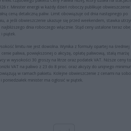
o efekt rządowego pakietu Ceny Paliwa Niżej, który działa na stacjac
26 r. Minister energii w każdy dzień roboczy publikuje obwieszczenie
ną ceną detaliczną paliw. Limit obowiązuje od dnia następnego po
iu, a jeśli obwieszczenie ukazuje się przed weekendem, stawka utrz
o najbliższego dnia roboczego włącznie. Stąd ceny ustalone teraz ob
i piątek.
okość limitu nie jest dowolna. Wynika z formuły opartej na średniej
 cenie paliwa, powiększonej o akcyzę, opłatę paliwową, stałą marżę
cy w wysokości 30 groszy na litrze oraz podatek VAT. Niższe ceny to 
bniżki VAT na paliwo z 23 do 8 proc. oraz akcyzy do unijnego minimu
owiązują w ramach pakietu. Kolejne obwieszczenie z cenami na sobo
 i poniedziałek minister ma ogłosić w piątek.