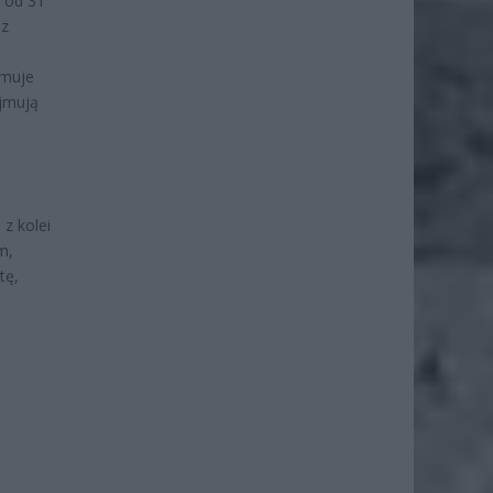
h od 31
 z
ymuje
ejmują
z kolei
m,
tę,