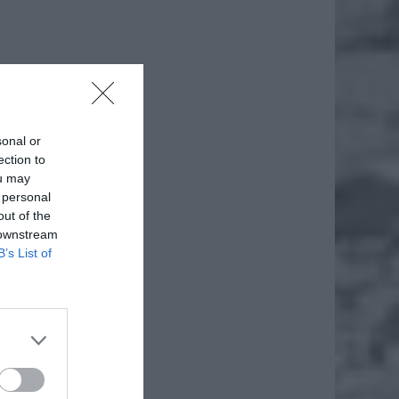
sonal or
ection to
ou may
 personal
out of the
 downstream
B’s List of