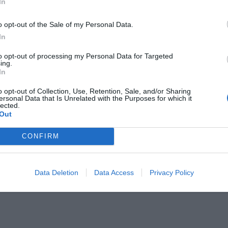
In
CZ RÓWNIEŻ:
o opt-out of the Sale of my Personal Data.
et 3600 zł miesięcznie zamiast 800+. Nowa propozycja dla
ziców dzieci do 3. roku życia
In
erpnia 2026 19:29
to opt-out of processing my Personal Data for Targeted
ing.
 podniesie próg 500 plus dla seniorów. Policzyliśmy, ile może
In
ieść wypłata przy emeryturze od 2200 do 2700 zł
o opt-out of Collection, Use, Retention, Sale, and/or Sharing
erpnia 2026 19:14
ersonal Data that Is Unrelated with the Purposes for which it
lected.
Out
o
Cena maksymalna (czwartek-piątek)
Poprzed
CONFIRM
na 95
5,94 zł/l
5,95 zł/l
na 98
6,52 zł/l
6,54 zł/l
Data Deletion
Data Access
Privacy Policy
napędowy
6,40 zł/l
6,40 zł/l