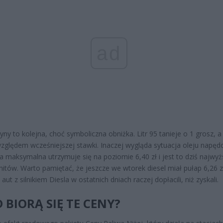
ad
yny to kolejna, choć symboliczna obniżka. Litr 95 tanieje o 1 grosz, a
zględem wcześniejszej stawki. Inaczej wygląda sytuacja oleju napę
a maksymalna utrzymuje się na poziomie 6,40 zł i jest to dziś najwyż
imitów. Warto pamiętać, że jeszcze we wtorek diesel miał pułap 6,26 z
aut z silnikiem Diesla w ostatnich dniach raczej dopłacili, niż zyskali.
 BIORĄ SIĘ TE CENY?