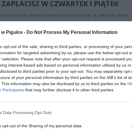
 ZAPŁACISZ W CZWARTEK I PIĄTEK
z najnowszym obwieszczeniem ministra energii, w czwartek i piątek
ne ceny detaliczne paliw nie będą mogły przekroczyć następujących
w Pigułce -
Do Not Process My Personal Information
to opt-out of the sale, sharing to third parties, or processing of your per
formation for targeted advertising by us, please use the below opt-out s
r selection. Please note that after your opt-out request is processed y
eing interest-based ads based on personal information utilized by us or
disclosed to third parties prior to your opt-out. You may separately opt-
losure of your personal information by third parties on the IAB’s list of
ad
. This information may also be disclosed by us to third parties on the
IA
Participants
that may further disclose it to other third parties.
l Data Processing Opt Outs
o opt-out of the Sharing of my personal data.