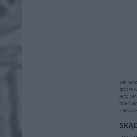
Dla benz
grosze w
Jego cen
trzech l
kierowcy 
SKĄD