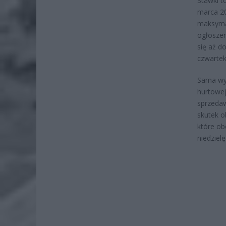
Stawki t
marca 20
maksymal
ogłoszen
się aż d
czwartek 
Sama wys
hurtowej
sprzedaw
skutek o
które ob
niedzielę