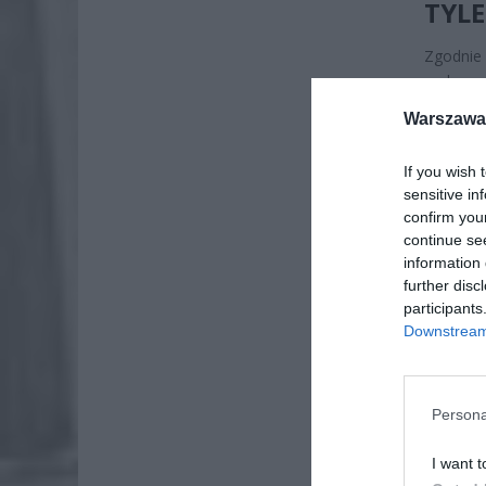
TYLE
Zgodnie 
maksymal
stawek:
Warszawa 
If you wish 
sensitive in
confirm you
continue se
information 
further disc
participants
Downstream 
Persona
I want t