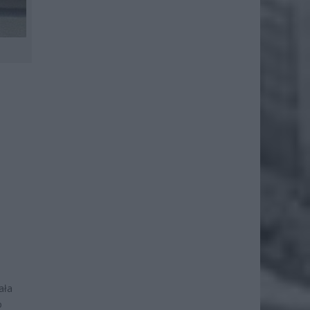
ała
o