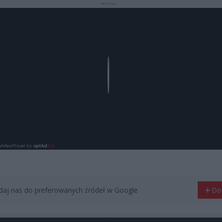
REKLAMA
Play
aj nas do preferowanych źródeł w Google
Do