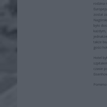
rodzina 
Europejs
został z
Nagórski
było dos
każdym, 
jednakże
także bi
gości ho
Hotel by
szpitale
czasie p
Eisenhow
Pomimo u