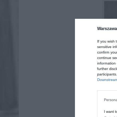
Warszawa 
If you wish 
sensitive in
confirm you
continue se
information 
further disc
participants
Downstream 
Persona
I want t