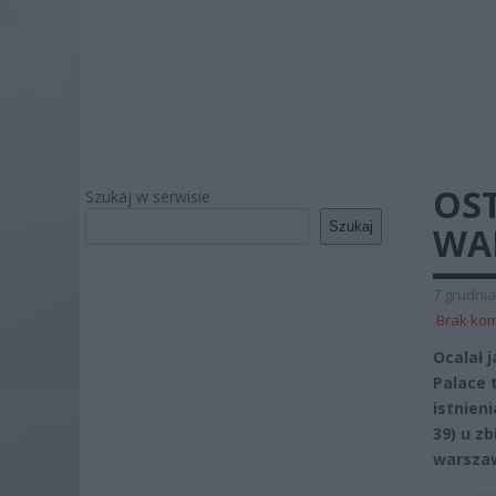
OS
Szukaj w serwisie
Szukaj
WA
7 grudnia
Brak ko
Ocalał 
Palace 
istnien
39) u z
warszaw