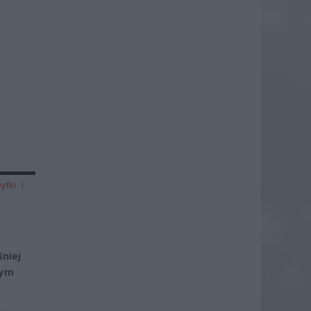
ytki
|
śniej
cym