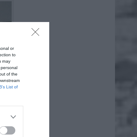
sonal or
ection to
ou may
 personal
out of the
 downstream
B’s List of