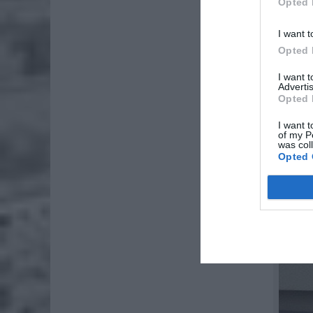
Opted 
I want t
Opted 
I want 
Advertis
Opted 
I want t
of my P
was col
Opted 