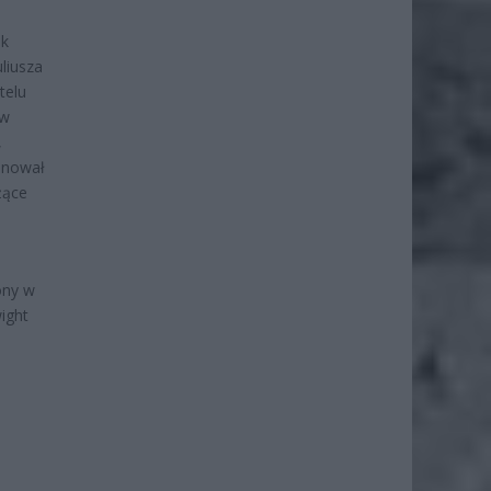
ek
liusza
telu
 w
,
onował
żące
ony w
ight