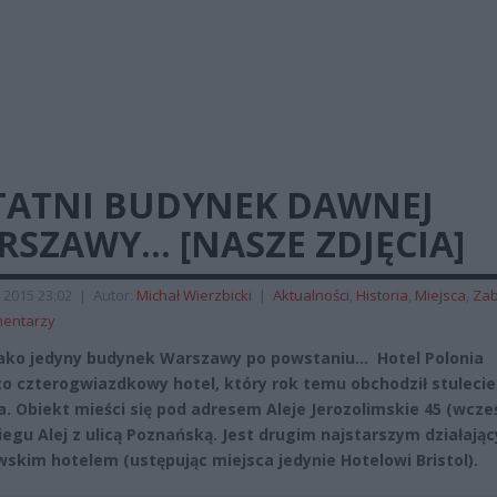
TATNI BUDYNEK DAWNEJ
RSZAWY… [NASZE ZDJĘCIA]
 2015 23:02
|
Autor:
Michał Wierzbicki
|
Aktualności
,
Historia
,
Miejsca
,
Zab
mentarzy
jako jedyny budynek Warszawy po powstaniu… Hotel Polonia
to czterogwiazdkowy hotel, który rok temu obchodził stulecie
ia. Obiekt mieści się pod adresem Aleje Jerozolimskie 45 (wcze
biegu Alej z ulicą Poznańską. Jest drugim najstarszym działają
skim hotelem (ustępując miejsca jedynie Hotelowi Bristol).