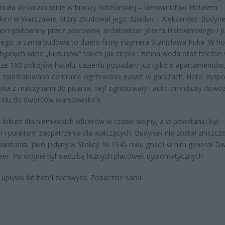
miała doświadczenie w branży hotelarskiej – kierownictwo Hotelem
kim w Warszawie, który zbudował jego dziadek – Aleksander. Budyn
aprojektowany przez pracownię architektów: Józefa Holewińskiego i Ju
ego, a sama budowa to dzieło firmy inżyniera Stanisława Puka. W ho
tępnych wiele „luksusów” takich jak ciepła i zimna woda oraz telefon
ze 160 pokojów hotelu. Łazienki posiadało już tylko 6 apartamentów
 zainstalowano centralne ogrzewanie nawet w garażach. Hotel dysp
urka z maszynami do pisania, sejf ogniotrwały i auto-omnibusy dowo
telu do dworców warszawskich.
ł lokum dla niemieckich oficerów w czasie wojny, a w powstaniu był
m i punktem zaopatrzenia dla walczących. Budynek nie został zniszcz
owstania, jako jedyny w Stolicy. W 1945 roku gościł w nim generał Dw
er. Po wojnie był siedzibą licznych placówek dyplomatycznych
pływu lat hotel zachwyca. Zobaczcie sami: