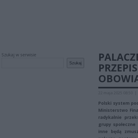
PALACZ
Szukaj w serwisie
Szukaj
PRZEPI
OBOWIĄ
22 maja 2025 08:50
|
Polski system po
Ministerstwo Fi
radykalnie przek
grupy społeczne 
inne będą zmusz