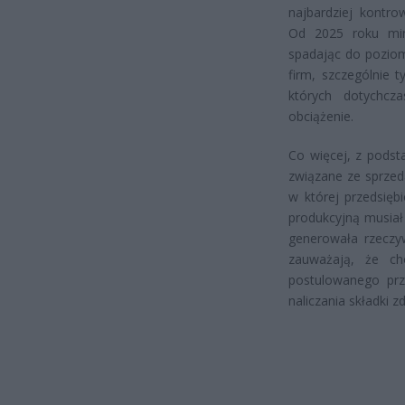
najbardziej kontr
Od 2025 roku min
spadając do poziom
firm, szczególnie 
których dotychcz
obciążenie.
Co więcej, z podst
związane ze sprzed
w której przedsię
produkcyjną musiał 
generowała rzeczyw
zauważają, że ch
postulowanego pr
naliczania składki z