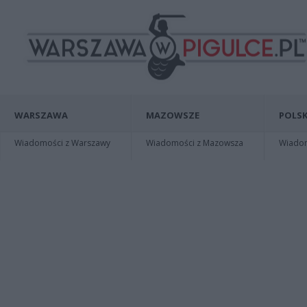
WARSZAWA
MAZOWSZE
POLSK
Wiadomości z Warszawy
Wiadomości z Mazowsza
Wiadomo