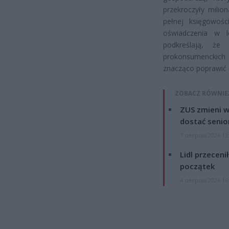
przekroczyły milio
pełnej księgowoś
oświadczenia w l
podkreślają, ż
prokonsumenckich 
znacząco poprawić 
ZOBACZ RÓWNIE
ZUS zmieni w
dostać senio
7 sierpnia 2026 13
Lidl przeceni
początek
4 sierpnia 2026 16