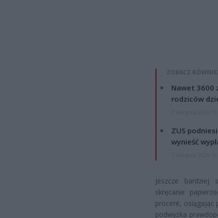
ZOBACZ RÓWNIE
Nawet 3600 z
rodziców dzie
7 sierpnia 2026 19
ZUS podniesie
wynieść wypł
7 sierpnia 2026 19
Jeszcze bardziej 
skręcanie papier
procent, osiągając
podwyżka prawdopod