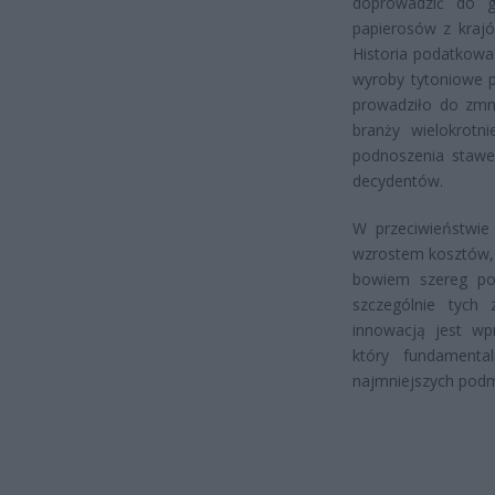
doprowadzić do gw
papierosów z krajó
Historia podatkowa
wyroby tytoniowe p
prowadziło do zmni
branży wielokrotn
podnoszenia stawek
decydentów.
W przeciwieństwie
wzrostem kosztów, 
bowiem szereg poz
szczególnie tych 
innowacją jest w
który fundamenta
najmniejszych pod