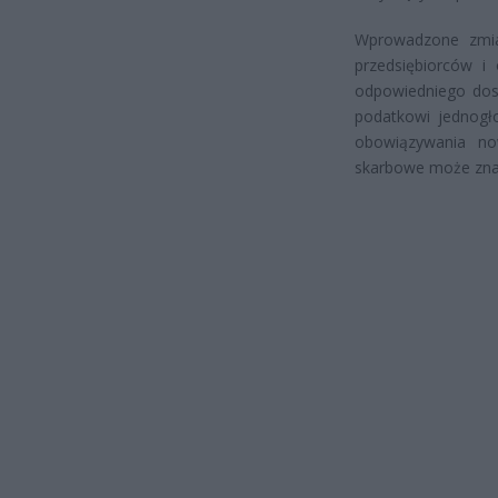
Wprowadzone zmia
przedsiębiorców i
odpowiedniego dost
podatkowi jednogło
obowiązywania now
skarbowe może znac