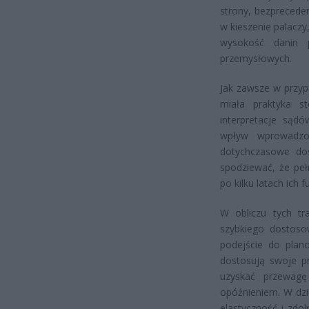
strony, bezprecede
w kieszenie palacz
wysokość danin p
przemysłowych.
Jak zawsze w przyp
miała praktyka s
interpretacje sądó
wpływ wprowadzo
dotychczasowe do
spodziewać, że pe
po kilku latach ich 
W obliczu tych tr
szybkiego dostoso
podejście do plano
dostosują swoje pr
uzyskać przewag
opóźnieniem. W dzi
elastyczność i zdo