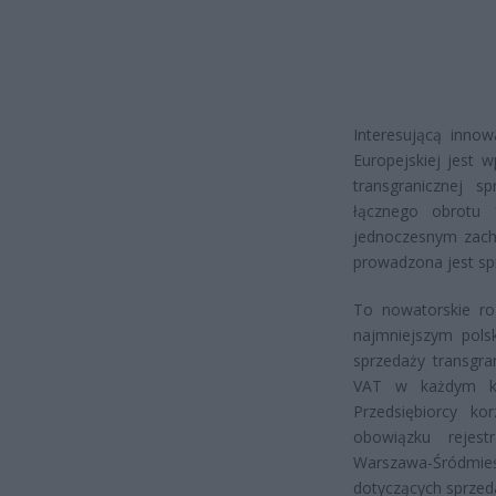
Interesującą inno
Europejskiej jest 
transgranicznej s
łącznego obrotu 
jednoczesnym zach
prowadzona jest spr
To nowatorskie ro
najmniejszym pols
sprzedaży transgra
VAT w każdym kra
Przedsiębiorcy k
obowiązku rejes
Warszawa-Śródmieś
dotyczących sprzeda