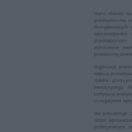
Warto również za
przedsiębiorców, p
skomplikowanych i
nieprzewidywalne 
przedsiębiorcom
jednocześnie zwi
prowadzonej działa
Organizacje przeds
większą przewidywa
stabilne i proste 
inwestycyjnego. Ni
kontynuują praktyk
co negatywnie wpły
Dla przeciętnego o
śledzić wprowadza
profesjonalnymi 