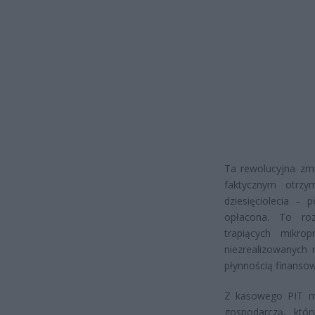
Ta rewolucyjna zm
faktycznym otrzy
dziesięciolecia – 
opłacona. To roz
trapiących mikro
niezrealizowanych
płynnością finanso
Z kasowego PIT m
gospodarczą, któ