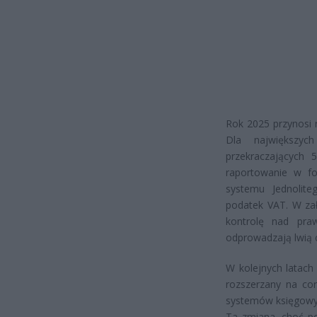
Rok 2025 przynosi 
Dla największyc
przekraczających
raportowanie w fo
systemu Jednolite
podatek VAT. W zał
kontrolę nad praw
odprowadzają lwią
W kolejnych latach
rozszerzany na co
systemów księgowyc
Ta zmiana, choć po