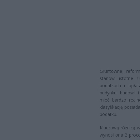
Gruntownej reform
stanowi istotne 
podatkach i opła
budynku, budowli 
mieć bardzo realn
klasyfikację posia
podatku.
Kluczową różnicą w
wynosi ona 2 proce