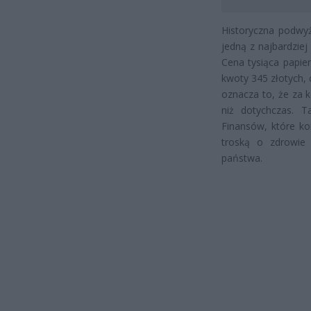
Historyczna podwy
jedną z najbardzie
Cena tysiąca papie
kwoty 345 złotych, 
oznacza to, że za 
niż dotychczas. T
Finansów, które k
troską o zdrowie 
państwa.