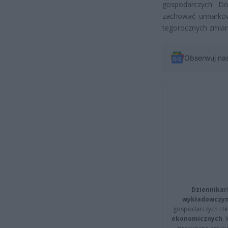
gospodarczych. Do
zachować umiarkow
tegorocznych zmia
Obserwuj na
Dziennikar
wykładowczyn
gospodarczych i t
ekonomicznych
.