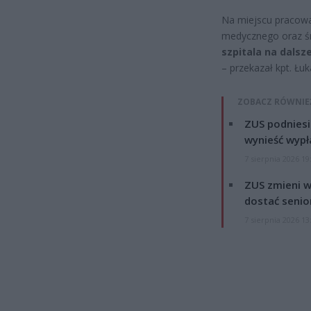
Na miejscu pracowa
medycznego oraz ś
szpitala na dalsz
– przekazał kpt. Łu
ZOBACZ RÓWNIE
ZUS podniesie
wynieść wypł
7 sierpnia 2026 19
ZUS zmieni w
dostać senio
7 sierpnia 2026 13