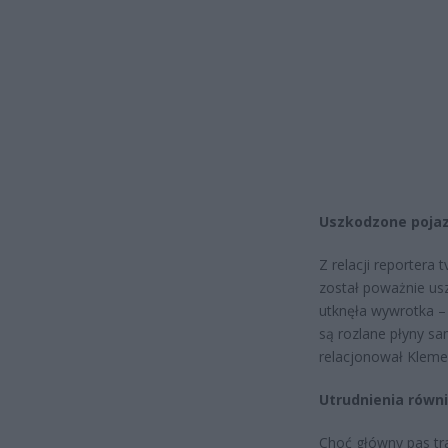
Uszkodzone pojaz
Z relacji reporter
został poważnie us
utknęła wywrotka – 
są rozlane płyny s
relacjonował Kleme
Utrudnienia równ
Choć główny pas tr