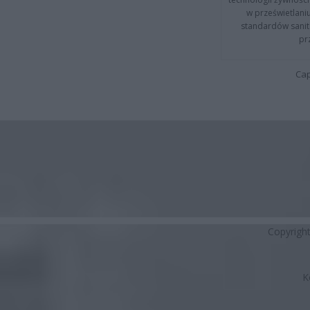
w prześwietlani
standardów sanita
pr
Cap
Copyrigh
K