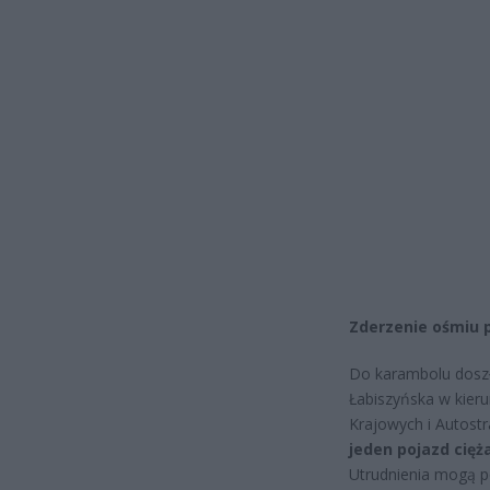
Zderzenie ośmiu 
Do karambolu doszł
Łabiszyńska w kier
Krajowych i Autostr
jeden pojazd cię
Utrudnienia mogą p