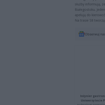
służby informują, ż
Białegostoku. Jede
apelują do kierowcó
Na trasie S8 tworzą
Obserwuj na
Inżynier gastron
Uniwersytecie P
technologii żywności 