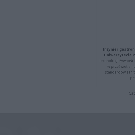
Inżynier gastron
Uniwersytecie P
technologii żywności 
w prześwietlani
standardów sanita
pr
Cap