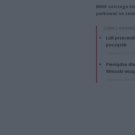
BMW ostrzega kie
parkować na zew
ZOBACZ RÓWNIE
Lidl przeceni
początek
4 sierpnia 2026 16
Pieniądze dla
Wnioski wcią
4 sierpnia 2026 12