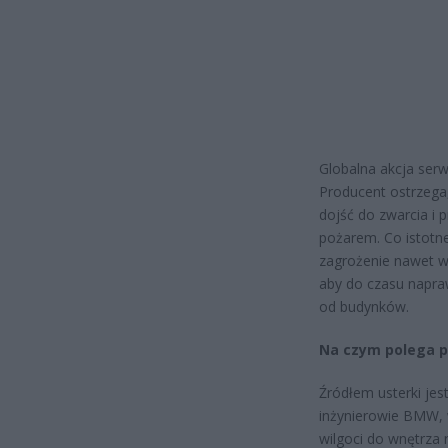
Globalna akcja ser
Producent ostrzega
dojść do zwarcia i 
pożarem. Co istotn
zagrożenie nawet wt
aby do czasu napraw
od budynków.
Na czym polega 
Źródłem usterki jes
inżynierowie BMW, 
wilgoci do wnętrza 