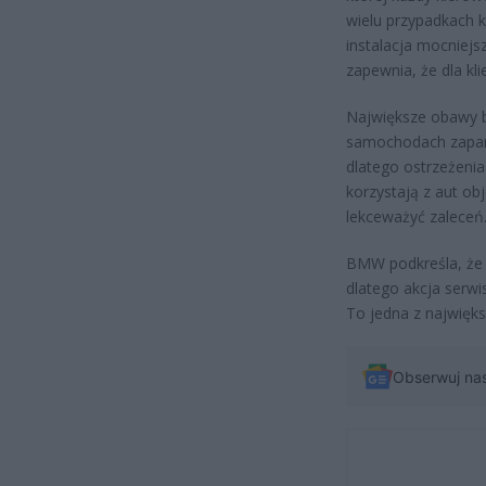
wielu przypadkach k
instalacja mocniejs
zapewnia, że dla k
Największe obawy bu
samochodach zapar
dlatego ostrzeżeni
korzystają z aut obj
lekceważyć zaleceń
BMW podkreśla, że 
dlatego akcja serw
To jedna z najwięks
Obserwuj na