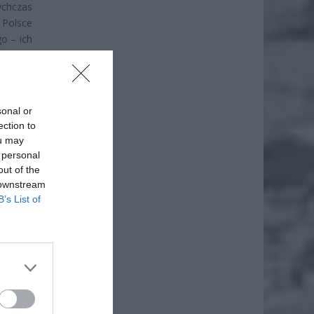
ychczas
 Polsce
o – ich
sonal or
ection to
ou may
 personal
out of the
 downstream
B’s List of