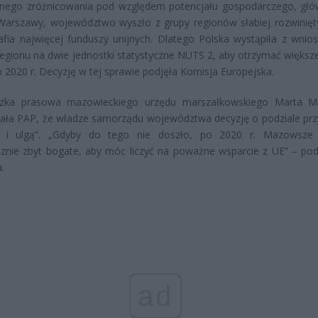
lnego zróżnicowania pod względem potencjału gospodarczego, głó
Warszawy, województwo wyszło z grupy regionów słabiej rozwinięt
rafia najwięcej funduszy unijnych. Dlatego Polska wystąpiła z wnio
regionu na dwie jednostki statystyczne NUTS 2, aby otrzymać większe
o 2020 r. Decyzję w tej sprawie podjęła Komisja Europejska.
czka prasowa mazowieckiego urzędu marszałkowskiego Marta M
ała PAP, że władze samorządu województwa decyzję o podziale przy
ą i ulgą”. „Gdyby do tego nie doszło, po 2020 r. Mazowsze 
cznie zbyt bogate, aby móc liczyć na poważne wsparcie z UE” – podk
.
ad