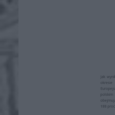
Jak wyni
okresie
Europej
polskim 
obejmują
188 proc