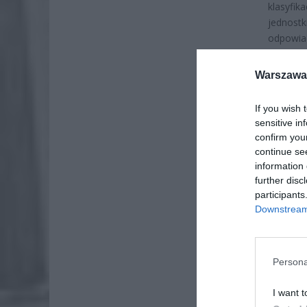
klasyfik
jednostk
odpowia
liczba w
Warszawa 
If you wish 
sensitive in
confirm you
continue se
information 
further disc
participants
Downstream 
Persona
I want t
ZOBA