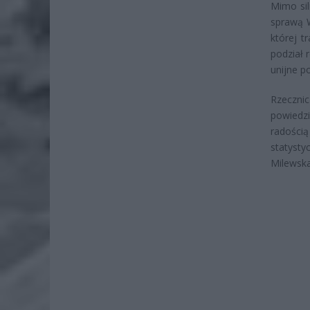
Mimo si
sprawą 
której t
podział 
unijne p
Rzeczni
powiedzi
radości
statysty
Milewska