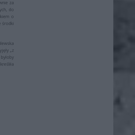
wnie za
ych, do
skiem o
 środki
ilewska
jęły „z
byłoby
reśliła