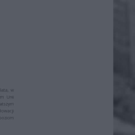
lata, w
em Unii
gatszym
łowacji
 poziom