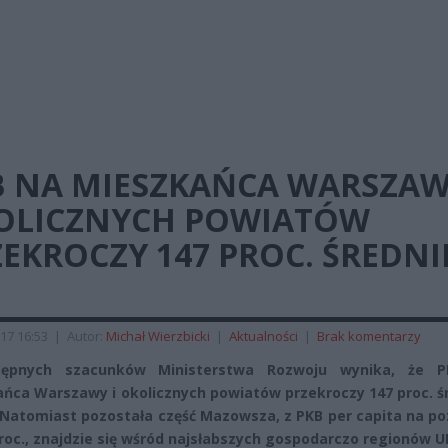
B NA MIESZKAŃCA WARSZAW
OLICZNYCH POWIATÓW
EKROCZY 147 PROC. ŚREDNI
17 16:53
|
Autor:
Michał Wierzbicki
|
Aktualności
|
Brak komentarzy
ępnych szacunków Ministerstwa Rozwoju wynika, że 
ńca Warszawy i okolicznych powiatów przekroczy 147 proc. ś
. Natomiast pozostała część Mazowsza, z PKB per capita na p
proc., znajdzie się wśród najsłabszych gospodarczo regionów U