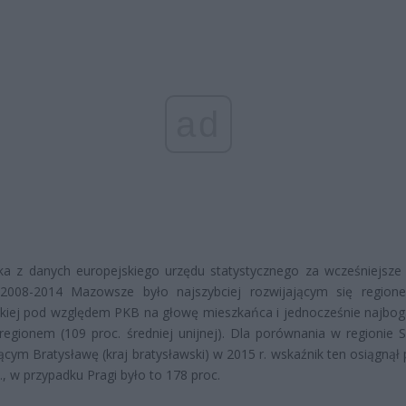
ad
ka z danych europejskiego urzędu statystycznego za wcześniejsze 
 2008-2014 Mazowsze było najszybciej rozwijającym się region
skiej pod względem PKB na głowę mieszkańca i jednocześnie najbo
regionem (109 proc. średniej unijnej). Dla porównania w regionie S
cym Bratysławę (kraj bratysławski) w 2015 r. wskaźnik ten osiągnął
., w przypadku Pragi było to 178 proc.