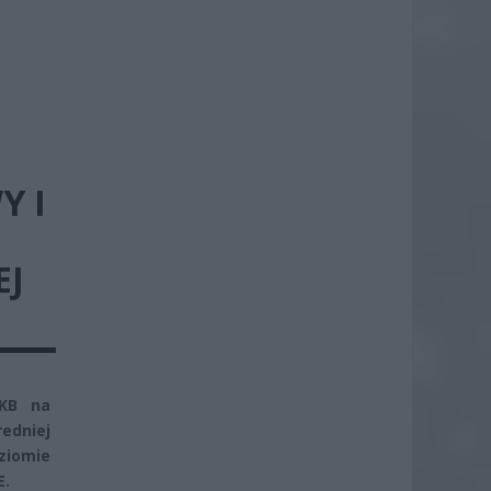
Y I
EJ
PKB na
redniej
oziomie
E.