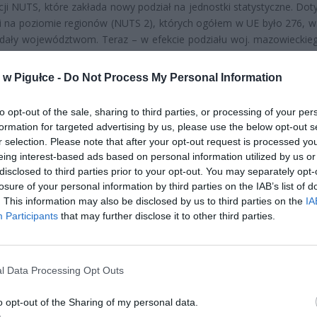
acji NUTS, które zakłada nowy podział na jednostki statystyczne. Dot
i na poziomie regionów (NUTS 2), których ogółem w UE było 276, w
dały województwom. Teraz – w efekcie podziału woj. mazowieckieg
 naszym kraju wzrośnie do 17.
w Pigułce -
Do Not Process My Personal Information
to opt-out of the sale, sharing to third parties, or processing of your per
formation for targeted advertising by us, please use the below opt-out s
r selection. Please note that after your opt-out request is processed y
eing interest-based ads based on personal information utilized by us or
disclosed to third parties prior to your opt-out. You may separately opt-
ad
losure of your personal information by third parties on the IAB’s list of
. This information may also be disclosed by us to third parties on the
IA
Participants
that may further disclose it to other third parties.
l Data Processing Opt Outs
o opt-out of the Sharing of my personal data.
CZ RÓWNIEŻ: