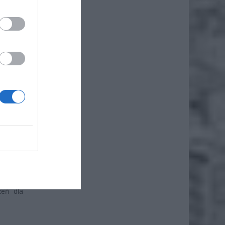
nostek
arszawę
alnego,
urostat
 jednak
zeń dla