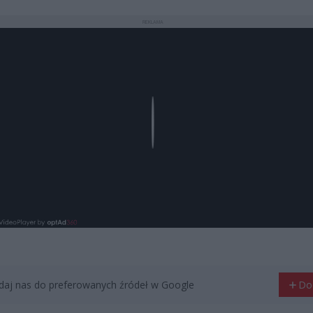
REKLAMA
Play
aj nas do preferowanych źródeł w Google
Do