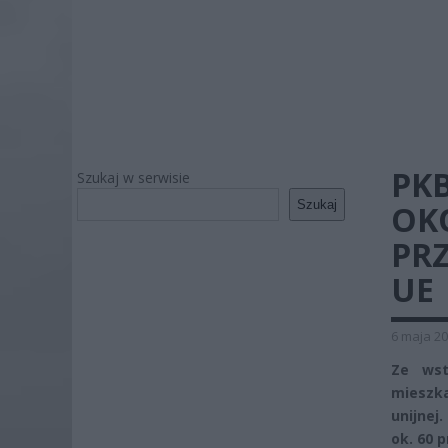
PK
Szukaj w serwisie
Szukaj
OK
PRZ
UE
6 maja 20
Ze wst
mieszka
unijnej
ok. 60 