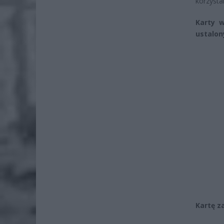
korzystan
Karty 
ustalon
Kartę z