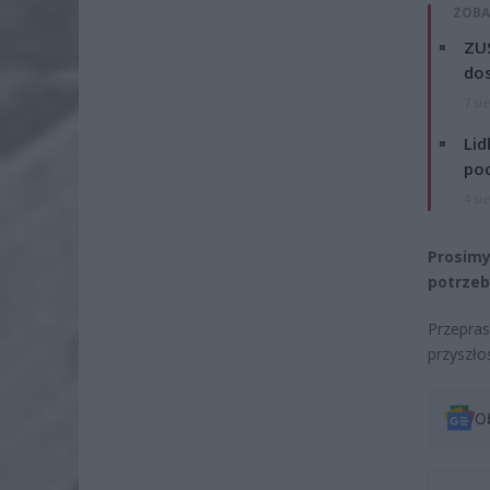
ZOBA
ZUS
dos
7 si
Lid
po
4 si
Prosimy
potrzeb
Przepra
przyszłoś
O