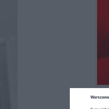
Warszawa 
Od godz.
Prace se