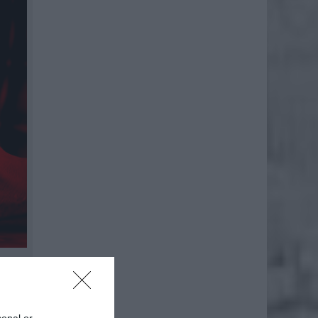
23 r.
tronie.