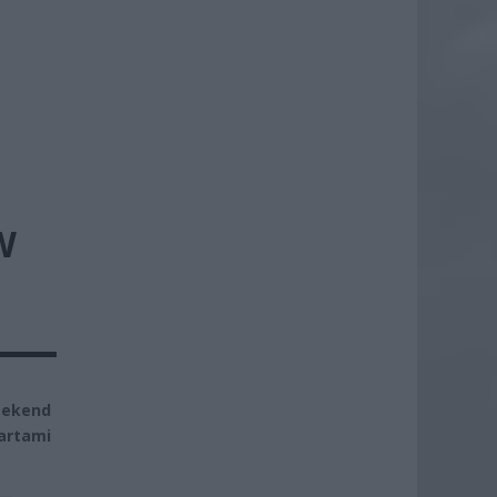
W
eekend
artami