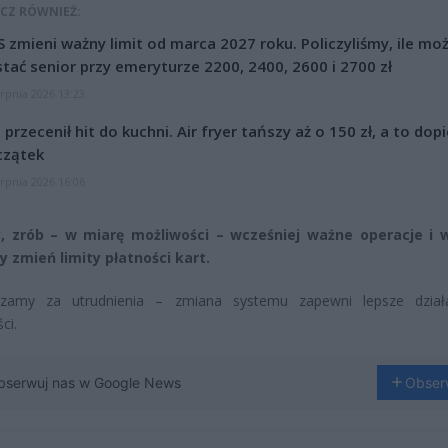
CZ RÓWNIEŻ:
 zmieni ważny limit od marca 2027 roku. Policzyliśmy, ile mo
tać senior przy emeryturze 2200, 2400, 2600 i 2700 zł
erpnia 2026 13:23
l przecenił hit do kuchni. Air fryer tańszy aż o 150 zł, a to dop
czątek
erpnia 2026 16:06
, zrób – w miarę możliwości – wcześniej ważne operacje i w
y zmień limity płatności kart.
szamy za utrudnienia – zmiana systemu zapewni lepsze dział
ci.
bserwuj nas w Google News
Obser