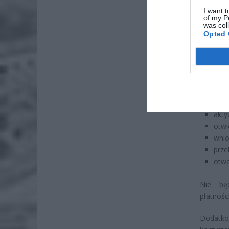
I want t
of my P
was col
Opted 
Niedostę
iPKO biz
obsł
blok
akty
otwi
wnio
prze
otwa
Nie bę
płatnośc
Dodatko