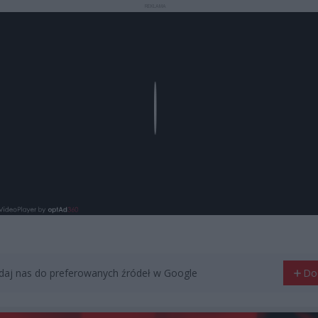
REKLAMA
Play
aj nas do preferowanych źródeł w Google
Do