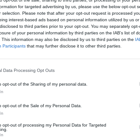
to opt-out of the sale, sharing to third parties, or processing of your per
formation for targeted advertising by us, please use the below opt-out s
CZ RÓWNIEŻ:
r selection. Please note that after your opt-out request is processed y
eing interest-based ads based on personal information utilized by us or
et 3600 zł miesięcznie zamiast 800+. Nowa propozycja dla
disclosed to third parties prior to your opt-out. You may separately opt-
ziców dzieci do 3. roku życia
losure of your personal information by third parties on the IAB’s list of
erpnia 2026 19:29
. This information may also be disclosed by us to third parties on the
IA
Participants
that may further disclose it to other third parties.
 podniesie próg 500 plus dla seniorów. Policzyliśmy, ile może
ieść wypłata przy emeryturze od 2200 do 2700 zł
erpnia 2026 19:14
l Data Processing Opt Outs
o opt-out of the Sharing of my personal data.
In
o opt-out of the Sale of my Personal Data.
In
ad
to opt-out of processing my Personal Data for Targeted
ing.
In