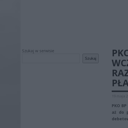
PKO
Szukaj w serwisie
Szukaj
WCZ
RAZ
PŁ
19 maja 2
PKO BP 
aż do p
debeto