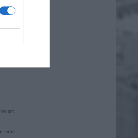
i IKO i
kartach,
ródłem
ie oraz