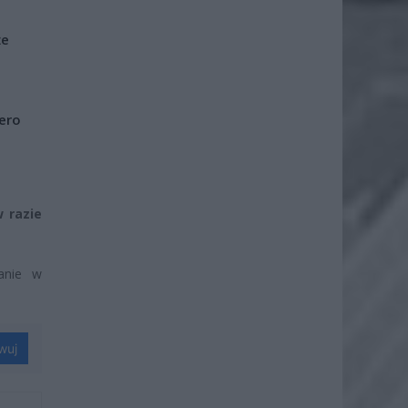
że
iero
 razie
anie w
wuj