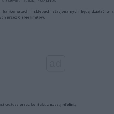
iu z serwisu i aplikacji PKO Junior.
w bankomatach i sklepach stacjonarnych będą działać w 
ych przez Ciebie limitów.
ad
astrzeżesz przez kontakt z naszą infolinią.