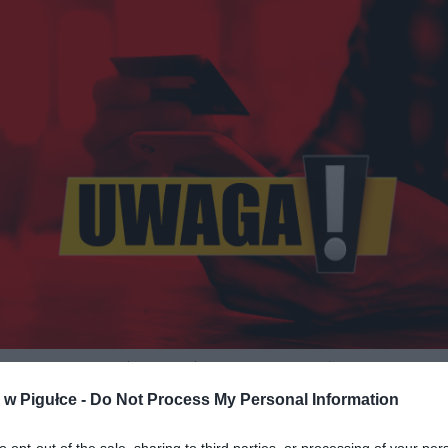
Fot. Shutterstock / Warszawa w Pigułce
w Pigułce -
Do Not Process My Personal Information
 23:00 w piątek
19.05.2023 r.
do godz. 07:00 w poniedziałek
22.05.20
rwisowe mogą skończyć się wcześniej – śledź informacje na naszej s