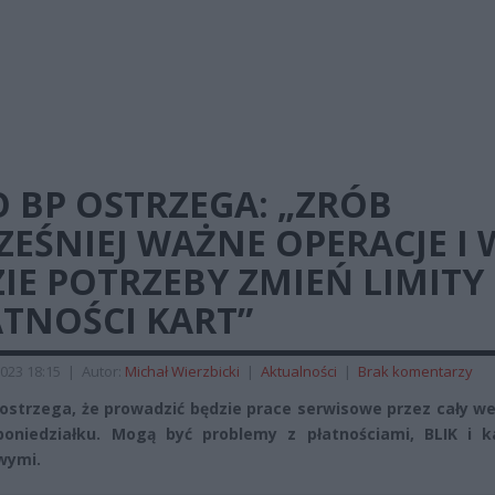
 BP OSTRZEGA: „ZRÓB
EŚNIEJ WAŻNE OPERACJE I 
IE POTRZEBY ZMIEŃ LIMITY
ATNOŚCI KART”
023 18:15
|
Autor:
Michał Wierzbicki
|
Aktualności
|
Brak komentarzy
ostrzega, że prowadzić będzie prace serwisowe przez cały w
oniedziałku. Mogą być problemy z płatnościami, BLIK i k
wymi.