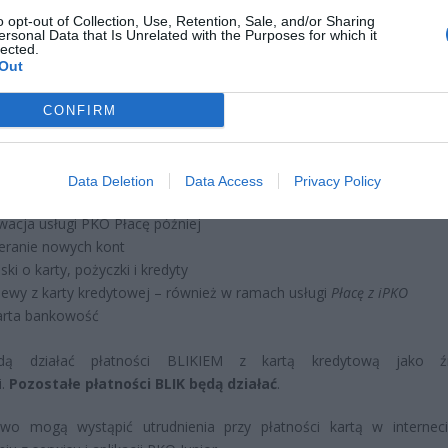
o opt-out of Collection, Use, Retention, Sale, and/or Sharing
ersonal Data that Is Unrelated with the Purposes for which it
lected.
Out
pne będą niektóre funkcje w serwisie iPKO i iPKO biznes, aplikacj
CONFIRM
nes mobile oraz serwisie telefonicznym, np.:
uga kart, w tym
zmiana limitów
, spłata zadłużenia, informacje o 
Data Deletion
Data Access
Privacy Policy
ada czasowa, historia operacji
wacja usługi PKO Płacę później
eranie nowych kont
ski o karty, pożyczki i kredyty
lewy z karty kredytowej – również w ramach usługi
Płacę z iPKO
rta bankowość
dą działać płatności BLIKIEM z kartą kredytową jako ź
i.
Pozostałe płatności BLIK będą działać
.
wo mogą wystąpić utrudnienia przy płatności kartą w internec