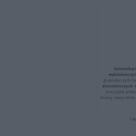
Dziennikar
wykładowczyn
gospodarczych i t
ekonomicznych
.
precyzyjne artyku
branży, swoje tekst
Cap