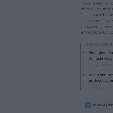
Nowe opłaty wpro
zmianę w polskim s
finansowych dla kli
do przemyślenia 
analizowali now
zminimalizować dod
ZOBACZ RÓWNIE
Pieniądze dla
Wnioski wcią
4 sierpnia 2026 12
Wielu senior
podwyższy e
4 sierpnia 2026 12
Obserwuj na