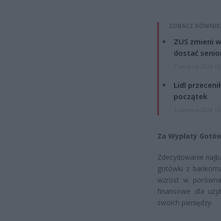
ZOBACZ RÓWNIE
ZUS zmieni w
dostać senio
7 sierpnia 2026 13
Lidl przeceni
początek
4 sierpnia 2026 16
Za Wypłaty Gotów
Zdecydowanie najba
gotówki z bankoma
wzrost w porównan
finansowe dla uży
swoich pieniędzy.