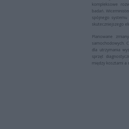
kompleksowe rozw
badań. Wiceministe
spójnego systemu 
skuteczniejszego e
Planowane zmiany
samochodowych. Czę
dla utrzymania wy
sprzęt diagnostyc
między kosztami a d