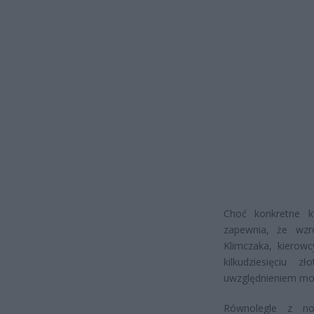
Choć konkretne k
zapewnia, że wzr
Klimczaka, kierow
kilkudziesięciu
uwzględnieniem moż
Równolegle z no