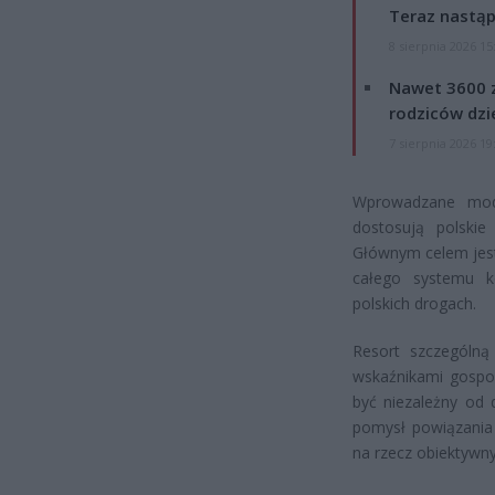
Teraz nastąp
8 sierpnia 2026 15
Nawet 3600 z
rodziców dzie
7 sierpnia 2026 19
Wprowadzane mody
dostosują polski
Głównym celem jest 
całego systemu k
polskich drogach.
Resort szczególną
wskaźnikami gospo
być niezależny od 
pomysł powiązania 
na rzecz obiektywn