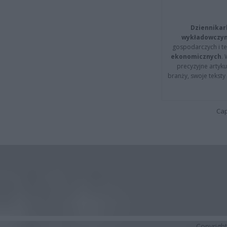
Dziennikar
wykładowczyn
gospodarczych i t
ekonomicznych
.
precyzyjne artyku
branży, swoje tekst
Cap
Copyrigh