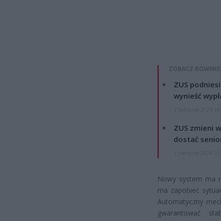
ZOBACZ RÓWNIE
ZUS podniesie
wynieść wypł
7 sierpnia 2026 19
ZUS zmieni w
dostać senio
7 sierpnia 2026 13
Nowy system ma rów
ma zapobiec sytuac
Automatyczny mec
gwarantować stab