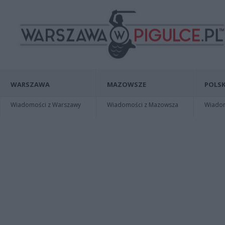
WARSZAWA
MAZOWSZE
POLSK
Wiadomości z Warszawy
Wiadomości z Mazowsza
Wiadomo