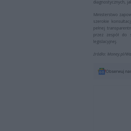
diagnostycznych, ja
Ministerstwo zapo
szerokie konsultac
pełnej transparen
przez zespół do s
legislacyjnej.
źródło: Money.pl/Wa
Obserwuj na