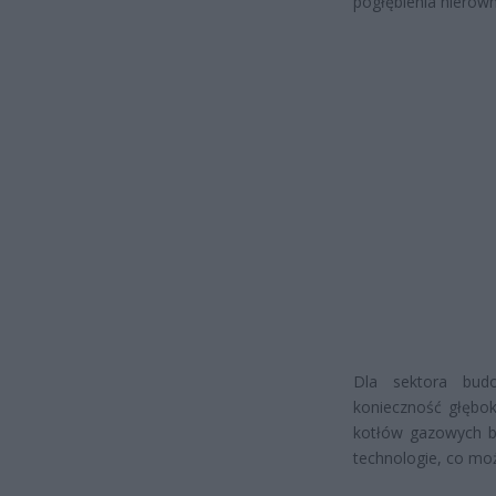
pogłębienia nierów
Dla sektora budo
konieczność głęboki
kotłów gazowych bę
technologie, co moż