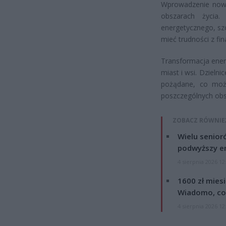
Wprowadzenie nowy
obszarach życia
energetycznego, sz
mieć trudności z 
Transformacja ener
miast i wsi. Dziel
pożądane, co może
poszczególnych ob
ZOBACZ RÓWNIE
Wielu senior
podwyższy e
4 sierpnia 2026 12
1600 zł mies
Wiadomo, co
4 sierpnia 2026 12