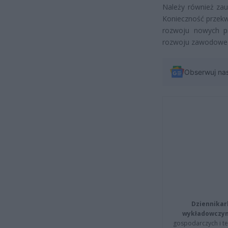
Należy również zau
Konieczność przekw
rozwoju nowych p
rozwoju zawodowe
Obserwuj na
Dziennikar
wykładowczyn
gospodarczych i t