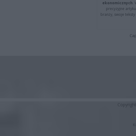
ekonomicznych
.
precyzyjne artyku
branży, swoje tekst
Cap
Copyrigh
K