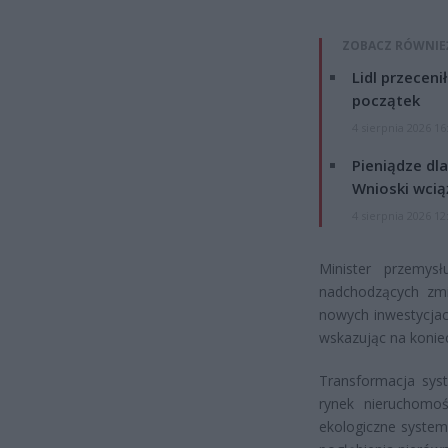
ZOBACZ RÓWNIE
Lidl przeceni
początek
4 sierpnia 2026 16
Pieniądze dla
Wnioski wcią
4 sierpnia 2026 12
Minister przemys
nadchodzących zm
nowych inwestycjac
wskazując na konie
Transformacja sys
rynek nieruchomo
ekologiczne syste