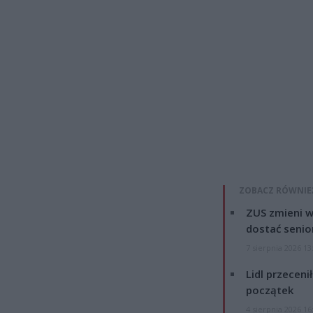
ZOBACZ RÓWNIE
ZUS zmieni w
dostać senio
7 sierpnia 2026 13
Lidl przeceni
początek
4 sierpnia 2026 16