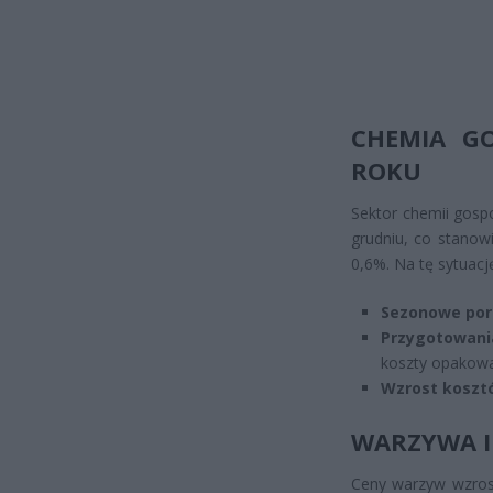
CHEMIA GO
ROKU
Sektor chemii gosp
grudniu, co stanow
0,6%. Na tę sytuacj
Sezonowe por
Przygotowani
koszty opakow
Wzrost kosztó
WARZYWA I
Ceny warzyw wzrosł