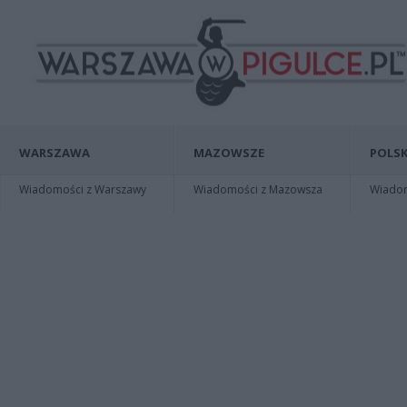
WARSZAWA
MAZOWSZE
POLSK
Wiadomości z Warszawy
Wiadomości z Mazowsza
Wiadomo