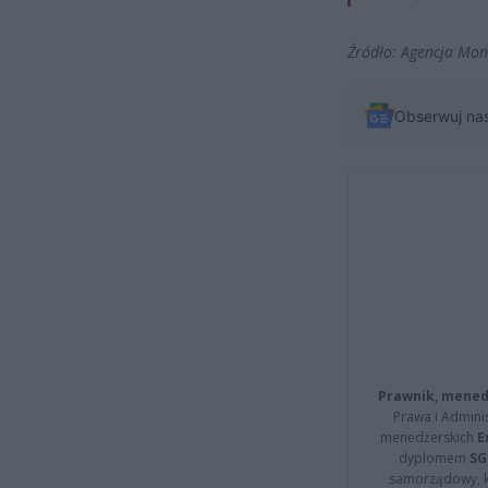
Źródło: Agencja Mo
Obserwuj na
Prawnik, menedż
Prawa i Adminis
menedżerskich
E
dyplomem
SG
samorządowy, kt