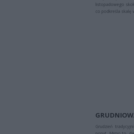
listopadowego skok
co podkreśla skalę
GRUDNIOW
Grudzień tradycyj
popyt. Mimo to, da