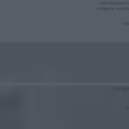
najtrudniejszymi t
inteligencji, wyjaś
Cap
Copyrigh
K