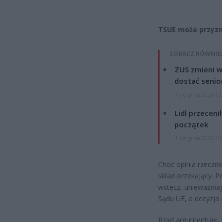
TSUE może przyzn
ZOBACZ RÓWNIE
ZUS zmieni w
dostać senio
7 sierpnia 2026 13
Lidl przeceni
początek
4 sierpnia 2026 16
Choć opinia rzeczni
skład orzekający. 
wstecz, unieważniaj
Sądu UE, a decyzja 
Rząd argumentuje, 