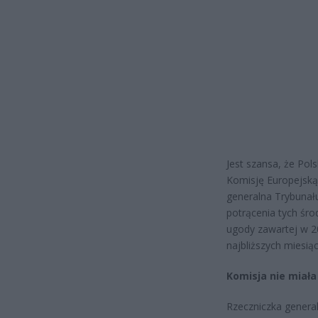
Jest szansa, że Pol
Komisję Europejską 
generalna Trybunału
potrącenia tych śr
ugody zawartej w 2
najbliższych miesią
Komisja nie miał
Rzeczniczka general