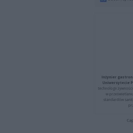
Inżynier gastron
Uniwersytecie P
technologii żywności 
w prześwietlani
standardów sanita
pr
Cap