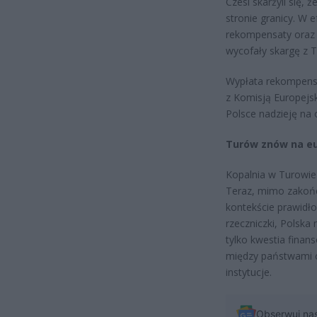
Czesi skarżyli się,
stronie granicy. W 
rekompensaty oraz
wycofały skargę z 
Wypłata rekompensat
z Komisją Europejsk
Polsce nadzieję na 
Turów znów na e
Kopalnia w Turowie
Teraz, mimo zakońc
kontekście prawidłow
rzeczniczki, Polska
tylko kwestia finan
między państwami c
instytucje.
Obserwuj na