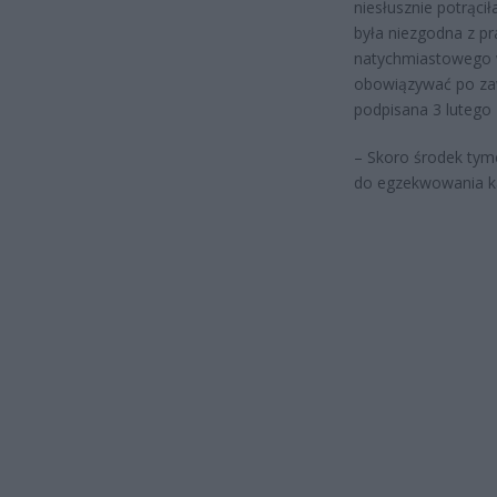
niesłusznie potrącił
była niezgodna z p
natychmiastowego w
obowiązywać po za
podpisana 3 lutego 
– Skoro środek tym
do egzekwowania ka