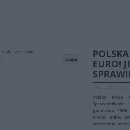
POLSKA
Szukaj w serwisie
Szukaj
EURO! J
SPRAWI
10 lipca 2025 15:08
|
Polska może o
Sprawiedliwości 
generalna TSUE u
środki, mimo za
orzeczenie jeszc