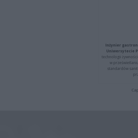
Inżynier gastron
Uniwersytecie P
technologii żywności 
w prześwietlani
standardów sanita
pr
Cap