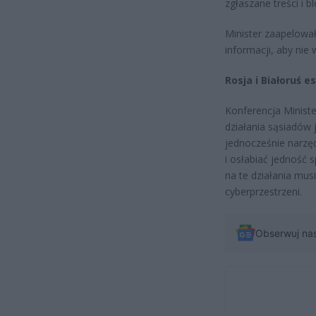
zgłaszane treści i 
Minister zaapelowa
informacji, aby nie
Rosja i Białoruś e
Konferencja Ministe
działania sąsiadów 
jednocześnie narzęd
i osłabiać jedność
na te działania mus
cyberprzestrzeni.
Obserwuj na