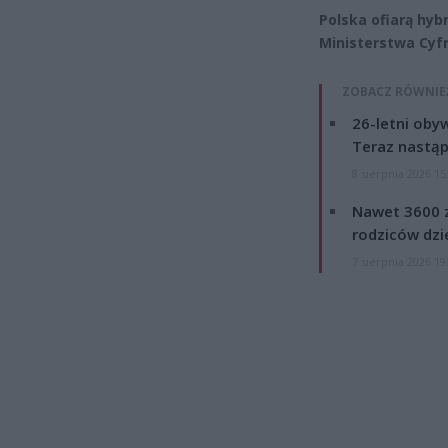
Polska ofiarą hyb
Ministerstwa Cyfr
ZOBACZ RÓWNIE
26-letni obyw
Teraz nastąp
8 sierpnia 2026 15
Nawet 3600 z
rodziców dzie
7 sierpnia 2026 19