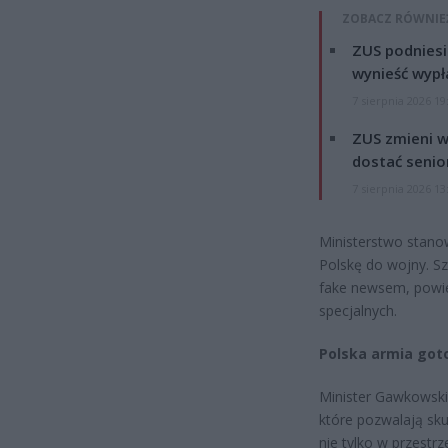
ZOBACZ RÓWNIE
ZUS podniesie
wynieść wypł
7 sierpnia 2026 19
ZUS zmieni w
dostać senio
7 sierpnia 2026 13
Ministerstwo stanow
Polskę do wojny. Sz
fake newsem, powiel
specjalnych.
Polska armia got
Minister Gawkowski
które pozwalają sku
nie tylko w przestrz