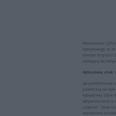
Ministerstwo Cyfryz
hybrydowego ze stro
minister Krzysztof 
nasilającą się kamp
Hybrydowy atak: 
Jak poinformował sz
powietrzną nie był
hybrydowej. Obok d
aktywności kont w 
„uśpione”. Teraz ro
wymierzone w Polskę