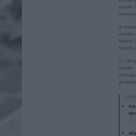
nośniki
stanowią
W trakc
ramach 
Małych 
sposób w
16 zatrz
udziału
nierząd
gospodar
ZOBA
Pie
Wni
4 si
Wie