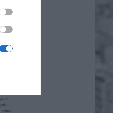
że
iero
reślone
cy, ich
cie.
wynajmu
godzina
Klienci