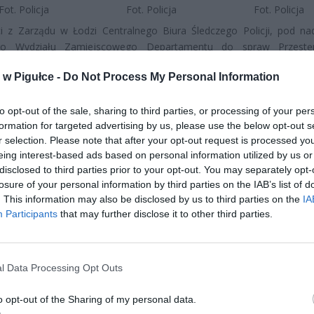
Fot. Policja
Fot. Policja
Fot. Policja
ci z Zarządu w Łodzi Centralnego Biura Śledczego Policji, pod n
go Wydziału Zamiejscowego Departamentu do spraw Przestęp
zowanej i Korupcji Prokuratury Krajowej w Łodzi, od kilku m
w Pigułce -
Do Not Process My Personal Information
ją sprawę działania zorganizowanej grupy przestępczej zajmujące
ności czerpaniem korzyści majątkowych z uprawiania prostytucji prz
az praniem pieniędzy pochodzących z przestępstw.
to opt-out of the sale, sharing to third parties, or processing of your per
formation for targeted advertising by us, please use the below opt-out s
r selection. Please note that after your opt-out request is processed y
eing interest-based ads based on personal information utilized by us or
disclosed to third parties prior to your opt-out. You may separately opt-
losure of your personal information by third parties on the IAB’s list of
. This information may also be disclosed by us to third parties on the
IA
Participants
that may further disclose it to other third parties.
ad
l Data Processing Opt Outs
o opt-out of the Sharing of my personal data.