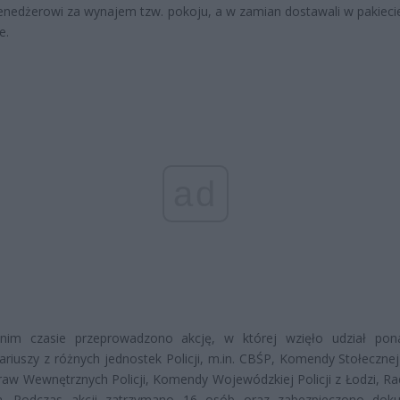
menedżerowi za wynajem tzw. pokoju, a w zamian dostawali w pakiecie
e.
ad
nim czasie przeprowadzono akcję, w której wzięło udział po
ariuszy z różnych jednostek Policji, m.in. CBŚP, Komendy Stołecznej 
raw Wewnętrznych Policji, Komendy Wojewódzkiej Policji z Łodzi, Ra
a. Podczas akcji zatrzymano 16 osób oraz zabezpieczono dok