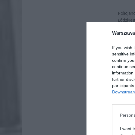
Policjan
Łódzkie
Zorgani
Warszawa 
wyjaśnia
szczegól
osoby or
If you wish 
sensitive in
confirm you
continue se
information 
further disc
participants
Downstream 
Persona
I want t