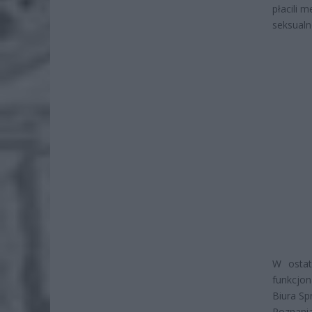
płacili 
seksualn
W ostat
funkcjon
Biura Sp
Poznani