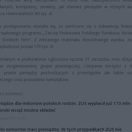
 danych, komputery, serwery, jak również pieniądze w różnych wa
ce równowartość 80 tys. zł.
ie postępowania okazało się, że zwrócono się o subwencję fina
rządowego programu „Tarcza Finansowa Polskiego Funduszu Rozw
i Średnich Firm”. Z zebranego materiału dowodowego wynika, ż
yłudzono ponad 175 tys. zł.
ymanym w prokuraturze ogłoszono łącznie 31 zarzutów, m.in. doty
 w zorganizowanej grupie przestępczej, czerpania korzyści z 
u, prania pieniędzy pochodzących z przestępstw ale także o
czego oraz posiadania narkotyków.
CZ RÓWNIEŻ:
niądze dla milionów polskich rodzin. ZUS wypłacił już 173 mln z
oski wciąż można składać
erpnia 2026 12:56
lu seniorów traci pieniądze. W tych przypadkach ZUS nie