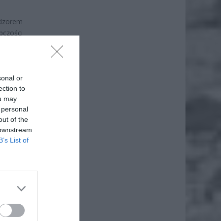
adzorem
czości
iesięcy
j się w
ez inne
sonal or
ection to
ou may
 personal
out of the
 downstream
B’s List of