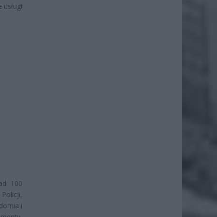
 usługi
nad 100
Policji,
domia i
umenty,