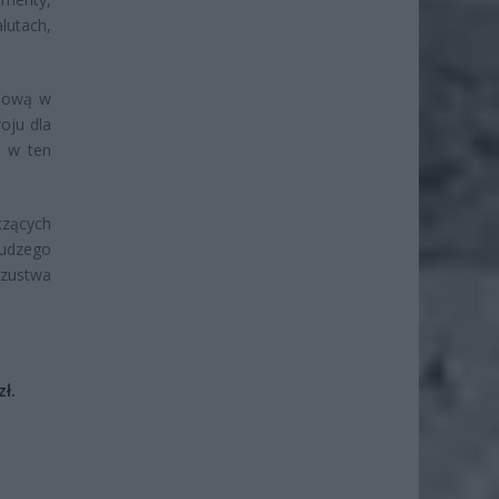
lutach,
nsową w
oju dla
e w ten
czących
cudzego
szustwa
ł.