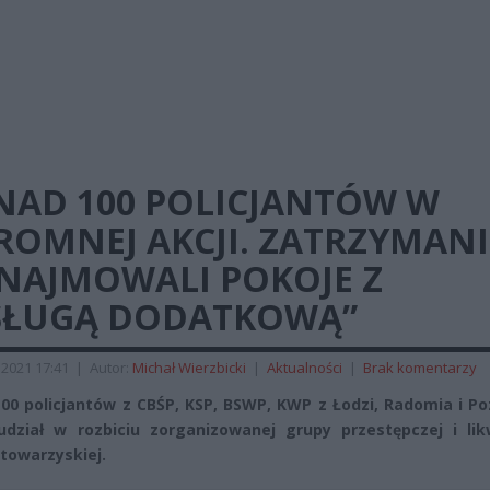
NAD 100 POLICJANTÓW W
ROMNEJ AKCJI. ZATRZYMANI
NAJMOWALI POKOJE Z
SŁUGĄ DODATKOWĄ”
2021 17:41
|
Autor:
Michał Wierzbicki
|
Aktualności
|
Brak komentarzy
00 policjantów z CBŚP, KSP, BSWP, KWP z Łodzi, Radomia i P
udział w rozbiciu zorganizowanej grupy przestępczej i likw
 towarzyskiej.