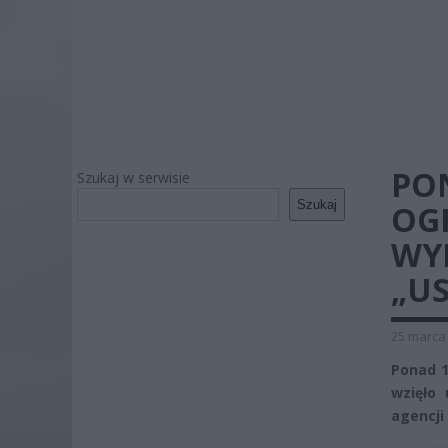
PO
Szukaj w serwisie
Szukaj
OG
WY
„U
25 marca 
Ponad 1
wzięło 
agencji