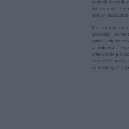
podatek dochodowy
być szczególnie do
których każda złot
Po zakończeniu pro
procedury adminis
świadczeniobiorcó
o waloryzacji św
świadczenia pieni
to wartość brutto, 
co może być mylące