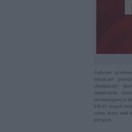
Piątkowe przelew
świadczeń pienięż
Ubezpieczeń Społ
świadczenia zos
obowiązującej w d
878,91 złotych bru
suma, która zasili
potrąceń.