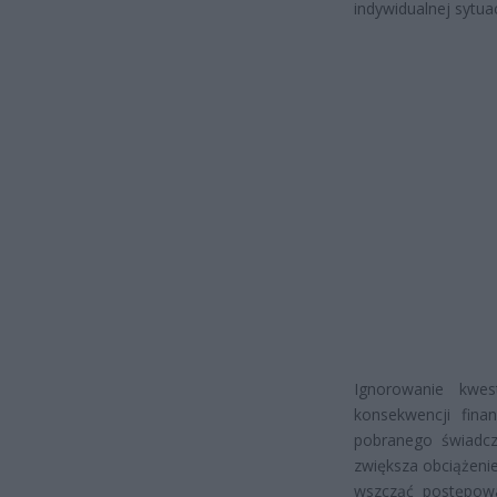
indywidualnej sytua
Ignorowanie kwe
konsekwencji fina
pobranego świadcz
zwiększa obciążeni
wszcząć postępowa