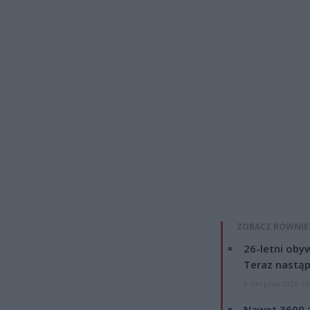
ZOBACZ RÓWNIE
26-letni obyw
Teraz nastąp
8 sierpnia 2026 15
Nawet 3600 z