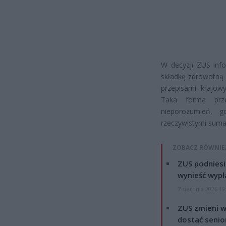
W decyzji ZUS inf
składkę zdrowotną 
przepisami krajow
Taka forma prze
nieporozumień, 
rzeczywistymi suma
ZOBACZ RÓWNIE
ZUS podniesie
wynieść wypł
7 sierpnia 2026 19
ZUS zmieni w
dostać senio