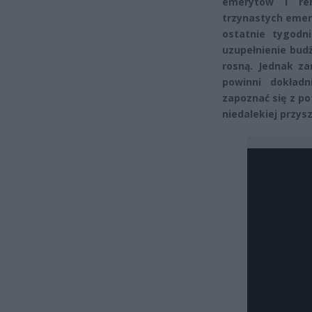
emerytów i ren
trzynastych emery
ostatnie tygodn
uzupełnienie bud
rosną. Jednak za
powinni dokład
zapoznać się z p
niedalekiej przysz