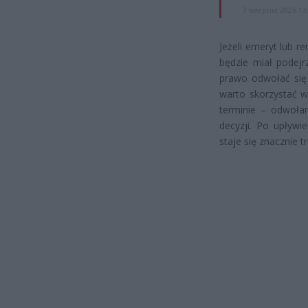
7 sierpnia 2026 13
Jeżeli emeryt lub r
będzie miał podejr
prawo odwołać się o
warto skorzystać w
terminie – odwoła
decyzji. Po upływi
staje się znacznie t