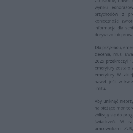
Co istotne, nawet 
wyniku jednorazow
przychodów z pro
konieczności zwrot
informacja dla sen
dorywczo lub prowa
Dla przykładu, eme
zlecenia, musi uw
2025 przekroczył 
emerytury zostało 
emerytury. W takie
nawet jeśli w kwi
limitu.
Aby uniknąć nieprz
na bieżąco monitor
zbliżają się do pr
świadczeń. W ra
pracownikami ZUS,