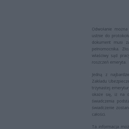
Odwołanie można z
ustnie do protoko
dokument musi za
pełnomocnika. Zło
właściwy sąd prac
roszczeń emeryta.
Jedną z najbardzi
Zakładu Ubezpiecz
trzynastej emerytur
okaże się, iż na
świadczenia podst
świadczenie zostan
całości.
Ta informacja może