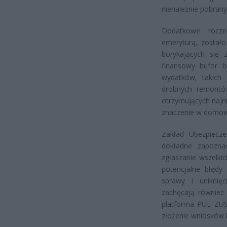
nienależnie pobran
Dodatkowe roczne
emeryturą, został
borykających się
finansowy bufor b
wydatków, takich 
drobnych remontów
otrzymujących najn
znaczenie w domow
Zakład Ubezpiecze
dokładne zapoznan
zgłaszanie wszelkic
potencjalne błędy
sprawy i uniknię
zachęcają również 
platforma PUE ZUS,
złożenie wniosków 