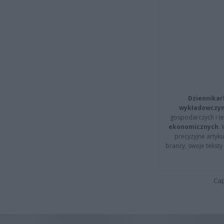
Dziennikar
wykładowczyn
gospodarczych i t
ekonomicznych
.
precyzyjne artyku
branży, swoje tekst
Cap