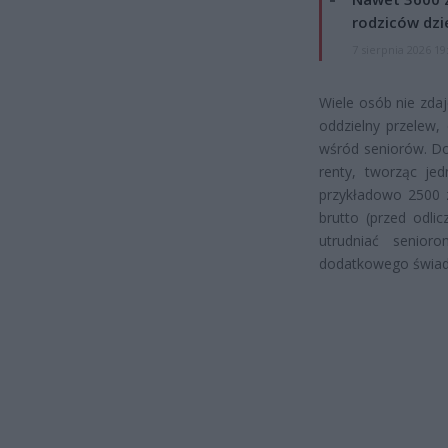
rodziców dzie
7 sierpnia 2026 19
Wiele osób nie zdaj
oddzielny przelew,
wśród seniorów. Do
renty, tworząc je
przykładowo 2500 z
brutto (przed odli
utrudniać senior
dodatkowego świad