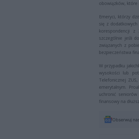
obowiązków, które
Emeryci, którzy dzi
się z dodatkowych
korespondencji z
szczególnie jeśli
związanych z pobi
bezpieczeństwa fina
W przypadku jakich
wysokości lub po
Telefonicznej ZUS,
emerytalnym. Proa
uchronić seniorów
finansowy na dłużs
Obserwuj na