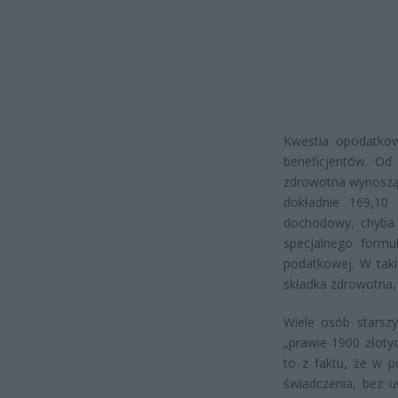
Kwestia opodatkow
beneficjentów. Od
zdrowotna wynosząc
dokładnie 169,10 
dochodowy, chyba 
specjalnego formu
podatkowej. W taki
składka zdrowotna,
Wiele osób starsz
„prawie 1900 złoty
to z faktu, że w p
świadczenia, bez 