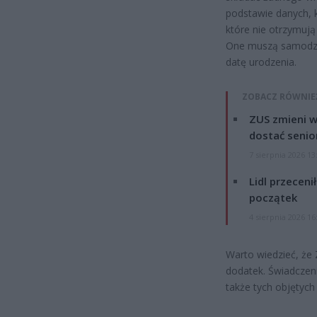
podstawie danych, k
które nie otrzymują
One muszą samodzie
datę urodzenia.
ZOBACZ RÓWNIE
ZUS zmieni w
dostać senio
7 sierpnia 2026 13
Lidl przeceni
początek
4 sierpnia 2026 16
Warto wiedzieć, że
dodatek. Świadczen
także tych objętyc