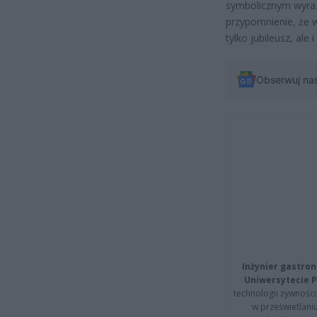
symbolicznym wyraz
przypomnienie, że 
tylko jubileusz, ale
Obserwuj na
Inżynier gastron
Uniwersytecie P
technologii żywności 
w prześwietlani