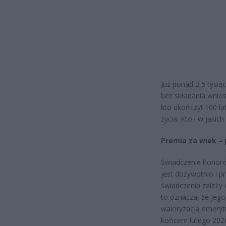
Już ponad 3,5 tysią
bez składania wnio
kto ukończył 100 l
życia. Kto i w jaki
Premia za wiek – 
Świadczenie honorow
jest dożywotnio i p
świadczenia zależy
to oznacza, że jego
waloryzacją emerytu
końcem lutego 2026