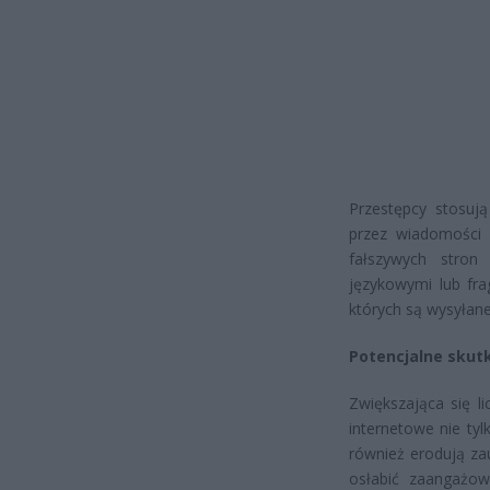
Przestępcy stosuj
przez wiadomości 
fałszywych stron 
językowymi lub fr
których są wysyłane,
Potencjalne skut
Zwiększająca się l
internetowe nie ty
również erodują zau
osłabić zaangażow