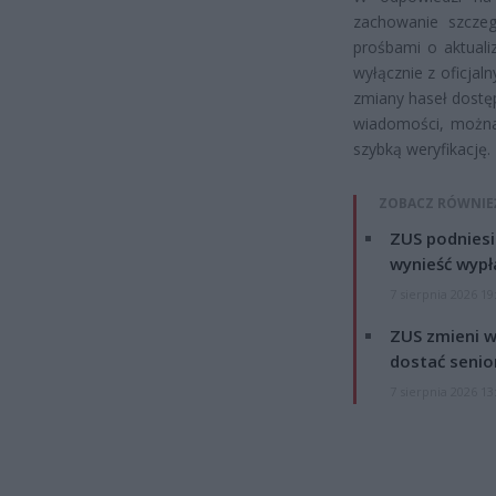
zachowanie szczeg
prośbami o aktuali
wyłącznie z oficjal
zmiany haseł dostę
wiadomości, można 
szybką weryfikację.
ZOBACZ RÓWNIE
ZUS podniesie
wynieść wypł
7 sierpnia 2026 19
ZUS zmieni w
dostać senio
7 sierpnia 2026 13