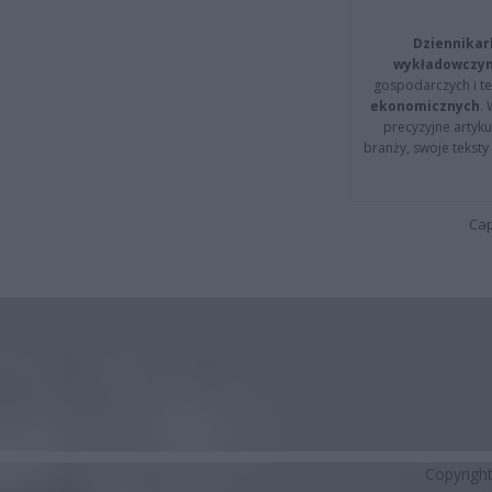
Dziennikar
wykładowczyn
gospodarczych i t
ekonomicznych
.
precyzyjne artyku
branży, swoje tekst
Cap
Copyrigh