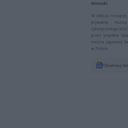
Wnioski
W obliczu rosnącej 
prywatne muszą
cyberprzestępczość
przez wspólne dzi
można zapewnić bez
w Polsce.
Obserwuj na