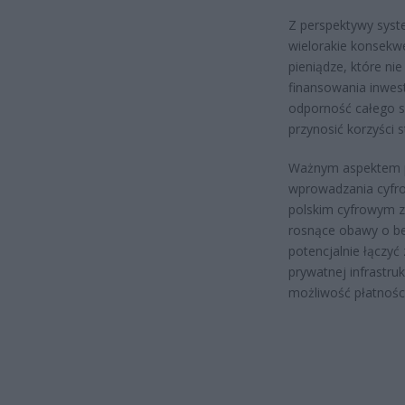
Z perspektywy syst
wielorakie konsekw
pieniądze, które ni
finansowania inwest
odporność całego 
przynosić korzyści 
Ważnym aspektem po
wprowadzania cyfro
polskim cyfrowym zł
rosnące obawy o be
potencjalnie łączyć
prywatnej infrastru
możliwość płatności