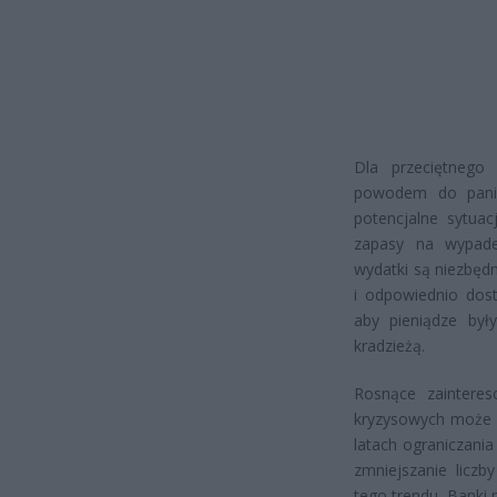
Dla przeciętnego
powodem do panik
potencjalne sytu
zapasy na wypade
wydatki są niezbę
i odpowiednio dos
aby pieniądze by
kradzieżą.
Rosnące zaintere
kryzysowych może r
latach ograniczani
zmniejszanie lic
tego trendu. Banki