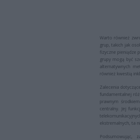
Warto również zwró
grup, takich jak os
fizyczne pieniądze 
grupy mogą być szc
alternatywnych met
również kwestią ink
Zalecenia dotyczą
fundamentalnej róż
prawnym środkiem 
centralny. Jej funk
telekomunikacyjny
ekstremalnych, ta 
Podsumowując, za