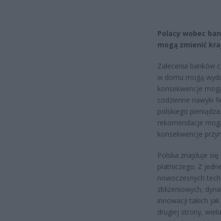
Polacy wobec ban
mogą zmienić kra
Zalecenia banków c
w domu mogą wydawa
konsekwencje mogą 
codzienne nawyki f
polskiego pieniądza
rekomendacje mogą 
konsekwencje przyn
Polska znajduje się
płatniczego. Z jedn
nowoczesnych techn
zbliżeniowych, dyn
innowacji takich ja
drugiej strony, wie