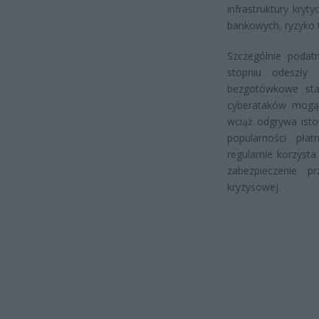
infrastruktury kry
bankowych, ryzyko 
Szczególnie podat
stopniu odeszły 
bezgotówkowe stan
cyberataków mogą 
wciąż odgrywa isto
popularności płat
regularnie korzyst
zabezpieczenie p
kryzysowej.