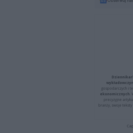
Obserwuj na
Dziennikar
wykładowczyn
gospodarczych i t
ekonomicznych
.
precyzyjne artyku
branży, swoje tekst
Cap