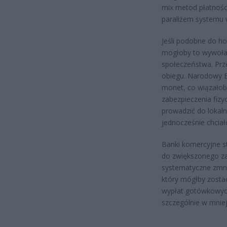
mix metod płatnośc
paraliżem systemu 
Jeśli podobne do ho
mogłoby to wywołać 
społeczeństwa. Prz
obiegu. Narodowy B
monet, co wiązałoby
zabezpieczenia fiz
prowadzić do lokal
jednocześnie chcia
Banki komercyjne s
do zwiększonego za
systematyczne zmni
który mógłby zosta
wypłat gotówkowych
szczególnie w mniej