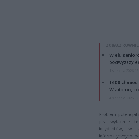
ZOBACZ RÓWNIE
Wielu senior
podwyższy e
4 sierpnia 2026 12
1600 zł mies
Wiadomo, co
4 sierpnia 2026 12
Problem potencjal
jest wyłącznie te
incydentów, w kt
informatycznych b