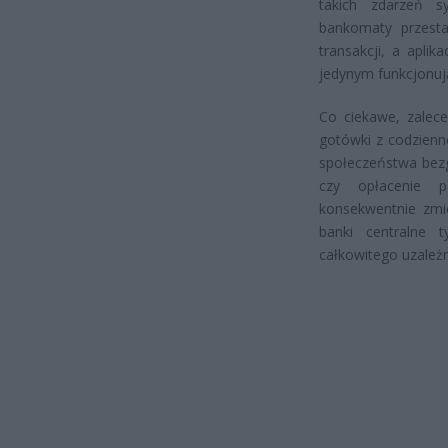
takich zdarzeń 
bankomaty przesta
transakcji, a apli
jedynym funkcjonuj
Co ciekawe, zalece
gotówki z codzienn
społeczeństwa bezg
czy opłacenie pa
konsekwentnie zmie
banki centralne 
całkowitego uzależ