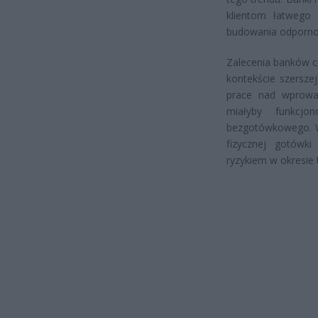
klientom łatwego 
budowania odpornoś
Zalecenia banków c
kontekście szersze
prace nad wprowa
miałyby funkcjo
bezgotówkowego. W
fizycznej gotówki
ryzykiem w okresie 