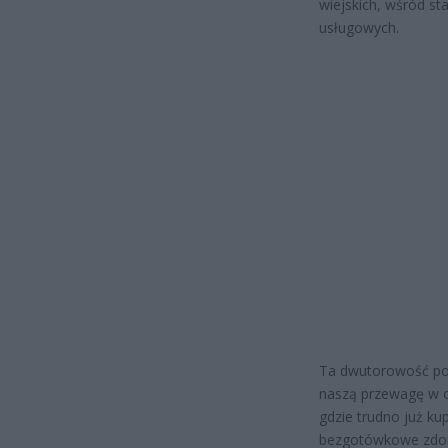
wiejskich, wśród st
usługowych.
Ta dwutorowość pol
naszą przewagę w o
gdzie trudno już ku
bezgotówkowe zdom