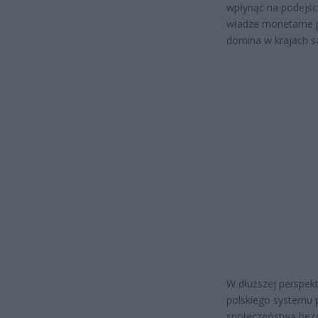
wpłynąć na podejści
władze monetarne p
domina w krajach są
W dłuższej perspekt
polskiego systemu 
społeczeństwa bez