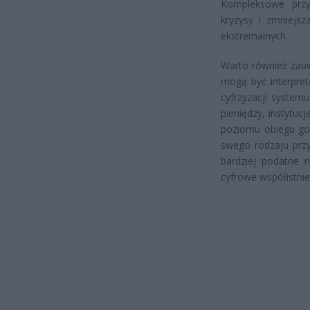
Kompleksowe przy
kryzysy i zmniejs
ekstremalnych.
Warto również zau
mogą być interpre
cyfrzyzacji system
pieniędzy, instytu
poziomu obiegu got
swego rodzaju prz
bardziej podatne n
cyfrowe współistnie