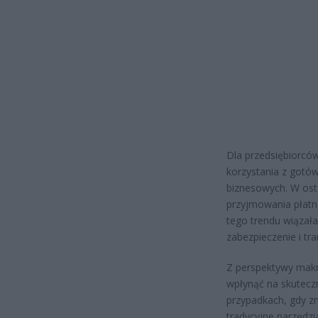
Dla przedsiębiorcó
korzystania z gotó
biznesowych. W ost
przyjmowania płatn
tego trendu wiązała
zabezpieczenie i tr
Z perspektywy makr
wpłynąć na skuteczn
przypadkach, gdy z
tradycyjne narzędzi