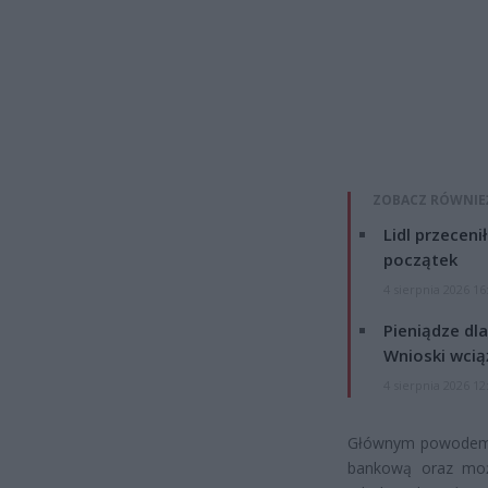
ZOBACZ RÓWNIE
Lidl przeceni
początek
4 sierpnia 2026 16
Pieniądze dla
Wnioski wcią
4 sierpnia 2026 12
Głównym powodem ty
bankową oraz możl