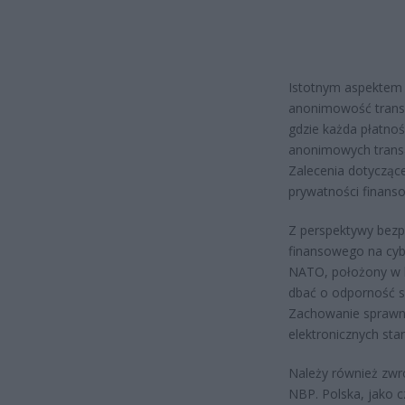
Istotnym aspektem 
anonimowość transak
gdzie każda płatno
anonimowych transa
Zalecenia dotycząc
prywatności finanso
Z perspektywy bez
finansowego na cybe
NATO, położony w b
dbać o odporność sw
Zachowanie sprawne
elektronicznych sta
Należy również zwr
NBP. Polska, jako c