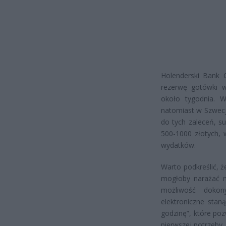
Holenderski Bank 
rezerwę gotówki w
około tygodnia. 
natomiast w Szwecj
do tych zaleceń, s
500-1000 złotych,
wydatków.
Warto podkreślić, 
mogłoby narażać 
możliwość dokon
elektroniczne stan
godzinę”, które po
pierwszej potrzeby.