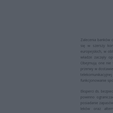
Zalecenia banków 
się w szerszy kon
europejskich, w ob
władze zaczęły op
Obejmują one nie t
przerwy w dostawie 
telekomunikacyj
funkcjonowanie sp
Eksperci ds. bezpie
powinno ogranicza
posiadanie zapasów
leków oraz alter