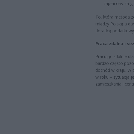
zapłacony za gr
To, która metoda z
między Polską a dan
doradcą podatkow
Praca zdalna i se
Pracując zdalnie dl
bardzo często pozo
dochód w kraju. W p
w roku – sytuacja je
zamieszkania i cen