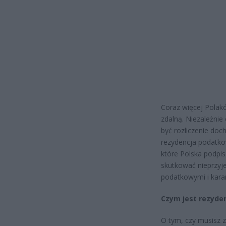
Coraz więcej Polakó
zdalną. Niezależni
być rozliczenie do
rezydencja podatko
które Polska podpi
skutkować nieprzyj
podatkowymi i kara
Czym jest rezyde
O tym, czy musisz z