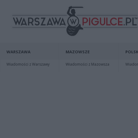
WARSZAWA
MAZOWSZE
POLSK
Wiadomości z Warszawy
Wiadomości z Mazowsza
Wiadomo