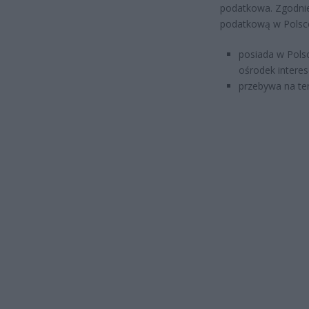
podatkowa. Zgodni
podatkową w Polsce 
posiada w Pols
ośrodek intere
przebywa na ter