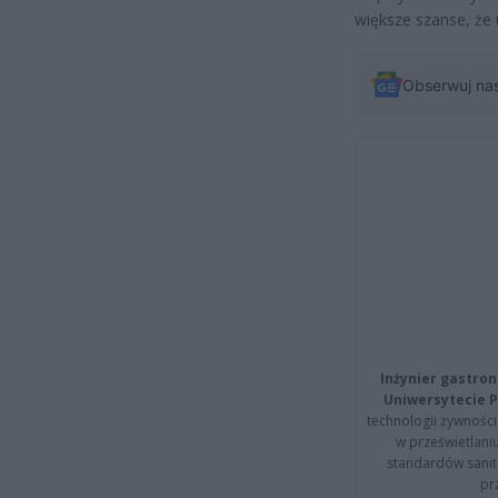
większe szanse, że
Obserwuj na
Inżynier gastron
Uniwersytecie P
technologii żywności 
w prześwietlani
standardów sanita
pr