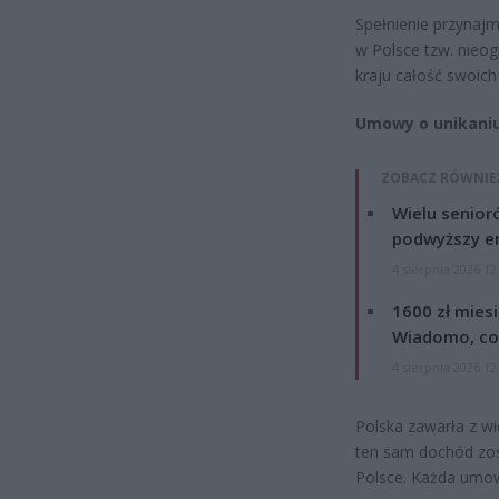
Spełnienie przynaj
w Polsce tzw. nieo
kraju całość swoic
Umowy o unikaniu
ZOBACZ RÓWNIE
Wielu senior
podwyższy e
4 sierpnia 2026 12
1600 zł mies
Wiadomo, co
4 sierpnia 2026 12
Polska zawarła z w
ten sam dochód zos
Polsce. Każda umow