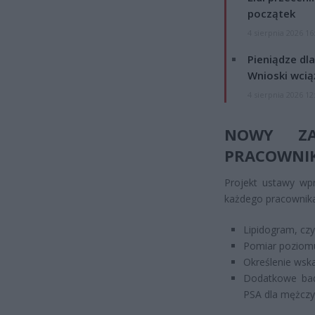
początek
4 sierpnia 2026 16
Pieniądze dla
Wnioski wcią
4 sierpnia 2026 12
NOWY ZA
PRACOWNI
Projekt ustawy wp
każdego pracownika
Lipidogram, czy
Pomiar poziomu
Określenie wska
Dodatkowe bada
PSA dla mężczy