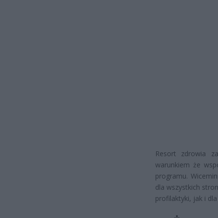
Resort zdrowia z
warunkiem że wspó
programu. Wicemini
dla wszystkich stro
profilaktyki, jak i 