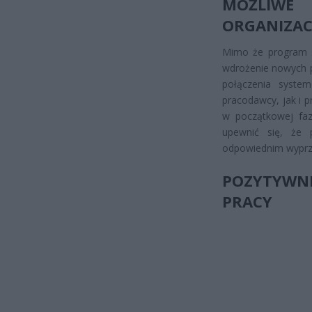
MOŻLIW
ORGANIZAC
Mimo że program st
wdrożenie nowych p
połączenia syste
pracodawcy, jak i 
w początkowej fazi
upewnić się, że 
odpowiednim wyprz
POZYTYWN
PRACY