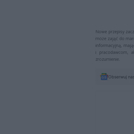
Nowe przepisy zacz
może zająć do marc
informacyjną, mają
i pracodawcom, a
zrozumienie.
Obserwuj na