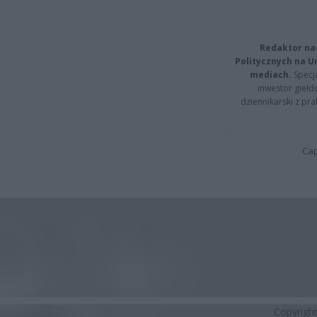
Redaktor na
Politycznych na 
mediach.
Specja
inwestor giełd
dziennikarski z pr
Cap
Copyrigh