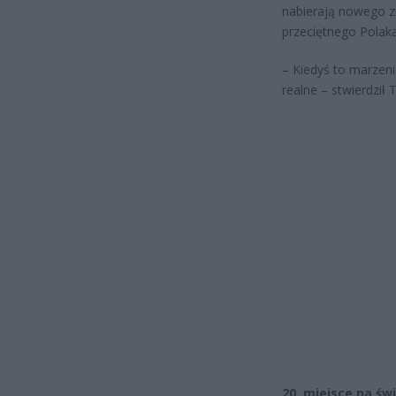
nabierają nowego zn
przeciętnego Polaka
– Kiedyś to marzen
realne – stwierdził 
20. miejsce na św