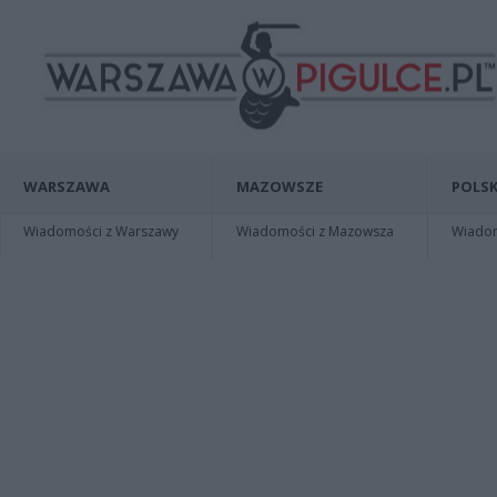
WARSZAWA
MAZOWSZE
POLSK
Wiadomości z Warszawy
Wiadomości z Mazowsza
Wiadomo