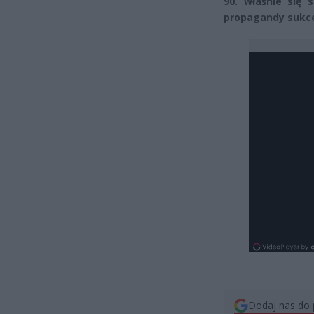
90. właśnie się 
propagandy sukc
Dodaj nas do 