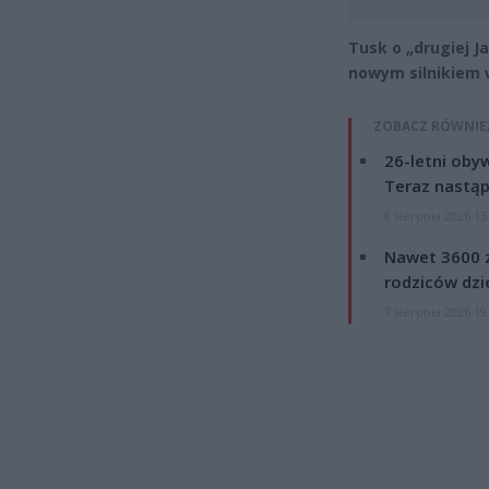
Tusk o „drugiej J
nowym silnikiem 
ZOBACZ RÓWNIE
26-letni obyw
Teraz nastąp
8 sierpnia 2026 15
Nawet 3600 z
rodziców dzie
7 sierpnia 2026 19