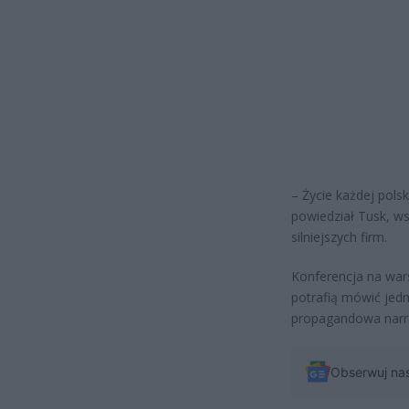
– Życie każdej pols
powiedział Tusk, ws
silniejszych firm.
Konferencja na wars
potrafią mówić jedn
propagandowa narra
Obserwuj na