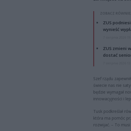
ZOBACZ RÓWNIE
ZUS podniesie
wynieść wypł
7 sierpnia 2026 19
ZUS zmieni w
dostać senio
7 sierpnia 2026 13
Szef rządu zapewnił
świecie nas nie sat
będzie wymagał now
innowacyjności i le
Tusk podkreślał rów
która ma pomóc prz
rozwijać. – To musi