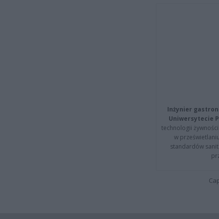
Inżynier gastron
Uniwersytecie P
technologii żywności 
w prześwietlani
standardów sanita
pr
Cap