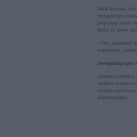
Rafał Brzoska, sze
deregulacyjny zaang
propozycji zmian. 
blisko 20 ustaw zos
– Ten „studniowy sp
współpracy z admini
Deregulacja jako
Zdaniem premiera, 
silnikiem wzrostu k
rezerwy się kończą
współdziałania.