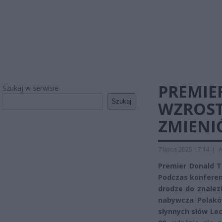
PREMIE
Szukaj w serwisie
Szukaj
WZROST
ZMIENI
7 lipca 2025 17:14
|
A
Premier Donald T
Podczas konferenc
drodze do znalezi
nabywcza Polaków
słynnych słów Lec