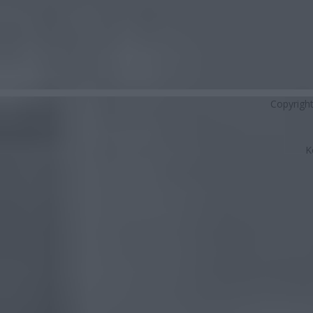
Copyrigh
K