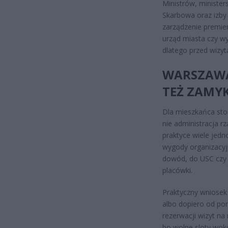
Ministrów, minister
Skarbowa oraz izby 
zarządzenie premie
urząd miasta czy w
dlatego przed wizyt
WARSZAWA
TEŻ ZAMYK
Dla mieszkańca stoli
nie administracja 
praktyce wiele jed
wygody organizacyjn
dowód, do USC czy 
placówki.
Praktyczny wniosek 
albo dopiero od pon
rezerwacji wizyt na
bo wolne sloty wok