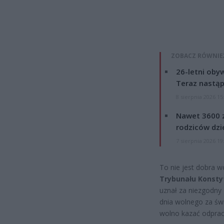
ZOBACZ RÓWNIE
26-letni obyw
Teraz nastąp
8 sierpnia 2026 15
Nawet 3600 z
rodziców dzie
7 sierpnia 2026 19
To nie jest dobra w
Trybunału Konstyt
uznał za niezgodny
dnia wolnego za świ
wolno kazać odprac