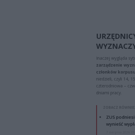
URZĘDNICY
WYZNACZYŁ
Inaczej wygląda syt
zarządzenie wyzna
członków korpusu 
niedzieli, czyli 14,
czterodniowa – czwa
dniami pracy.
ZOBACZ RÓWNIE
ZUS podniesie
wynieść wypł
7 sierpnia 2026 19