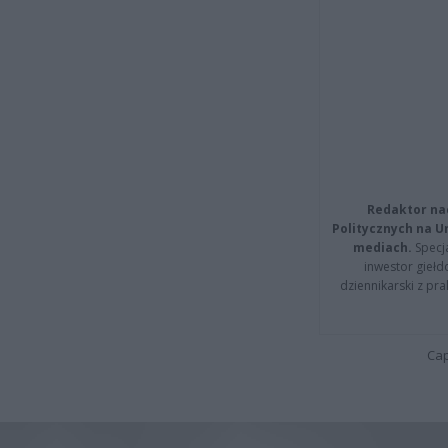
Redaktor na
Politycznych na 
mediach.
Specja
inwestor giełd
dziennikarski z pr
Cap