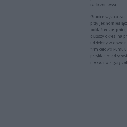
rozliczeniowym.
Granice wyznacza d
przy
jednomiesięc
oddać w sierpniu,
dłuższy okres, na p
udzielony w dowoln
firm celowo kumuluj
przykład między św
nie wolno z góry zak