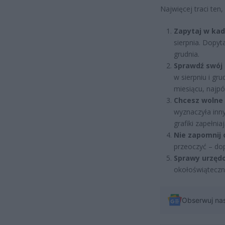
Najwięcej traci ten,
Zapytaj w kad
sierpnia. Dopyta
grudnia.
Sprawdź swój 
w sierpniu i g
miesiącu, najpó
Chcesz wolne a
wyznaczyła inny
grafiki zapełnia
Nie zapomnij 
przeoczyć – dop
Sprawy urzędo
okołoświąteczne
Obserwuj na