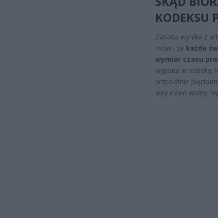
SKĄD BIOR
KODEKSU 
Zasada wynika z art
mówi, że
każde św
wymiar czasu pra
wypada w sobotę, kt
przeciętnie pięcio
inny dzień wolny, 