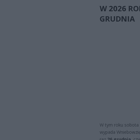
W 2026 ROK
GRUDNIA
W tym roku sobota 
wypada Wniebowzięc
raz
26 grudnia
, cz