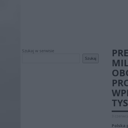
PR
Szukaj w serwisie
Szukaj
MI
OB
PRO
WPI
TYS
3 czerwca
Polska 