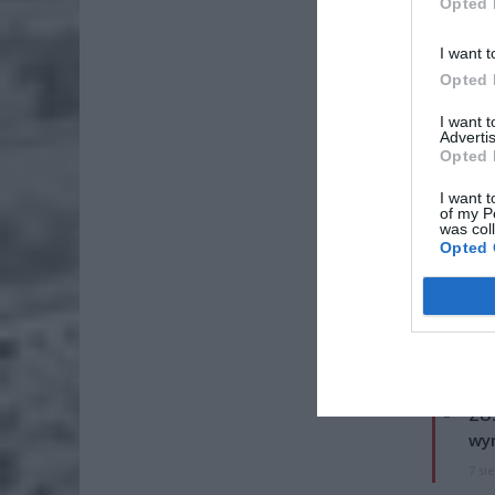
Opted 
I want t
Opted 
I want 
Advertis
Opted 
I want t
of my P
was col
Opted 
ZOBA
Naw
rod
7 si
ZUS
wyn
7 si