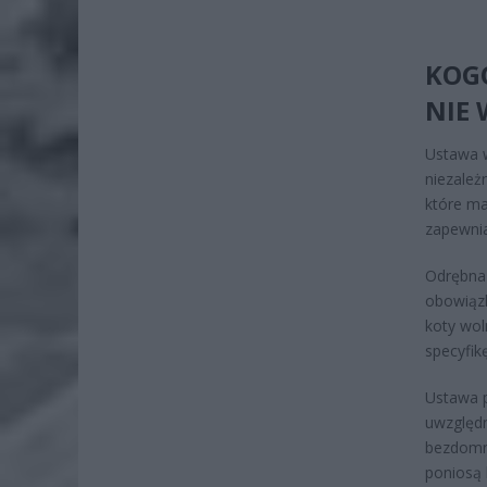
KOGO
NIE
Ustawa w
niezależ
które ma
zapewni
Odrębna 
obowiązk
koty wol
specyfikę
Ustawa p
uwzględn
bezdomn
poniosą 