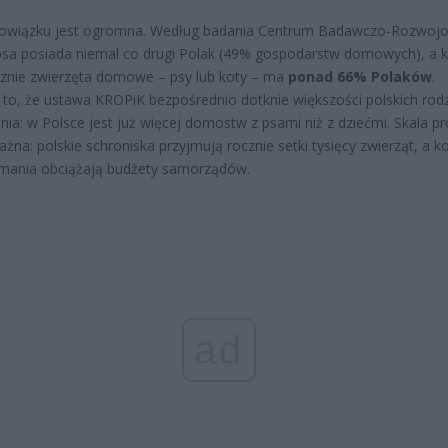
bowiązku jest ogromna. Według badania Centrum Badawczo-Rozwoj
psa posiada niemal co drugi Polak (49% gospodarstw domowych), a k
znie zwierzęta domowe – psy lub koty – ma
ponad 66% Polaków
.
to, że ustawa KROPiK bezpośrednio dotknie większości polskich rodz
ia: w Polsce jest już więcej domostw z psami niż z dziećmi. Skala p
ażna: polskie schroniska przyjmują rocznie setki tysięcy zwierząt, a k
ymania obciążają budżety samorządów.
ad