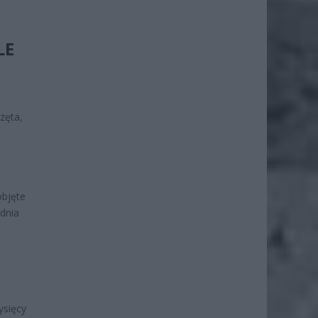
LE
zęta,
objęte
dnia
e
ysięcy