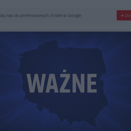
aj nas do preferowanych źródeł w Google
Do