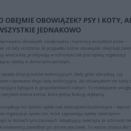
 OBEJMIE OBOWIĄZEK? PSY I KOTY, A
 WSZYSTKIE JEDNAKOWO
prowadza obowiązek oznakowania i rejestracji wszystkich psów –
nie od daty urodzenia. W przypadku kotów obowiązek obejmuje zwier
ją właściciela, przebywają w schronisku lub pod opieką organizacji
ającej opiekę w domu tymczasowym.
zasada dotyczy kotów wolnożyjących. Rady gmin zdecydują, czy
iem czipowania objąć koty wolnożyjące, ale obowiązkiem nie będą 
nożyjące bytujące w gospodarstwach rolnych. To rozwiązanie uwzglę
 wiejskich kolonii kotów, które pełnią funkcję utylitarną.
orządkuje też system opieki nad zwierzętami bezdomnymi – wprost
ia organizacje społeczne, które zapewniają opiekę zwierzętom
ym w domach tymczasowych. Adoptujący zwierzęta ze schronisk ni
konsekwencji zaniedbań po stronie placówek. To ważna zmiana dla t