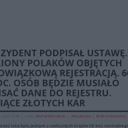
EZYDENT PODPISAŁ USTAWĘ.
LIONY POLAKÓW OBJĘTYCH
OWIĄZKOWĄ REJESTRACJĄ. 6
C. OSÓB BĘDZIE MUSIAŁO
SAĆ DANE DO REJESTRU.
IĄCE ZŁOTYCH KAR
 2026 17:40
|
Autor:
Michał Wierzbicki
|
Aktualności
|
Brak komentarzy
przez lata była jednym z nielicznych krajów UE bez centralneg