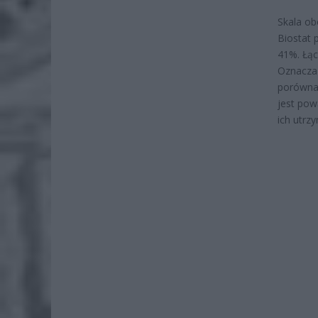
Skala o
Biostat 
41%. Łąc
Oznacza 
porównan
jest pow
ich utrz