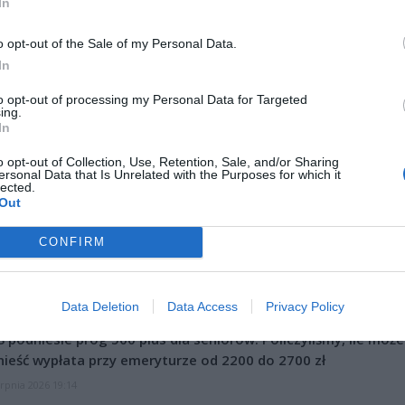
In
o opt-out of the Sale of my Personal Data.
ad
In
to opt-out of processing my Personal Data for Targeted
ing.
In
o opt-out of Collection, Use, Retention, Sale, and/or Sharing
ersonal Data that Is Unrelated with the Purposes for which it
lected.
Out
CZ RÓWNIEŻ:
CONFIRM
et 3600 zł miesięcznie zamiast 800+. Nowa propozycja dla
ziców dzieci do 3. roku życia
erpnia 2026 19:29
Data Deletion
Data Access
Privacy Policy
 podniesie próg 500 plus dla seniorów. Policzyliśmy, ile może
ieść wypłata przy emeryturze od 2200 do 2700 zł
erpnia 2026 19:14