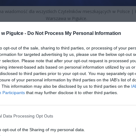
a wiadomość dla wszystkich Czytelników mieszkających w Polsce | 
Warszawa w Pigułce.
O JEST KROPIK I DLACZEGO POWSTAŁ?
w Pigułce -
Do Not Process My Personal Information
prowadza obowiązkowy system elektronicznej identyfikacji zwierząt
to opt-out of the sale, sharing to third parties, or processing of your per
 oraz centralny rejestr prowadzony przez Agencję Restrukturyzacji 
formation for targeted advertising by us, please use the below opt-out s
acji Rolnictwa. Docelowo rejestr obejmie wszystkie psy i koty w Pols
r selection. Please note that after your opt-out request is processed y
badania Centrum Badawczo-Rozwojowego Biostat,
w polskich do
eing interest-based ads based on personal information utilized by us or
 już ponad 8,1 mln psów i 7,2 mln kotów
– i to właśnie ich właścic
disclosed to third parties prior to your opt-out. You may separately opt-
losure of your personal information by third parties on the IAB’s list of
objęci obowiązkiem rejestracji. Dotychczas w Polsce działały rozpro
. This information may also be disclosed by us to third parties on the
IA
tybilne bazy danych prowadzone przez różne organizacje i gminy – 
Participants
that may further disclose it to other third parties.
obowiązku ich użytkowania. Efekt: zaginione lub porzucone zwierzę 
yło zidentyfikować i zwrócić właścicielowi.
l Data Processing Opt Outs
o opt-out of the Sharing of my personal data.