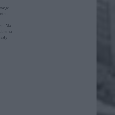
owego
ota –
in. Dla
roblemu
oszty