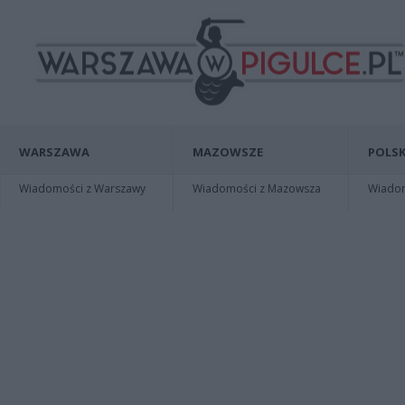
WARSZAWA
MAZOWSZE
POLSK
Wiadomości z Warszawy
Wiadomości z Mazowsza
Wiadomo