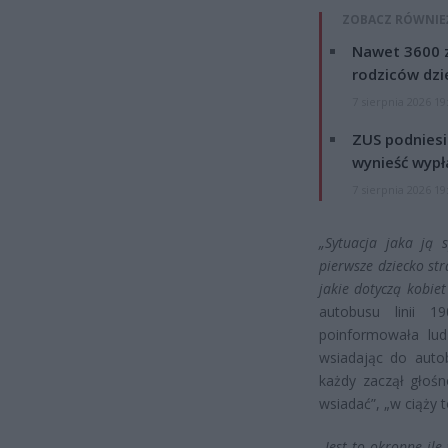
ZOBACZ RÓWNIE
Nawet 3600 z
rodziców dzie
7 sierpnia 2026 19
ZUS podniesie
wynieść wypł
7 sierpnia 2026 19
„Sytuacja jaka ją 
pierwsze dziecko st
jakie dotyczą kobiet
autobusu linii 
poinformowała lud
wsiadając do autob
każdy zaczął głośn
wsiadać”, „w ciąży t
„Jest to okropne ile