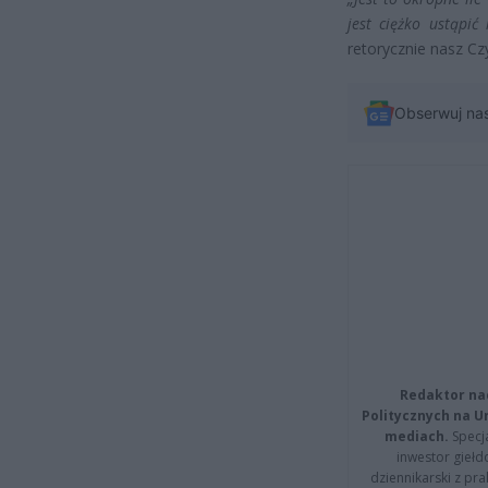
jest ciężko ustąpić 
retorycznie nasz Czy
Obserwuj na
Redaktor na
Politycznych na 
mediach.
Specja
inwestor giełd
dziennikarski z pr