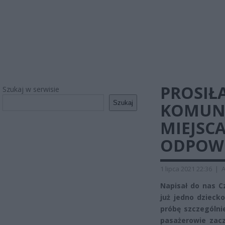
PROSIŁA
Szukaj w serwisie
Szukaj
KOMUNIK
MIEJSCA
ODPOWI
1 lipca 2021 22:36
|
A
Napisał do nas Cz
już jedno dziecko
próbę szczególni
pasażerowie zacz