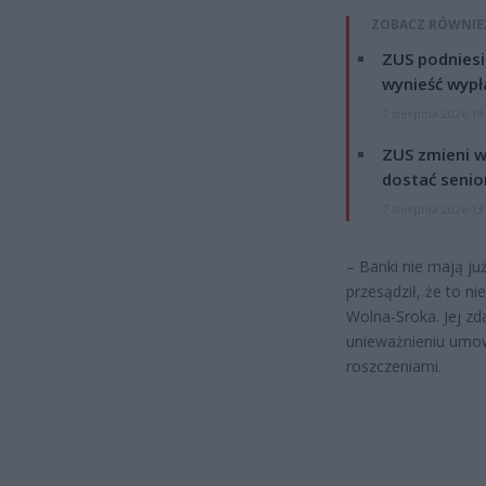
ZOBACZ RÓWNIE
ZUS podniesie
wynieść wypł
7 sierpnia 2026 19
ZUS zmieni w
dostać senio
7 sierpnia 2026 13
– Banki nie mają j
przesądził, że to 
Wolna-Sroka. Jej zd
unieważnieniu umow
roszczeniami.