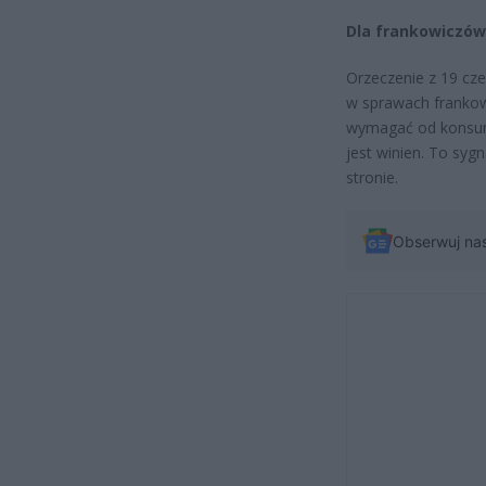
Dla frankowiczów 
Orzeczenie z 19 cz
w sprawach frankow
wymagać od konsume
jest winien. To syg
stronie.
Obserwuj na