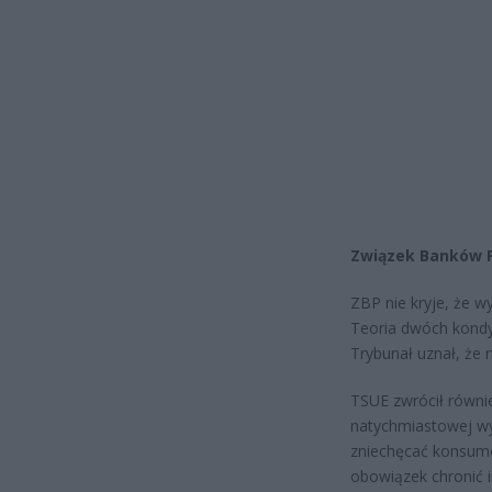
Związek Banków 
ZBP nie kryje, że w
Teoria dwóch kondy
Trybunał uznał, że 
TSUE zwrócił równ
natychmiastowej wy
zniechęcać konsum
obowiązek chronić i