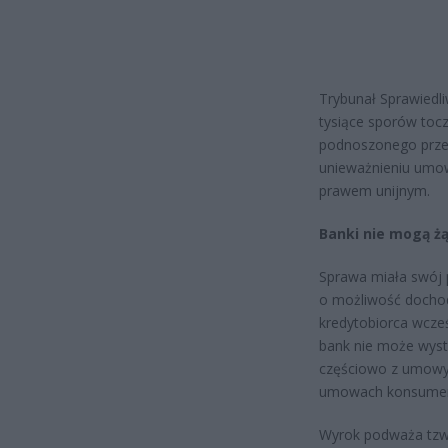
Trybunał Sprawiedli
tysiące sporów tocz
podnoszonego przez
unieważnieniu umowy
prawem unijnym.
Banki nie mogą żą
Sprawa miała swój 
o możliwość dochod
kredytobiorca wcześn
bank nie może wyst
częściowo z umowy.
umowach konsumen
Wyrok podważa tzw.