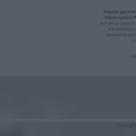
Inżynier gastron
Uniwersytecie P
technologii żywności 
w prześwietlani
standardów sanita
pr
Cap
Copyrigh