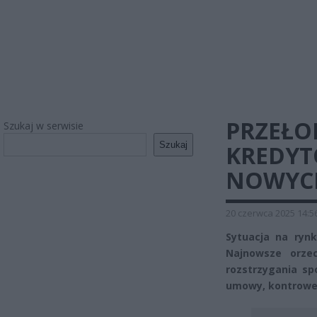
PRZEŁO
Szukaj w serwisie
Szukaj
KREDYT
NOWYCH
20 czerwca 2025 14:5
Sytuacja na ryn
Najnowsze orze
rozstrzygania sp
umowy, kontrower