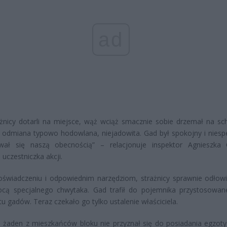
ad
żnicy dotarli na miejsce, wąż wciąż smacznie sobie drzemał na sc
 odmiana typowo hodowlana, niejadowita. Gad był spokojny i niespe
wał się naszą obecnością” – relacjonuje inspektor Agnieszka 
 uczestniczka akcji.
oświadczeniu i odpowiednim narzędziom, strażnicy sprawnie odłowi
cą specjalnego chwytaka. Gad trafił do pojemnika przystosowa
tu gadów. Teraz czekało go tylko ustalenie właściciela.
, żaden z mieszkańców bloku nie przyznał się do posiadania egzot