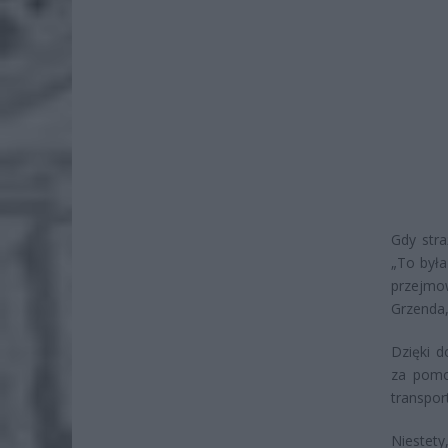
Gdy stra
„To była
przejmo
Grzenda,
Dzięki d
za pomo
transpor
Niestety