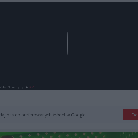
Play
aj nas do preferowanych źródeł w Google
Do