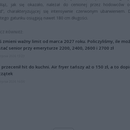
 Wąż, jak się okazało, należał do cenionej przez hodowców 
ed”, charakteryzującej się intensywnie czerwonym ubarwieniem. 
 tego gatunku osiągają nawet 180 cm długości.
CZ RÓWNIEŻ:
 zmieni ważny limit od marca 2027 roku. Policzyliśmy, ile mo
tać senior przy emeryturze 2200, 2400, 2600 i 2700 zł
erpnia 2026 13:23
l przecenił hit do kuchni. Air fryer tańszy aż o 150 zł, a to dop
czątek
erpnia 2026 16:06