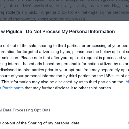
ńcy jak co dzień wychodzą do pracy, szkoły, na zakupy. Nagle na
j rozlega się pisk. To jedna z lokatorek natknęła się na niecodz
– ponad metrowego, krwistoczerwonego węża.
w Pigułce -
Do Not Process My Personal Information
to opt-out of the sale, sharing to third parties, or processing of your per
formation for targeted advertising by us, please use the below opt-out s
r selection. Please note that after your opt-out request is processed y
eing interest-based ads based on personal information utilized by us or
ad
disclosed to third parties prior to your opt-out. You may separately opt-
losure of your personal information by third parties on the IAB’s list of
. This information may also be disclosed by us to third parties on the
IA
Participants
that may further disclose it to other third parties.
l Data Processing Opt Outs
o opt-out of the Sharing of my personal data.
CZ RÓWNIEŻ: