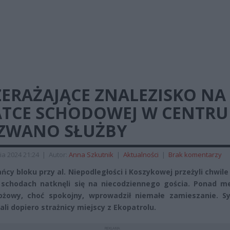
ZERAŻAJĄCE ZNALEZISKO NA
ATCE SCHODOWEJ W CENTRU
ZWANO SŁUŻBY
ia 2024 21:24
|
Autor:
Anna Szkutnik
|
Aktualności
|
Brak komentarzy
ńcy bloku przy al. Niepodległości i Koszykowej przeżyli chwile
schodach natknęli się na niecodziennego gościa. Ponad m
żowy, choć spokojny, wprowadził niemałe zamieszanie. Sy
li dopiero strażnicy miejscy z Ekopatrolu.
REKLAMA