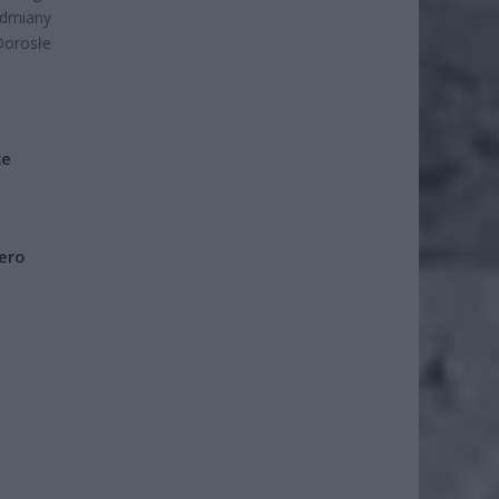
odmiany
Dorosłe
że
iero