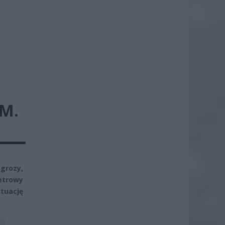
M.
 grozy,
etrowy
tuację