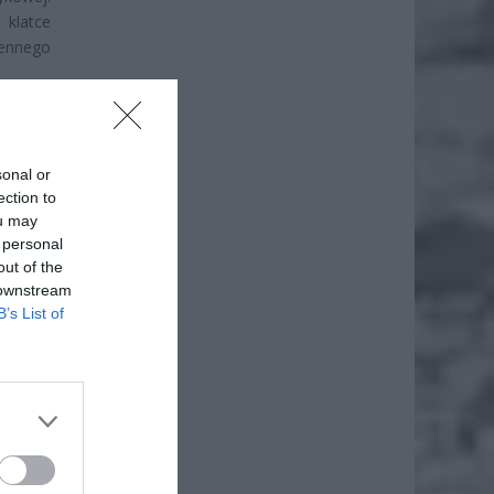
 klatce
iennego
sonal or
ection to
ou may
 personal
out of the
 downstream
B’s List of