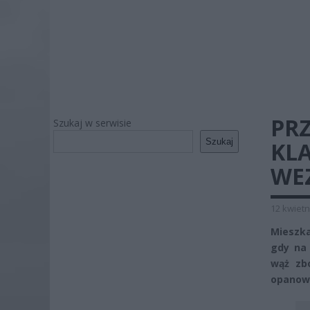
PR
Szukaj w serwisie
Szukaj
KL
WE
12 kwietn
Mieszka
gdy na 
wąż zbo
opanowa