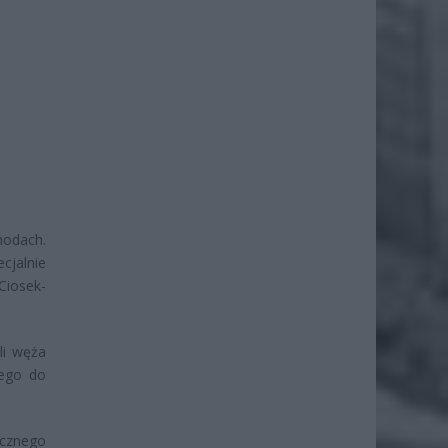
hodach.
cjalnie
Ciosek-
li węża
nego do
ycznego