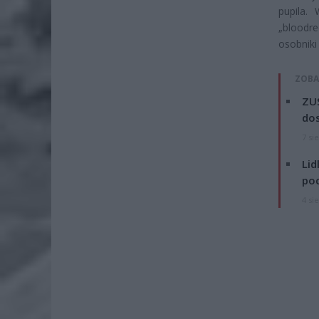
pupila.
„bloodr
osobniki
ZOBA
ZUS
dos
7 si
Lid
po
4 si