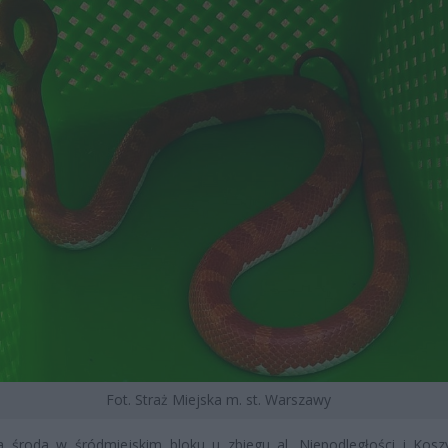
Fot. Straż Miejska m. st. Warszawy
a środa w śródmiejskim bloku u zbiegu al. Niepodległości i Kosz