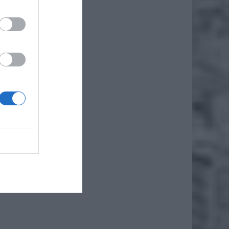
wał się
ikt nie
rząt.
 Jednak
kowatym