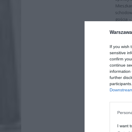
Mieszka
schodowe
gościa 
Warszawa 
If you wish 
sensitive in
confirm you
continue se
information 
further disc
participants
Downstream 
Persona
I want t
ZOBA