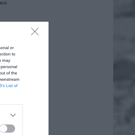
iero
ł.
sonal or
ection to
ou may
 personal
out of the
 downstream
B’s List of