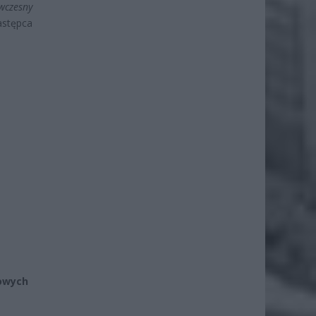
wczesny
stępca
towych