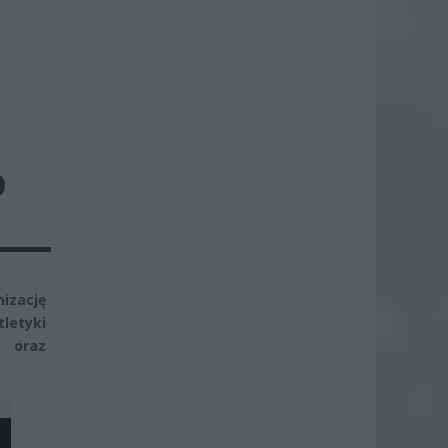
O
izację
letyki
 oraz