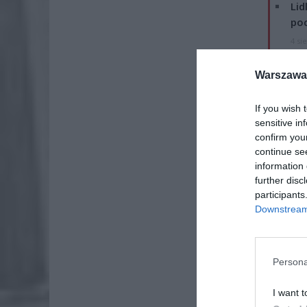
Lid
po
4 si
Pie
Warszawa 
Wni
4 si
If you wish 
sensitive in
confirm you
continue se
information 
further disc
participants
Downstream 
Persona
I want t