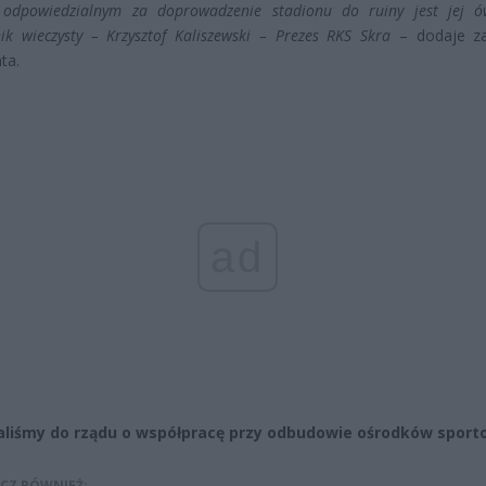
 odpowiedzialnym za doprowadzenie stadionu do ruiny jest jej ó
ik wieczysty – Krzysztof Kaliszewski – Prezes RKS Skra
– dodaje za
ta.
ad
liśmy do rządu o współpracę przy odbudowie ośrodków spor
CZ RÓWNIEŻ: