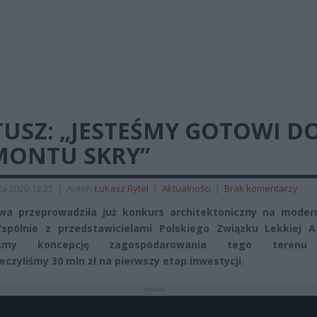
USZ: „JESTEŚMY GOTOWI D
MONTU SKRY”
a 2020 13:25
|
Autor:
Łukasz Rytel
|
Aktualności
|
Brak komentarzy
a przeprowadziła już konkurs architektoniczny na modern
spólnie z przedstawicielami Polskiego Związku Lekkiej At
liśmy koncepcję zagospodarowania tego terenu
eczyliśmy 30 mln zł na pierwszy etap inwestycji.
REKLAMA