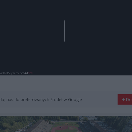
Play
aj nas do preferowanych źródeł w Google
Do