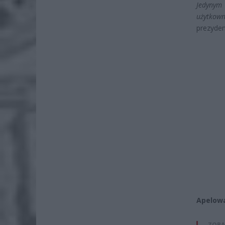
Jedynym
użytkown
prezyden
Apelowa
ZOBA