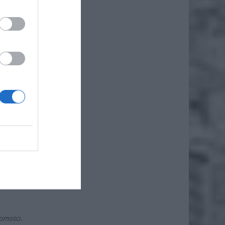
amy się
 części
entacji
ości od
ądowe w
zystego
cja RKS
cyjnych
osobem
rakiem
lat nie
homości.