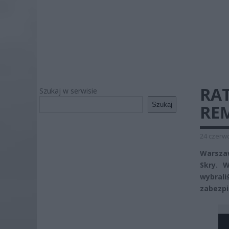
RAT
Szukaj w serwisie
Szukaj
RE
24 czerwc
Warszaw
Skry. W
wybra
zabezpi