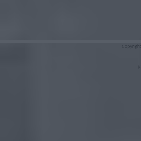
Copyrigh
K