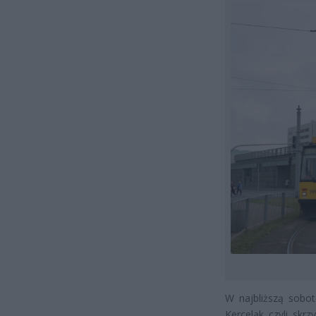
W najbliższą sobo
Kercelak czyli skr