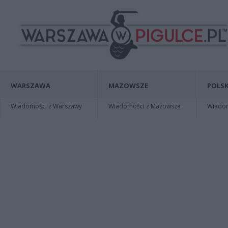
WARSZAWA
MAZOWSZE
POLSK
Wiadomości z Warszawy
Wiadomości z Mazowsza
Wiadomo