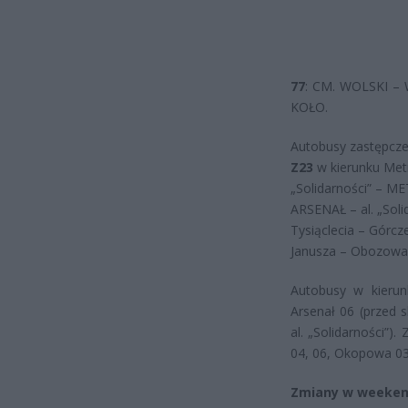
77
: CM. WOLSKI – 
KOŁO.
Autobusy zastępczej
Z23
w kierunku Met
„Solidarności” – 
ARSENAŁ – al. „Sol
Tysiąclecia – Górc
Janusza – Obozow
Autobusy w kierun
Arsenał 06 (przed 
al. „Solidarności”
04, 06, Okopowa 03
Zmiany w weekend