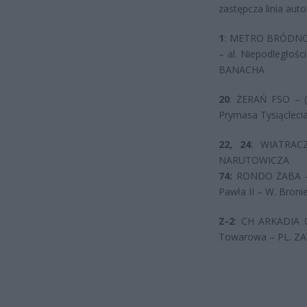
zastępcza linia au
1
: METRO BRÓDNO – 
– al. Niepodległośc
BANACHA
20
: ŻERAŃ FSO – (
Prymasa Tysiąclec
22, 24
: WIATRACZ
NARUTOWICZA
74:
RONDO ŻABA – S
Pawła II – W. Broni
Z-2
: CH ARKADIA 0
Towarowa – PL. ZA