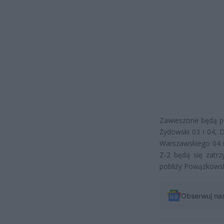
Zawieszone będą pr
Żydowski 03 i 04, 
Warszawskiego 04 i
Z-2 będą się zatr
pobliży Powązkowskie
Obserwuj na