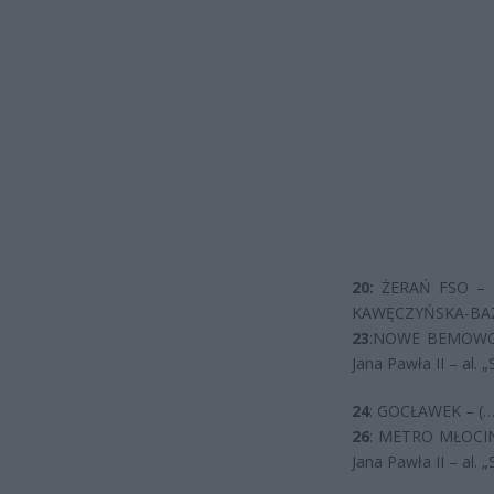
20:
ŻERAŃ FSO – (…
KAWĘCZYŃSKA-BAZ
23
:NOWE BEMOWO – 
Jana Pawła II – al.
24
: GOCŁAWEK – (…)
26
: METRO MŁOCINY 
Jana Pawła II – al.