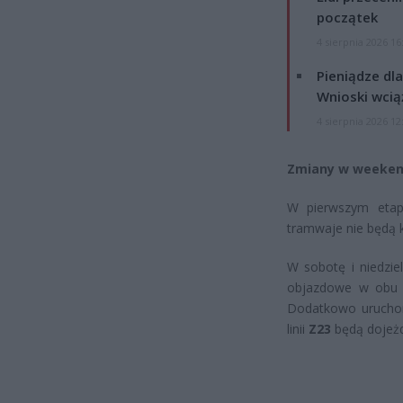
początek
4 sierpnia 2026 16
Pieniądze dla
Wnioski wcią
4 sierpnia 2026 12
Zmiany w weeken
W pierwszym etapi
tramwaje nie będą 
W sobotę i niedziel
objazdowe w obu k
Dodatkowo uruchom
linii
Z23
będą dojeżd