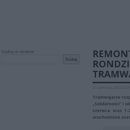
REMONT
Szukaj w serwisie
Szukaj
RONDZI
TRAMW
21 czerwca 2023 23:3
Tramwajarze rozp
„Solidarności” i 
czerwca oraz 1-
uruchomione zosta