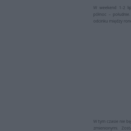
W weekend 1-2 lip
północ – południe
odcinku między ron
W tym czasie nie bę
zmienionymi. Zos