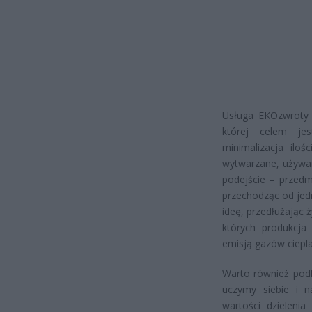
Usługa EKOzwroty w
której celem je
minimalizacja ilo
wytwarzane, używan
podejście – przedm
przechodząc od jed
ideę, przedłużając
których produkcja
emisją gazów ciepla
Warto również podk
uczymy siebie i n
wartości dzieleni