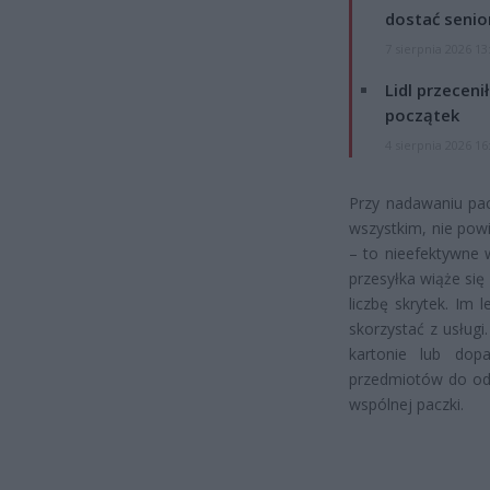
dostać senio
7 sierpnia 2026 13
Lidl przeceni
początek
4 sierpnia 2026 16
Przy nadawaniu pac
wszystkim, nie pow
– to nieefektywne 
przesyłka wiąże si
liczbę skrytek. Im
skorzystać z usługi
kartonie lub dop
przedmiotów do od
wspólnej paczki.