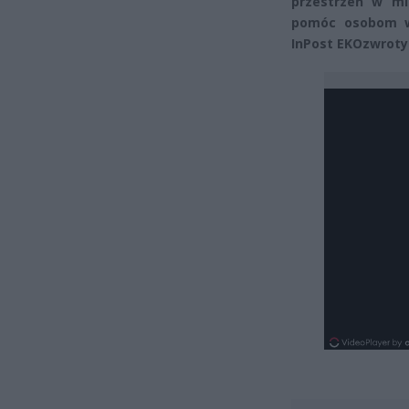
przestrzeń w mi
pomóc osobom w 
InPost EKOzwroty