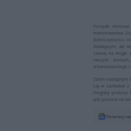
Porządki domowe 
marnotrawstwa. Dzi
dobroczynności i tr
działającym, ale 
szansę na drugie ż
naszych domach,
zrównoważonego i 
Zatem następnym ra
czy w szufladzie z
mogłyby posłużyć 
jest prostsze niż ki
Obserwuj na