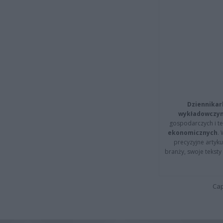
Dziennikar
wykładowczyn
gospodarczych i t
ekonomicznych
.
precyzyjne artyku
branży, swoje tekst
Cap