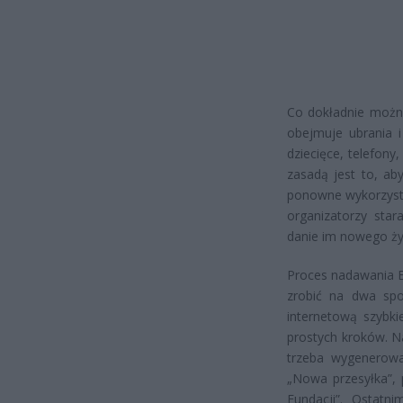
Co dokładnie możn
obejmuje ubrania i
dziecięce, telefony
zasadą jest to, ab
ponowne wykorzysta
organizatorzy star
danie im nowego życ
Proces nadawania E
zrobić na dwa spo
internetową szybki
prostych kroków. N
trzeba wygenerowa
„Nowa przesyłka”, 
Fundacji”. Ostatn