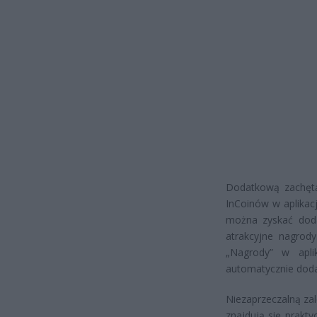
Dodatkową zachętą
InCoinów w aplikac
można zyskać dod
atrakcyjne nagrody
„Nagrody” w aplik
automatycznie dod
Niezaprzeczalną za
znajdują się prakt