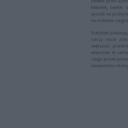
nadane przez użyt
bibliotek, świetli
sposób na pozbycie
na zrobienie czegoś
Statystyki pokazuj
rzeczy może zost
większość przedmi
właścicieli. W sam
czego ponad połowę
świadomości ekolog