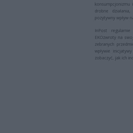
konsumpcjonizmu i
drobne działania
pozytywny wpływ na
InPost regularnie
EKOzwroty na swoje
zebranych przedmi
wpływie inicjatyw
zobaczyć, jak ich i