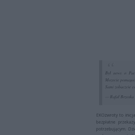
Był news o Pa
Mozecie pomagać
Sami zobaczcie co
— Rafał Brzosk
EKOzwroty to inicj
bezpłatne przekaz
potrzebującym. Dzi