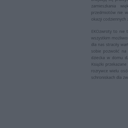
zamieszkania wię
przedmiotów nie w
okazji codziennych 
EKOzwroty to nie t
wszystkim możliwoś
dla nas straciły w
sobie pozwolić n
dziecka w domu dz
Książki przekazane
rozrywce wielu osó
schroniskach dla z